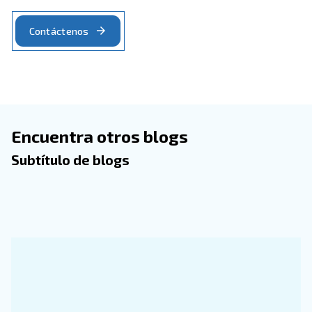
Evitar tuberías sucias
La entrada de los compresores y presurizan el aire a
que puede contener impurezas. Si los sistemas de filt
funcionan correctamente, el polvo y los contaminant
ensuciar el sistema de tuberías. El tamaño de las tub
estrecha y queda menos espacio para el aire. La pre
disminuir y la cantidad de aire de las máquinas de pr
disminuye.
Si no se limpian, las impurezas pueden hacer que el
trabaje más, aumentando el riesgo de averías repenti
puede provocar agujeros y óxido. En el peor de los c
en contacto con el producto final, reduciendo su calid
Las tuberías sucias pueden aumentar el consumo y r
significativamente el rendimiento del compresor de ai
tiempo. Tomar medidas y evitar estos inconvenientes