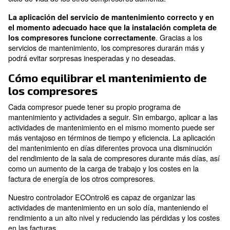
Mantenimiento de más de un
compresor
Una instalación de aire comprimido puede requerir m
compresor equipado con diferentes tecnologías. Las 
interrupciones o fallos de funcionamiento en un comp
pueden tener efectos en las otras máquinas. Cuando
componente está oxidado o arruinado, el compresor 
trabajar más para lograr el mismo rendimiento. De la
manera, si un compresor no funciona correctamente, l
deben trabajar más. El riesgo de arruinar, interrumpir 
ciclo de vida de los otros compresores aumenta.
La aplicación del servicio de mantenimiento corr
el momento adecuado hace que la instalación co
. Gracias
los compresores funcione correctamente