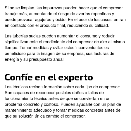
inadecuado, lo que reduce su eficiencia. Como resulta
compresores deben esforzarse más para mantener el
libre suministrado (FAD), aumentando la probabilidad 
funcionamiento y daños en las piezas internas.
Las caídas de presión suelen deberse a pérdidas de a
válvulas dañadas, las transferencias y las juntas afloj
orificios reducen considerablemente la presión del air
comprimido. Las pérdidas de aire pueden ser la mitad 
comprimido producido, aumentando el consumo de en
El mantenimiento regular de los sistemas de tuberías
una presión constante y ayuda a detectar posibles fu
perforaciones. Los técnicos inspeccionan meticulosa
la red de tuberías para garantizar que cualquier prob
solucione rápidamente. El mantenimiento adecuado d
tuberías de aire comprimido puede suponer unos aho
coste sustanciales.