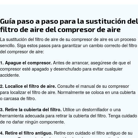
Señales de que su filtro de com
de aire necesita sustitución
Saber cuándo cambiar el filtro de su compresor de aire e
mantener un rendimiento óptimo. Estos son algunos si
que indican que ha llegado el momento de sustituirlo:
una disminución notable del flu
Flujo de aire reducido:
puede indicar que el filtro está obstruido y debe sustituir
nuestro compresor se sobrecal
Sobrecalentamiento: Y
varias causas. Entre otras cosas, también hay un filtro 
restringe el flujo de aire y hace que el compresor funci
aumento de las
Aumento de los costes operativos: el
eléctricas puede ser consecuencia de un funcionamiento 
del compresor debido a un filtro sucio.