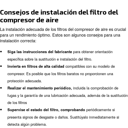
Consulte el manual de su 
2. Localice el filtro de aire.
para localizar el filtro de aire. Normalmente se coloca e
o carcasa de filtro.
Utilice un destornillador
3. Retire la cubierta del filtro.
herramienta adecuada para retirar la cubierta del filtro.
de no dañar ningún componente.
Retire con cuidado el filtro a
4. Retire el filtro antiguo.
carcasa. Tome nota de cómo está colocado para garanti
correcta instalación del nuevo filtro.
Utilice un paño limpio para l
5. Limpie la caja del filtro.
carcasa del filtro, eliminando cualquier polvo o residuos.
Coloque el nuevo filtro en la 
6. Instale el nuevo filtro.
asegurándose de que esté colocado correctamente. Con
manual si es necesario.