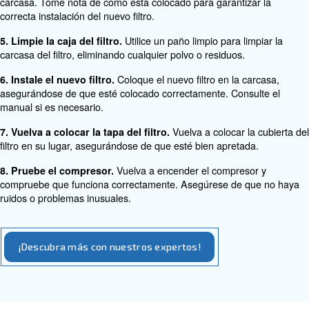
desagradables proc
Olores desagradables: los olores
compresor pueden indicar que el filtro está contaminado
sustituirse.
Guía paso a paso para la sustitu
filtro de aire del compresor de 
La sustitución del filtro de aire de su compresor de aire
sencillo. Siga estos pasos para garantizar un cambio corr
del compresor de aire:
Antes de arrancar, asegúrese
1. Apague el compresor.
compresor esté apagado y desenchufado para evitar cua
accidente.