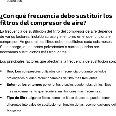
El cambio regular de los filtros de aire garantiza:
filtros limpios permiten un me
Rendimiento mejorado: los
aire, lo que garantiza que el compresor funcione a su máxi
Vida útil prolongada del equipo: la sustitución del fil
que el polvo y los residuos causen desgaste en los compo
compresor.
compresores e
Costes de funcionamiento reducidos: los
consumen menos energía, lo que reduce las facturas eléct
sustitución de los filtros evita el
Seguridad mejorada: la
sobrecalentamiento y los posibles riesgos de incendio causa
obstruidos.
¿Con qué frecuencia debo sustit
filtros del compresor de aire?