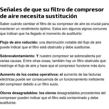
La frecuencia de sustitución del
filtro del compresor de a
de varios factores, incluido su uso y el entorno en el que
compresor. En general, los filtros deben sustituirse cad
Sin embargo, en entornos polvorientos o sucios, pueden
necesarias sustituciones más frecuentes.
Los principales factores que afectan a la frecuencia de s
compresores utilizados con frecuencia o durante
Uso: Los
prolongados pueden requerir cambios de filtro más frecuen
polvorientos o sucios pueden obstru
Entorno: los entornos
más rápidamente, lo que requiere sustituciones más frecu
algunos filtros, como los filtros de aceite, 
Tipo de filtro:
diferentes intervalos de sustitución en función de las rec
fabricante.