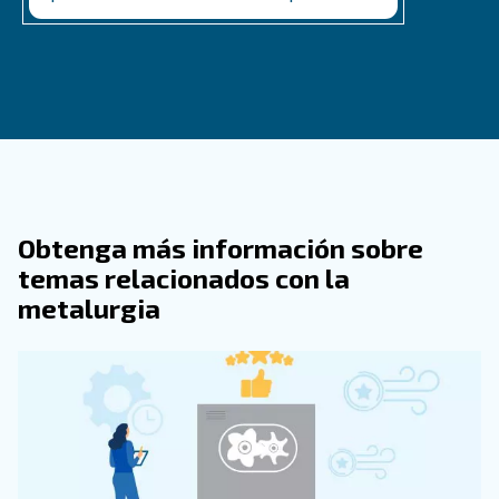
La frecuencia de sustitución del filtro de aire depende
del entorno en el que funcione el compresor. Comprueb
regularmente y sustitúyalo según sea necesario par
un rendimiento óptimo.
¿Dónde Puedo Encontrar El Filtro De A
Para Mi Modelo Específico De Compre
¿Puedo Limpiar El Filtro De Aire En Lu
Sustituirlo?