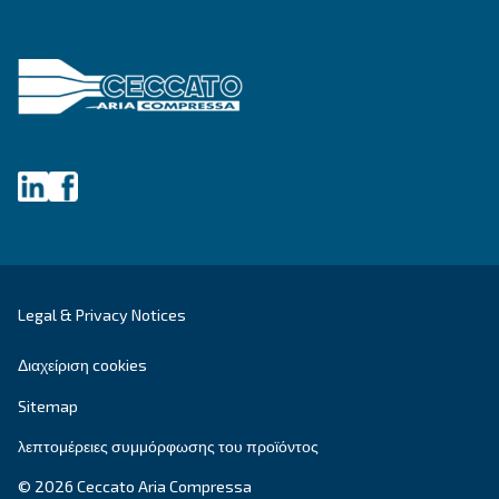
Μάθετε τα πάντα για την αξία και την ιστορία της
Προϊόντα
Προϋποθέσεις
Κοχλιοφόροι αεροσυμπιεστές
Λύσεις
Εμβολοφόροι αεροσυμπιεστές
Εφαρμογές
Αεροσυμπιεστές χωρίς λάδι
Συνεργάτης
Συστήματα ενίσχυσης
Επεξεργασία αέρα
Σύστημα ελέγχου αέρα
Secondhand Compressors