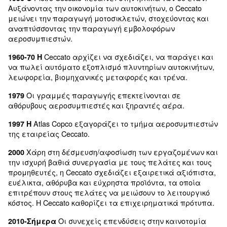
τις γνώσεις τους δωρεάν, γίνονται οι δάσκαλοι
μελλοντικών τεχνικών σχεδιαστών, ξυλουργών,
μηχανικών τόρνων και μηχανικών συντήρησης. 
έγινε πρωτοπόρος στην ανταλλαγή γνώσεων.
Pietro Ceccato ακολουθεί αυτό το έργο
1951-56 Ο
το λεγόμενο «χωριό εργασίας». Η αγροτική πε
από την εταιρεία έχει αυξηθεί σε δρόμους, σπί
πλατείες, καταστήματα, κινηματογράφους και
σιδηροδρομικούς σταθμούς. Η επιχείρηση και η 
περιοχή ήταν τόσο αλληλένδετες, που το χωριό
ονομάστηκε «Alte - Ceccato».
Pietro Ceccato πεθαίνει στην ηλικία των 
1956 Ο
Αυξάνοντας την οικονομία των αυτοκινήτων, ο C
μειώνει την παραγωγή μοτοσικλετών, στοχεύον
αναπτύσσοντας την παραγωγή εμβολοφόρων
αεροσυμπιεστών.