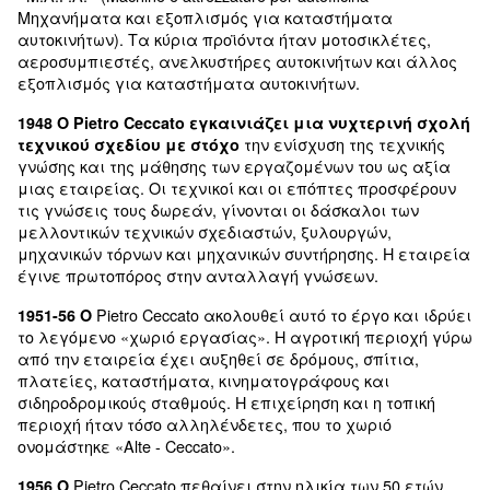
μας Pietro Ceccato
Το 1905 γεννήθηκε ο ιδρυτής
Montecchio Maggiore (VI)
Pietro Ceccato ιδρύει την F.I.P.A. (Fabbrica i
1936 Ο
pistole e aerografi - Ιταλική εταιρεία για πιστόλ
και αεροβούρτσες), στη συνέχεια μετατρέπετα
«M.A.P.A.» (Machine e attrezzature per autofficina -
Μηχανήματα και εξοπλισμός για καταστήματ
αυτοκινήτων). Τα κύρια προϊόντα ήταν μοτοσικλ
αεροσυμπιεστές, ανελκυστήρες αυτοκινήτων κ
εξοπλισμός για καταστήματα αυτοκινήτων.
1948 Ο Pietro Ceccato εγκαινιάζει μια νυχτε
την ενίσχυση της τ
τεχνικού σχεδίου με στόχο
γνώσης και της μάθησης των εργαζομένων του 
μιας εταιρείας. Οι τεχνικοί και οι επόπτες πρ