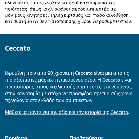
Ceccato αρχίζει να σχεδιάζει, να πα
1960-70 Η
να πωλεί αυτόματο εξοπλισμό πλυντηρίων αυτ
λεωφορεία, βιομηχανικές μεταφορές και τρέν
Οι γραμμές παραγωγής επεκτείνονται σε
1979
αθόρυβους αεροσυμπιεστές και ξηραντές αέρα
Atlas Copco εξαγοράζει το τμήμα αεροσ
1997 Η
της εταιρείας Ceccato.
Χάρη στη δέσμευση/αφοσίωση των εργαζο
2000
την ισχυρή βαθιά συνεργασία με τους πελάτες 
προμηθευτές, η Ceccato σχεδιάζει εξαιρετικά α
ευέλικτα, αθόρυβα και εύχρηστα προϊόντα, τα 
επιτρέπουν στους πελάτες να μειώσουν το λει
κόστος. Η Ceccato καθορίζει τα επιχειρηματικά
Οι συνεχείς επενδύσεις στην και
2010-Σήμερα