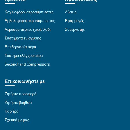
οδηγούν σε πιο τεχνολογικά προϊόντα κορυφαί
ποιότητας, όπως κοχλιοφόροι αεροσυμπιεστές 
μόνιμους κινητήρες, τηλεχειρισμός και παρακ
και συστήματα βελτιστοποίησης χώρου αεροσυ
Ceccato
Ιδρυμένη πριν από 90 χρόνια, η Ceccato είναι μι
πιο αξιόπιστες μάρκες πεπιεσμένου αέρα. Η Cecc
πρωτοπόρος στους κοχλιωτούς συμπιεστές, επ
στην καινοτομία, με στόχο να προσφέρει την πι
τεχνολογία στον κλάδο των συμπιεστών.