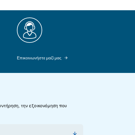
, το CSM 3 - 9
 βιομηχανιών.
απόδοση και
ριστικά
ποίηση του
ς που
ς παράλληλα τη
ΤΟ CSM 3 - 9 IVR ΠΡΟΣΦΈΡΕΙ ΕΎΚΟΛΟ ΧΕΙΡΙΣ
ΠΑΡΑΚΟΛΟΎΘΗΣΗ ΜΕ ΤΟΝ ΔΙΑΙΣΘΗΤΙΚΌ ΕΛ