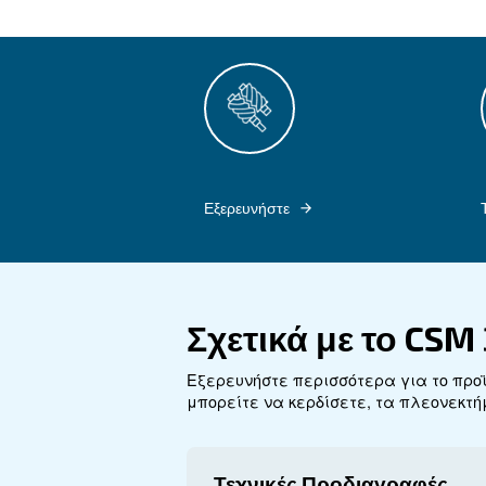
τεχνολογία πεπιεσμένο
Με μοντέλα προσαρμοσμέν
IVR έχει σχεδιαστεί για 
Η σειρά CSM 3 - 9 HP IVR
για 
στιβαρό σχεδιασμό
σχεδιασμένα για τη μεγι
κόστους, αυτοί οι αεροσυ
επιδιώκουν να επιτύχουν 
βιωσιμότητα.