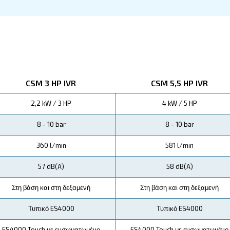
ή
3 - 9 HP IVR της Ceccato έχουν σχεδιαστεί για ε
οποιώντας την παραγωγή αέρα ώστε να ανταποκρίν
πόδοση της επένδυσης.