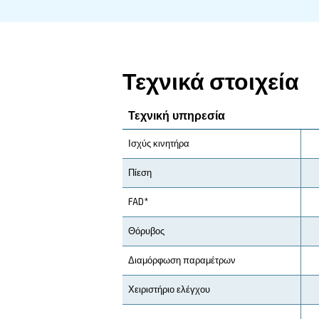
Τεχνική Επισκευ
Εξοικονόμηση
Οι αεροσυμπιεστές CSM 
εξοικονόμηση. Βελτιστ
παρέχοντας γρήγορη α
Εφαρμογή