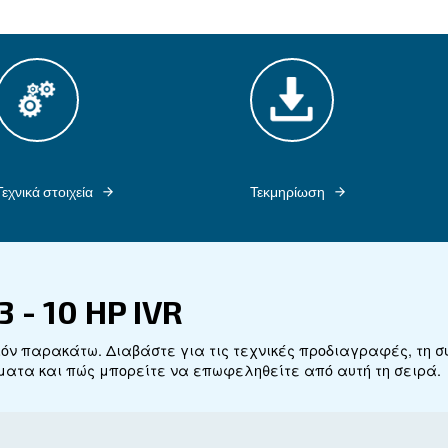
υ αέρα.
α στην παροχή ισχύος, απόδοσης και αξιοπιστίας
να καλύπτει τις ποικίλες ανάγκες των σύγχρονων
 συνδυάζει
προηγμένη τεχνολογία, ενεργειακή 
να προσφέρει απαράμιλλη απόδοση. Με χαρακτη
στοποίηση της παραγωγικότητας και την ελαχιστο
μπιεστές είναι η ιδανική επιλογή για επιχειρήσει
τους λειτουργικούς τους στόχους, υποστηρίζοντα