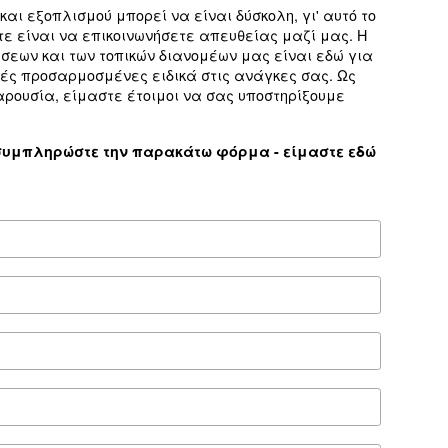
360 l/min
57 dB(A)
Στη βάση και στη δεξαμενή
Τυπικό ES4000
ES4000 Touch με ενσωματωμένο
ES
Econtrol6i
*FAD αναφέρεται στ
η