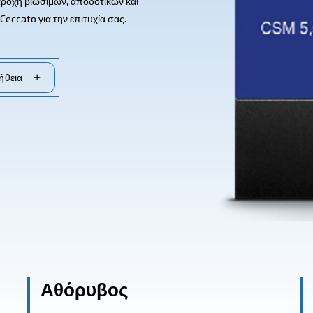
R
ωμένη στην παροχή βιώσιμων, αποδοτικών και
στευτείτε το Ceccato για την επιτυχία σας.
Ζητήστε βοήθεια