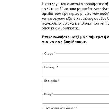
FAD*
Θόρυβος
Διαμόρφωση παραμέτρων
Χειριστήριο ελέγχου
Προαιρετικός εξοπλισμός
Τεκμηρίωσ