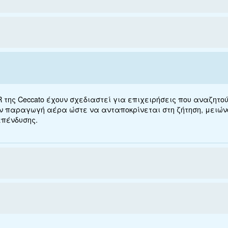
Τεχνικά στοιχεία
Τε
ο CSM 3 - 10 HP IVR
για το προϊόν παρακάτω. Διαβάστε για τις τεχνι
τα πλεονεκτήματα και πώς μπορείτε να επωφεληθε
γραφές