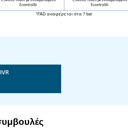
χεία
CSM 3 HP IVR
2,2 kW / 3 HP
8 - 10 bar