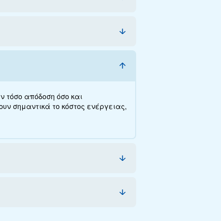
κμηρίωση
Επικοινωνήστε μαζί
κές προδιαγραφές, τη συντήρηση, την εξοικονόμη
ίτε από αυτή τη σειρά.