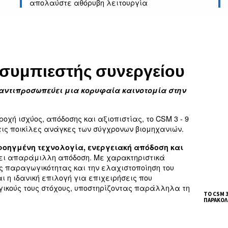
Αθόρυβος
ικότητας
απολαύστε αθόρυβη λειτουρ
ς αεροσυμπιεστής συνε
R της Ceccato αντιπροσωπεύει μια κορυφαία κα