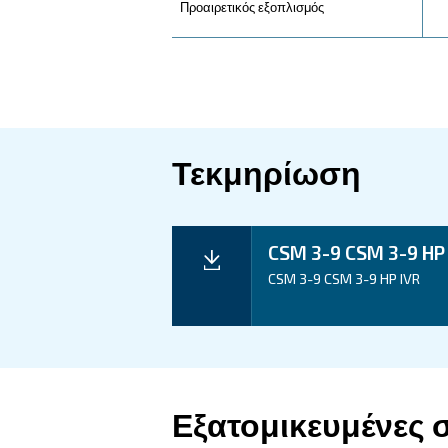
Τα Οφέλη Σας
Τεχνικά στοι
Τεχνική υπηρεσία
Ισχύς κινητήρα
Πίεση