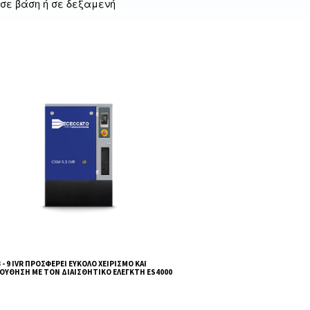
Αν χρειαστεί
γία
σε βάση ή σε δεξαμενή
ργείου
ινοτομία στην