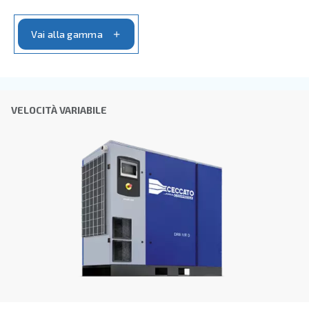
Azienda
*
Città
CAP
*
Paese
*
E-mail
*
Richiesta
*