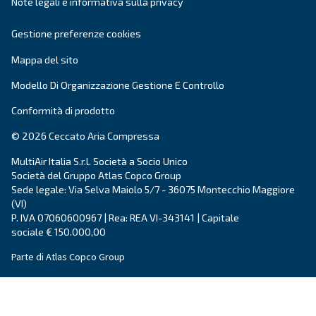
è un compressore d'aria innovativo e compatto a
permanenti, con potenze da 20 a 30 HP.
Vai alla gamma