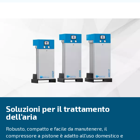
DRB 30 – 50 HP IVR
I compressori DRB 30 - 50 HP IVR sono la strada 
un'efficienza e un risparmio eccezionali. Investi in