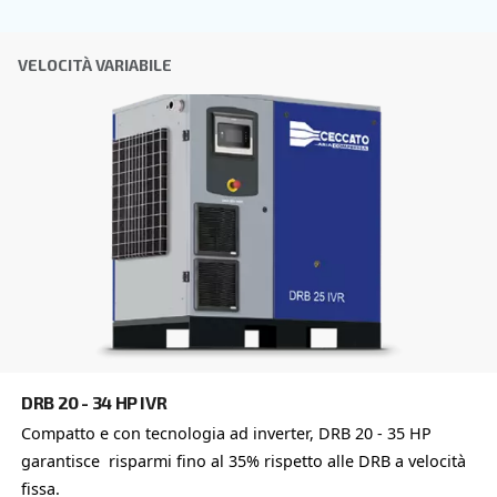
Ottieni una consulenza persona
Scegliere il compressore d'aria e l'attrezzatura giusti pu
difficile, motivo per cui il passo migliore da compiere è co
direttamente. Il nostro team di ingegneri, esperti anche n
di distributori locali è a disposizione per fornire una con
esperta personalizzata in base alle tue esigenze. Essen
globale con una forte presenza locale, siamo pronti a sup
ovunque tu sia.
Contattaci oggi stesso, compila il modulo sottosta
lieti di aiutarti.
Nome
*
Cognome
*