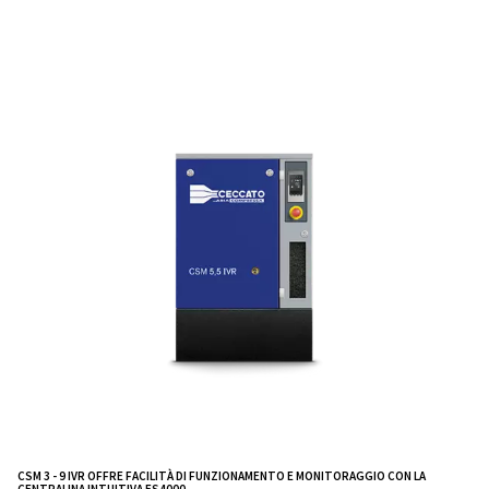
Il compressore migliore per le
officine
La gamma CSM 3 - 9 HP IVR di Ceccato rappresent
dell'innovazione nella tecnologia dell'aria compre
Con modelli su misura per fornire potenza, efficienza 
affidabilità, CSM 3 - 9 IVR è progettato per soddisfare
esigenze dei settori moderni.
La serie CSM 3 - 9 HP IVR combina
tecnologia avan
per offrire 
efficienza energetica e design robusto
senza pari. Progettati per massimizzare la produttività 
minimo i costi, questi compressori sono la scelta perfe
aziende che desiderano raggiungere i propri obiettivi o