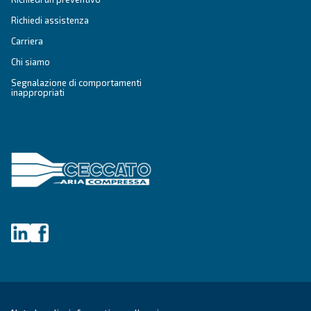
COMPRESSORI IPM
DRB 20 - 30 IVR PM
Adatto alle piccole e medie imprese, DRB 20 - 30