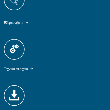
ΤΑ DRB 30 - 50 HP IVR ΕΊΝΑΙ ΕΞΟΠΛΙΣΜΈΝΑ ΜΕ ΤΕΧΝΟΛΟΓΊΑ ΚΟΧΛ