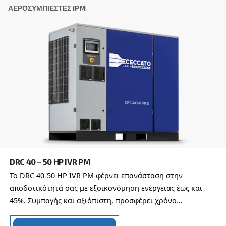
DRB 20 - 34 HP IVR
Συμπαγής και με τεχνολογία μετατροπέα, ο DRB 2
παρέχει εξοικονόμηση έως και 35% σε σύγκριση 
DRB σταθερής ταχύτητας. Διατίθεται με πολλές ε
Εξερευνήστε τη σειρά