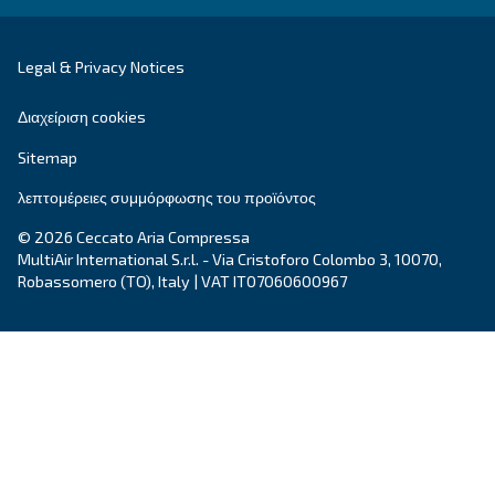
DRC 40 – 50 HP IVR PM
Το DRC 40-50 HP IVR PM φέρνει επανάσταση στη
αποδοτικότητά σας με εξοικονόμηση ενέργειας έ
45%. Συμπαγής και αξιόπιστη, προσφέρει χρόνο
απόσβεσης μόλις ενός έως δύο ετών.
Εξερευνήστε τη σειρά