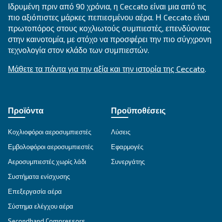
DRC 40 - 60 HP
Κοχλιοφόροι αεροσυμπιεστές Ceccato DRC 40-60
προηγμένη αξιοπιστία, ενεργειακή απόδοση και
έλεγχος. Επικοινωνήστε μαζί μας σήμερα για
εξατομικευμένες λύσεις. Επικοινωνήστε μαζί μας
Εξερευνήστε τη σειρά