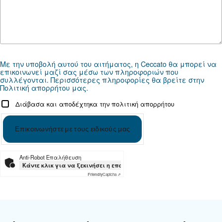
εξοπλισμός
*FAD αναφέρεται στα 7 bar
Τεκμηρίωση
DRB 30 - 50 HP IVR
Download the leaflet