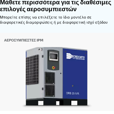
Εξατομικευμένες συμβουλές
Η επιλογή του σωστού αεροσυμπιεστή και εξοπλι
να είναι δύσκολη, γι' αυτό το καλύτερο βήμα που
κάνετε είναι να επικοινωνήσετε απευθείας μαζί 
ομάδα των έμπειρων μηχανικών πωλήσεων και τω
διανομέων μας είναι εδώ για να παρέχουν εξειδ
συμβουλές προσαρμοσμένες ειδικά στις ανάγκες
παγκόσμια μάρκα με ισχυρή τοπική παρουσία, ε
έτοιμοι να σας υποστηρίξουμε όπου κι αν βρίσκεσ
Επικοινωνήστε μαζί μας σήμερα ή συμπληρώσ
παρακάτω φόρμα - είμαστε εδώ για να σας βο
Όνομα
*