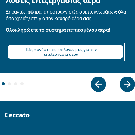
DRM 40 – 60 HP IVR
Αξιόπιστο και αποτελεσματικό: Το DRM 40 - 60 H
αυξάνει την εξοικονόμηση έως και 35% σε σύγκρ
μοντέλα σταθερής ταχύτητας. Ενισχύστε την
παραγωγικότητα με συμπαγή σχεδιασμό και έξυ
συνδεσιμότητα.
Εξερευνήστε τη σειρά
ΣΤΑΘΕΡΉΣ ΤΑΧΎΤΗΤΑΣ