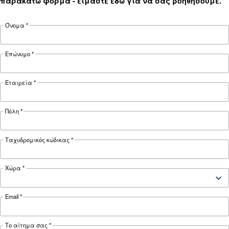
Ισχύς κινητήρα
HP
HP
HP
Πίεση
7,5-13 bar
838 -
780 -
1,020 -
4.050
4.620
5,460
FAD*
λίτρα/
λίτρα/
λίτρα/
λεπτό
λεπτό
λεπτό
Θόρυβος
68 dB(A)
69 dB(A)
70 dB(A)
Διαμόρφωση
Βάση στήριξης
παραμέτρων
Χειριστήριο
Τυπικό ES4000
ελέγχου
Προαιρετικός
ES4000 Touch με ενσωματωμένο Ec