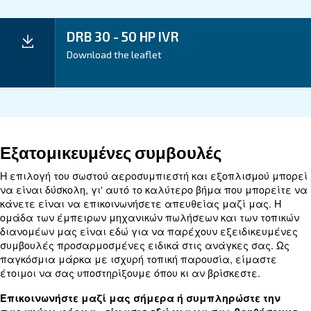
Εφαρμογή
Τα Οφέλη Σας
Τεχνικά στοιχεία
Τεχνική
DRB 30
DRB 35
DRB 40
υπηρεσία
IVR
IVR
IVR
22 kW / 30
26 kW / 35
30 kW / 40