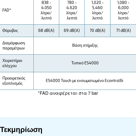
Τεχνική Επισκευή
Εξοικονόμηση
Οι αεροσυμπιεστές DRB 30 - 50 HP IVR διαθέτο
ενεργειακά αποδοτικό μηχανισμό μετάδοσης κ
μεταβλητών στροφών,
μειώνοντας την κατα
Αυτό σημαίνει σημαντ
ενέργειας έως και 35%.
εξοικονόμηση κόστους, ενώ συμβάλλει και στο
περιβάλλον. Η έκδοση IVR με άμεση μετάδοση 
εξασφαλίζει εξαιρετικά χαμηλές ειδικές απα
ενέργειας, επιστρέφοντας περισσότερα χρήμ
τσέπη σας.