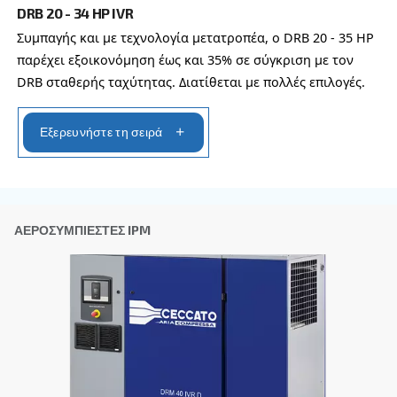
Επώνυμο
*
Εταιρεία
*
Πόλη
*
Ταχυδρομικός κώδικας
*
Χώρα
*
Email
*
Το αίτημα σας
*