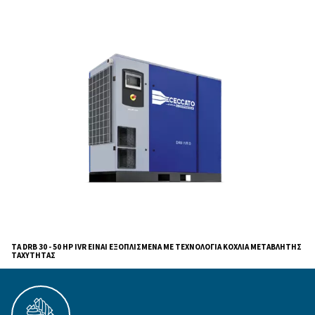
Σχεδιασμένοι για ενεργειακή απόδοση, εύκ
συντήρηση και εξαιρετική απόδοση, οι
αεροσυμπιεστές DRB 30 - 50 HP IVR είναι η ε
για βιομηχανίες που αναζητούν αξιοπιστία
εξοικονόμηση.
Οι αεροσυμπιεστές μας είναι προσαρμοσμένοι
ανάγκες των βιομηχανιών που απαιτούν πεπιε
αέρα μεταβλητής ταχύτητας, προσφέροντας σ
εξοικονόμηση ενέργειας διατηρώντας παράλ
κορυφαία απόδοση. Με έμφαση στη σταθερή πο
αυτοί οι αεροσυμπιεστές διασφαλίζουν αξιόπι
λειτουργία μεγάλης διάρκειας.