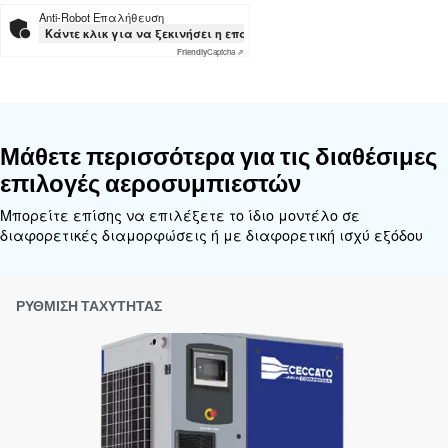
Ceccato DRC 40-60 HP IVR EN
Ceccato DRC 40-60 HP IVR EN
Εξατομικευμένες συμβουλές
Η επιλογή του σωστού αεροσυμπιεστή και εξοπλι
να είναι δύσκολη, γι' αυτό το καλύτερο βήμα που
κάνετε είναι να επικοινωνήσετε απευθείας μαζί 
ομάδα των έμπειρων μηχανικών πωλήσεων και τω
διανομέων μας είναι εδώ για να παρέχουν εξειδ
συμβουλές προσαρμοσμένες ειδικά στις ανάγκες
παγκόσμια μάρκα με ισχυρή τοπική παρουσία, ε