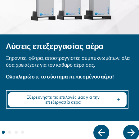
DRM 40 – 60 HP IVR
Αξιόπιστο και αποτελεσματικό: Το DRM 40 - 60 H
αυξάνει την εξοικονόμηση έως και 35% σε σύγκρ
μοντέλα σταθερής ταχύτητας. Ενισχύστε την
παραγωγικότητα με συμπαγή σχεδιασμό και έξυ
συνδεσιμότητα.
Εξερευνήστε τη σειρά