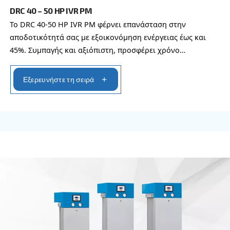
Συμπαγής και με τεχνολογία μετατροπέα, ο DRB 2
παρέχει εξοικονόμηση έως και 35% σε σύγκριση 
DRB σταθερής ταχύτητας. Διατίθεται με πολλές ε
Εξερευνήστε τη σειρά
ΡΎΘΜΙΣΗ ΤΑΧΎΤΗΤΑΣ