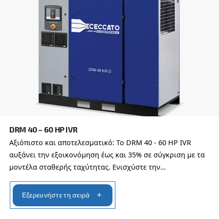
Χώρα
*
Email
*
Το αίτημα σας
*
Με την υποβολή αυτού του αιτήματος, η Ceccato θ
επικοινωνεί μαζί σας μέσω των πληροφοριών πο
συλλέγονται. Περισσότερες πληροφορίες θα βρεί
Πολιτική απορρήτου μας.
Διάβασα και αποδέχτηκα την πολιτική απορρήτου