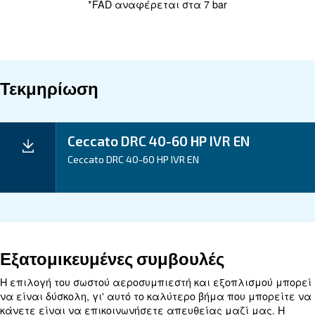
και ψύκτες λαδιού, διασφαλίζει βέλτιστη από
ελαχιστοποιεί την κατανάλωση ενέργειας.
Βασιστείτε στο DRC 40-60 HP IVR για να ενισχ
κέρδος σας με μειωμένους λογαριασμούς ενέ
και βελτιωμένη παραγωγικότητα, ενσαρκώνοντ
δέσμευση της Ceccato να παρέχει οικονομικές 
στους πελάτες της.
Εφαρμογή
Τα Οφέλη Σας