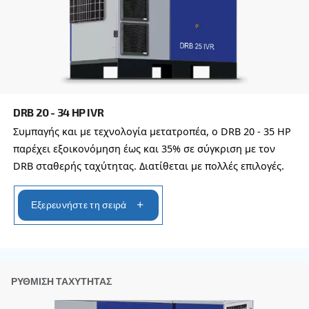
έτοιμοι να σας υποστηρίξουμε όπου κι αν βρίσκεσ
Επικοινωνήστε μαζί μας σήμερα ή συμπληρώσ
παρακάτω φόρμα - είμαστε εδώ για να σας βο
Όνομα
*
Επώνυμο
*
Εταιρεία
*
Πόλη
*
Ταχυδρομικός κώδικας
*