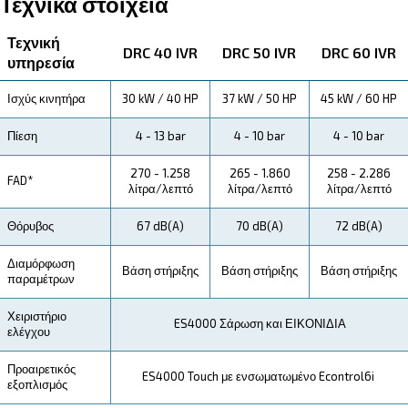
Τεχνικές Προδιαγραφές
Τεχνική Επισκευή
Εξοικονόμηση
Ξεκλειδώστε σημαντικές εξοικονομήσεις με το
αεροσυμπιεστή DRC 40-60 HP IVR. Χάρη στην
πρωτοποριακή τεχνολογία μετάδοσης κίνησης
μεταβλητών στροφών (VSD), αυτός ο αεροσυμπ
προσφέρει
εξοικονόμηση ενέργειας έως και 
μειώνοντας σημαντικά το λειτουργικό κόστος. 
αποδοτικό σύστημα ψύξης, με υπερμεγέθη μετ