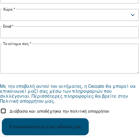
Διαμόρφωση
Βάση στήριξης
Βάση στήριξης
παραμέτρων
Χειριστήριο
ES4000 Σάρωση και ΕΙΚΟΝ
ελέγχου
Προαιρετικός
ES4000 Touch με ενσωματωμένο E
εξοπλισμός
*FAD αναφέρεται στα 7 bar
Τεκμηρίωση