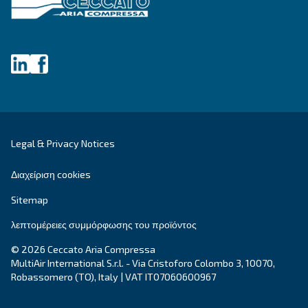
DRC 40 – 50 HP IVR PM
Το DRC 40-50 HP IVR PM φέρνει επανάσταση στη
αποδοτικότητά σας με εξοικονόμηση ενέργειας έ
45%. Συμπαγής και αξιόπιστη, προσφέρει χρόνο
απόσβεσης μόλις ενός έως δύο ετών.
Εξερευνήστε τη σειρά