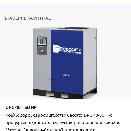
Anti-Robot Επαλήθευση
Κάντε κλικ για να ξεκινήσει η επαλήθευση
Friendly
Captcha ⇗
Μάθετε περισσότερα για τις δια
επιλογές αεροσυμπιεστών
Μπορείτε επίσης να επιλέξετε το ίδιο μοντέλο σ
διαφορετικές διαμορφώσεις ή με διαφορετική ισ