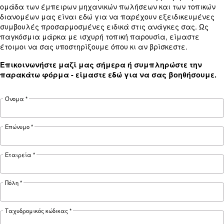
Τεχνικά στοιχεία
Τεχνική
DRC 40 IVR
DRC 50 IVR
υπηρεσία
Ισχύς κινητήρα
30 kW / 40 HP
37 kW / 50 HP
Πίεση
4 - 13 bar
4 - 10 bar
270 - 1.258
265 - 1.860
FAD*
λίτρα/λεπτό
λίτρα/λεπτό
Θόρυβος
67 dB(A)
70 dB(A)