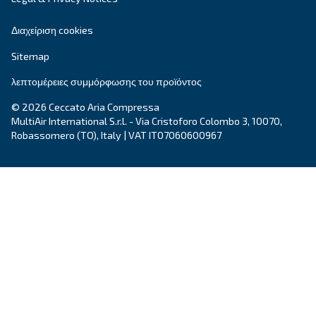
Όνομα
*
Επώνυμο
*
Εταιρεία
*
Πόλη
*
Ταχυδρομικός κώδικας
*
Χώρα
*
Email
*