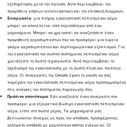
πλήρης εγκατάσταση πεπιε
αεροσυμπιεστές, μια
απαιτεί προϊόντα για την επεξεργασία και τον κα
πεπιεσμένου αέρα. Η Ceccato βελτιώνει συνεχώς τ
της, παρατείνει τον κύκλο ζωής τους και αυξάνει τ
τους. Όλα τα μηχανήματα διαθέτουν σύστημα παρ
για τον έλεγχο της κατάστασής τους (και εξ αποστ
την αποφυγή ανεπιθύμητων βλαβών.
: όταν εγκαθιστάτε ένα πλήρες σύστημ
Απλότητα
αέρα, δεν θέλετε να συναντήσετε δύσκολες πληρο
εγχειρίδια για κατανόηση. Οι ειδικοί μας θα σας 
κατά την εγκατάσταση όλων των μηχανημάτων και
να επικεντρωθείτε στις καθημερινές σας δραστηρι
σέρβις: η συντήρηση είναι πολύ εύκολη γι
Ευκολία
περισσότερα μηχανήματα της Ceccato. Ορισμένα 
διαθέτουν πίνακα αφαίρεσης, ώστε οι εργασίες σ