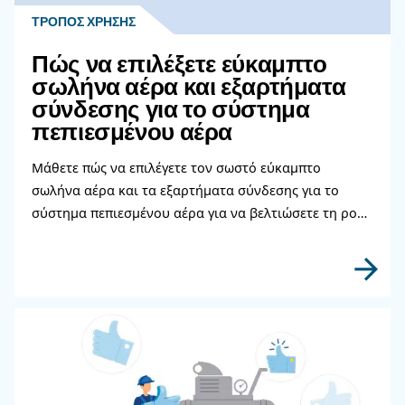
προσφέρει μια εξαιρετικά βιώσιμη εγκατάσταση 
αέρα, είστε στο σωστό μέρος. Τα μηχανήματά μα
βελτιώνονται συνεχώς ως προς την απόδοση, προσ
αυξημένη απόδοση με χαμηλότερο κόστος ενέργεια
ελεγκτές μας σας παρέχουν αναφορές κόστους κα
και προσφέρουμε ένα σύστημα επαναχρησιμοποίησ
θερμότητας που προέρχεται από τη συμπίεση. Δεν
την ευκαιρία να κάνετε την εγκατάσταση πεπιεσμ
περιβαλλοντικά βιώσιμη.
Επικοινωνήστε με τους ειδικούς
Η επιλογή του σωστού προμηθευτή πεπιεσμένου 
διασφαλίζει ότι εξοικονομείτε χρήματα και μπορ
εργάζεστε ελεύθερα χωρίς να ανησυχείτε για τ
αεροσυμπιεστές σας. Οι ειδικοί του Ceccato είναι