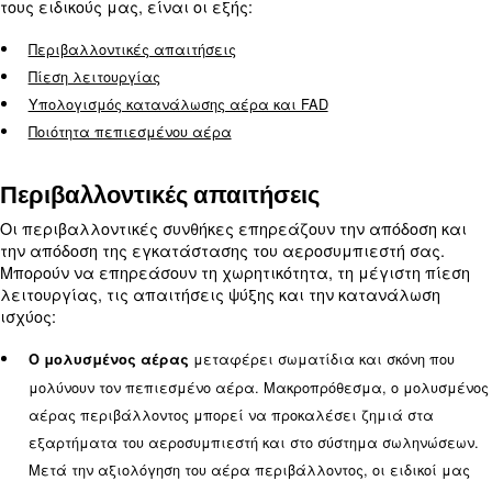
Η αγορά ενός μηχανήματος μετά από γενική αξι
μπορεί να προκαλέσει αύξηση του κόστους και με
απόδοσης. Για να κατασκευάσετε τη σωστή εγκα
αεροσυμπιεστή,
είναι υποχρεωτική μια προηγ
σας. Πολ
ανάλυση του συστήματος παραγωγής
παράγοντες μπορούν να επηρεάσουν την απόδοσ
εγκατάστασης σας και οι περισσότεροι από αυτο
υποτιμώνται. Οι κυριότεροι, οι οποίοι εξετάζοντα
τους ειδικούς μας, είναι οι εξής:
Περιβαλλοντικές απαιτήσεις
Πίεση λειτουργίας
Υπολογισμός κατανάλωσης αέρα και FAD
Ποιότητα πεπιεσμένου αέρα
Περιβαλλοντικές απαιτήσεις