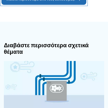
εξυπηρέτησης μετά την πώληση. Αυτό περιλαμβάνε
προμήθεια γνήσιων ανταλλακτικών και την επισκε
: μια πλήρης εγκατάσταση πεπιεσμέ
Συνεργασία
μπορεί να αποτελείται από περισσότερα από ένα
μηχανήματα. Μπορεί να χρειαστεί να αναζητήσετ
προμηθευτή αεροσυμπιεστών που να προσφέρει μι
γκάμα αεροσυμπιεστών και συμπληρωματικού εξοπ
την εγκατάσταση του σωστού συστήματος πεπιεσμ
χρειάζεστε τη σωστή τεχνογνωσία. Αυτό περιλαμβ
σχεδιασμό της εγκατάστασης με τη σωστή πίεση κα
αέρα. Οι συνεργάτες της Ceccato έχουν τη γνώση ν
παρέχουν την εγκατάσταση πεπιεσμένου αέρα π
στις ανάγκες του συστήματος παραγωγής σας.
: Εάν αναζητάτε έναν συνερ
Πράσινο
αποτύπωμα