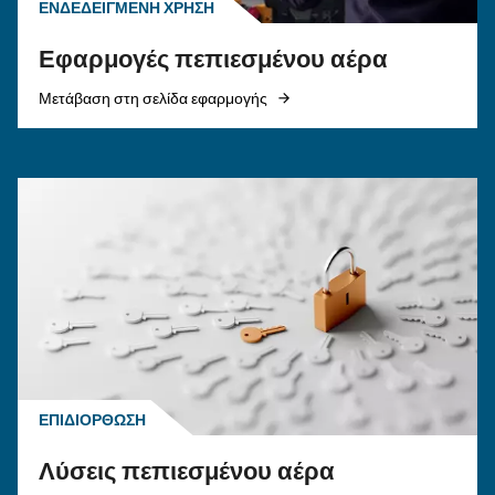
ΠΕΠΙΕΣΜΈΝΟΣ ΑΈΡΑΣ
Κινητήρας έναντι ηλεκτρικ
αεροσυμπιεστή: ποιον να
επιλέξετε;
Οδηγός ηλεκτρικού αεροσυμπιεστή: ανακαλύψ
πλεονεκτήματα, συγκρίνετε αεροσυμπιεστές ντ
και φυσικού αερίου και βελτιστοποιήστε τη
διαχείριση υγροποιημένων υδρατμών
αεροσυμπιεστών.