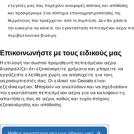
μπορούν να εκτελούνται μόνο από έναν τεχνικό. Τ
ελέγχου μας θα ειδοποιήσει εσάς και τους τεχνικο
προτέρων για την προγραμματισμένη συντήρηση. Η 
αεροσυμπιεστή μας σάς επιτρέπει να εξοικονομεί
περισσότερα χρήματα και χρόνο.
: Μια πλήρης εγκατάσταση αεροσυ
Διαθεσιμότητα
μπορεί να απαιτεί περισσότερα και διαφορετικά 
ανταλλακτικά. Μπορεί επίσης να θέλετε να συνερ
τους πλησιέστερους προμηθευτές αεροσυμπιεστών.
εγκατάσταση πεπιεσμένου αέρα μπορεί να χάσει
αποτελείται από σωλήνες. Χρειάζεστε κάποιον γι
βοηθήσει να εντοπίσετε και να επισκευάσετε τους
κέντρα τεχνικών βοηθών της Ceccato βρίσκονται σε ό
Είναι πάντα έτοιμοι να σας υποστηρίξουν με το 