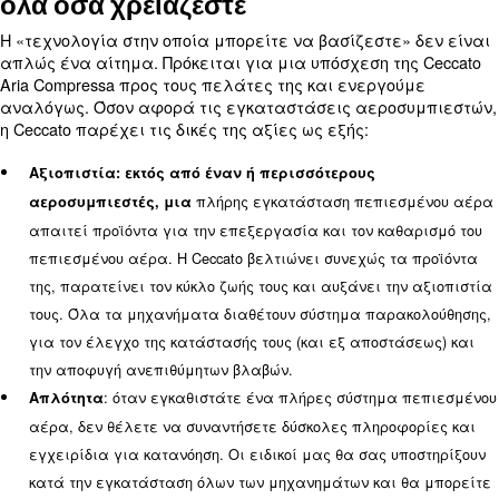
κατανάλωση αέρα. Επίσης, ο απαιτούμενος πεπ
αέρας μπορεί να διαφέρει κατά τη διάρκεια της
ή της ημέρας. Αφού υπολογίσουν το σωστό FAD, οι 
μπορούν να σας παρέχουν την καταλληλότερη ε
αεροσυμπιεστή. Μπορούν επίσης να αποφασίσου
πρέπει να εγκατασταθούν περισσότερα μηχανή
Ποιότητα πεπιεσμένου αέρα
Κάθε εφαρμογή έχει τους δικούς της στόχους ποιό
σε ορισμένες περιπτώσεις, ο πεπιεσμένος αέρας
επηρεάσει την ποιότητα του τελικού προϊόντος. Γ
ικανοποιήσετε την απαιτούμενη ποιότητα, η εγκ
πεπιεσμένου αέρα πρέπει να είναι σχεδιασμένη
κατάλληλο σύστημα επεξεργασίας αέρα. Ορισμ
εφαρμογές απαιτούν αεροσυμπιεστές χωρίς λάδ
παρέχουν αέρα σύμφωνα με την κατηγορία καθα
8573-1.