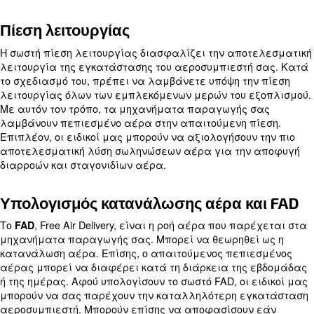
θερμοκρασία απαιτεί θέρμανση του κτιρίου. Οι ειδ
λάβουν υπόψη τη θερμοκρασία για να καταλάβουν
χρειάζεστε σύστημα αερισμού ή θέρμανσης.
μπορεί να επηρεάσει τη διάρ
Η γεωγραφική θέση
μηχανήματός σας. Ο προμηθευτής του αεροσυμπιε
πρέπει να το λάβει υπόψη του για να αποφύγει π
και διάβρωση.
Το
καθο
ύψος πάνω από τη στάθμη της θάλασσας
τοπική πίεση και θερμοκρασία. Επηρεάζει το μέγεθ
εγκατάστασης πεπιεσμένου αέρα, λόγω της διακύ
πίεσης εισόδου.
Η γνώση αυτών των παραγόντων είναι απαραίτητ
αποφυγή αιφνίδιων βλαβών, πρόσθετων υπηρεσι
συντήρησης και συχνότερων επισκευών εξαρτημά