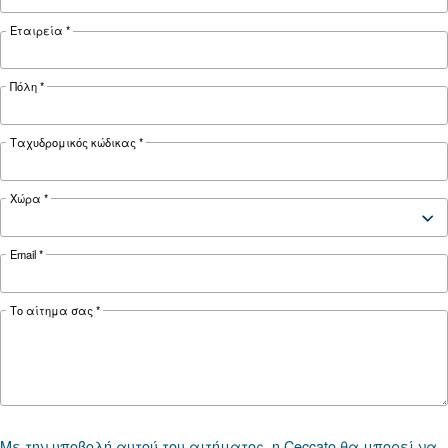
λύσεις και προληπτικά μέτ
Μάθετε γιατί ο αεροσυμπιεστής σας δεν λειτου
κρύες καιρικές συνθήκες και ανακαλύψτε
αποτελεσματικές λύσεις και προληπτικά μέτρα
διατηρήσετε την ομαλή λειτουργία του τον χε