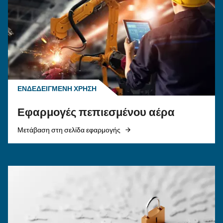
Πεπιεσμένος αέρας στη
γεωργία: Γιατί ο
αεροσυμπιεστής έχει σημα
Πεπιεσμένος αέρας στη γεωργία και τη γεωργία
ανακαλύψτε τις εφαρμογές, τα οφέλη και γιατί
διαχείριση υγροποιημένων υδρατμών
αεροσυμπιεστών είναι απαραίτητη για την
αποδοτικότητα.