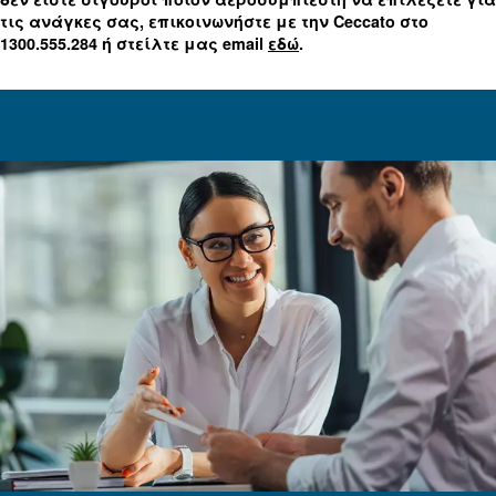
από μικρά εργοστάσια και συνεργεία που απαιτ
χαμηλότερη ζήτηση αέρα ή όταν η ζήτηση αέρα δ
συνεχώς απαραίτητη. Μόλις η πίεση πέσει κάτω 
σημείο ρύθμισης, ο εμβολοφόρος αεροσυμπιεστή
ξεκινήσει αυτόματα και στη συνέχεια θα σταματ
επιτευχθεί η μέγιστη πίεση σημείου ρύθμισης.
Τα πλεονεκτήματα ενός εμβολοφόρου αεροσυμπι
πρέπει να ληφθούν υπόψη είναι τα εξής:
Χαμηλό κόστος συντήρησης
Δυνατότητα υψηλής πίεσης και υψηλής ισχύος
Μπορεί να βρίσκεται κοντά στο σημείο χρήσης. Έτσ
αποφεύγονται οι μεγάλες διαδρομές σωληνώσεων 
πτώσεις πίεσης.
Οικονομικό, ανθεκτικό και αποτελεσματικό
Η διάρκεια ζωής του προϊόντος είναι σημαντική