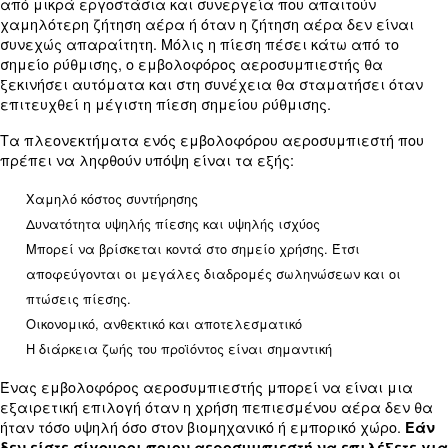
Get in touch with our expert
Do you need more information on our products
fulfil this form with more details as possible 
experts will be able to reach you out ASAP.
Learn more with our experts!
Οι εμβολοφόροι αεροσυμπιεστές χρησιμοποιούντ