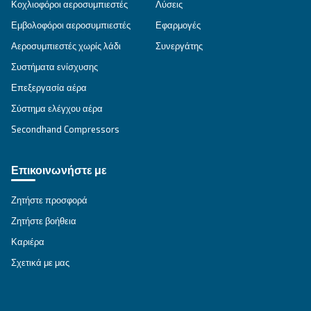
Επώνυμο
*
Εταιρεία
*
Πόλη
*
Ταχυδρομικός κώδικας
*
Χώρα
*
Email
*
Το αίτημα σας
*