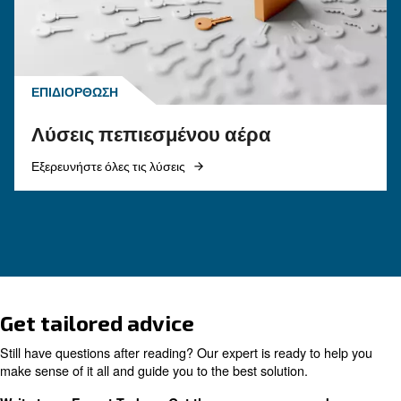
ΠΕΠΙΕΣΜΈΝΟΣ ΑΈΡΑΣ
Η σωστή λύση εμβολοφόρ
αεροσυμπιεστή
Εάν αποφασίσετε να αγοράσετε έναν εμβολοφ
αεροσυμπιεστή, αυτός ο οδηγός θα σας δείξει
σωστή κατεύθυνση. Είναι επίσης χρήσιμο για 
διαθέτουν ήδη μηχανήματα.