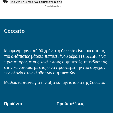
Εξερευνήστε όλες τις λύσεις
Get tailored advice
Still have questions after reading? Our expert is ready t
make sense of it all and guide you to the best solution.
Write to an Expert Today – Get the answers you nee
Όνομα
*