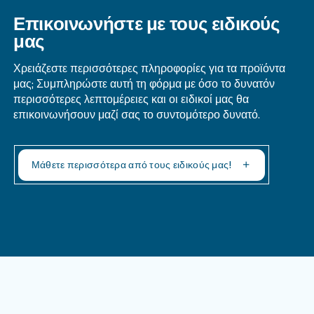
Ένας εμβολοφόρος αεροσυμπιεστής μπορεί να εί
εξαιρετική επιλογή όταν η χρήση πεπιεσμένου α
ήταν τόσο υψηλή όσο στον βιομηχανικό ή εμπορικ
δεν είστε σίγουροι ποιον αεροσυμπιεστή να επ
τις ανάγκες σας, επικοινωνήστε με την Ceccato
1300.555.284 ή στείλτε μας email
εδώ
.