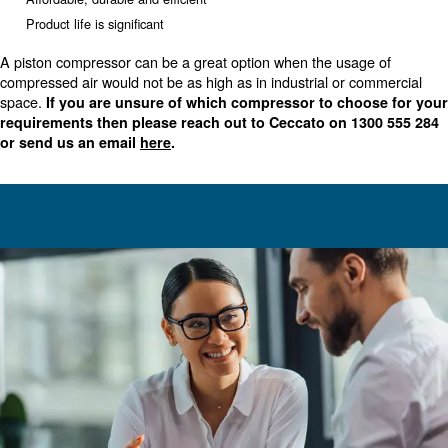
maximum set point pressure is reached.
The benefits of a piston compressor to consider are:
Maintenance cost is relatively low
High pressure and high power is possible
Can be located close to point-of-use. This avoids lengthy 
pressure drops.
Affordable, durable and efficient
Product life is significant
A piston compressor can be a great option when the usa
compressed air would not be as high as in industrial or 
space.
If you are unsure of which compressor to ch
requirements then please reach out to Ceccato on 
or send us an email
here
.