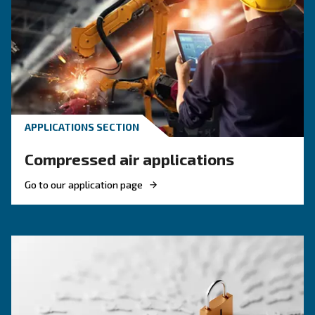
The right piston compress
solution
If you're deciding on a piston compressor, this
will point you in the right direction. It's also us
those with existing machines.