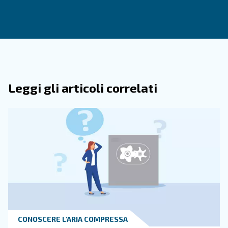
● Prodotti farmaceutici
● Automotive
● Costruzioni ed ediliza