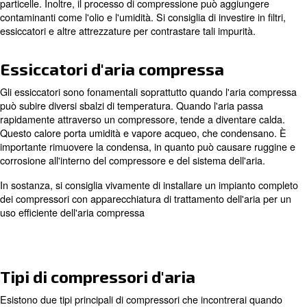
Come funziona la compressione 
Come menzionato in precedenza, la compressione dell'ari
aria normale. Quest'aria viene rapidamente aspirata att
spazio ristretto mediante un elemento di compressione. Il
un'aria più densa rispetto alle condizioni atmosferiche.
Con i compressori d'aria, per generare aria compressa si
generalmente un motore di ingresso, un elemento (lato a
serbatoio di stoccaggio. Ciò può avvenire con vari metod
questo che esistono più tipi di compressori.
Trattamento aria
Poiché durante la compressione viene utilizzata aria am
solitamente è necessario trattarla per ottenere aria di alt
le applicazioni. L'aria nell'ambiente contiene in genere po