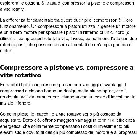
particelle. Inoltre, il processo di compressione può aggi
contaminanti come l'olio e l'umidità. Si consiglia di investire
essiccatori e altre attrezzature per contrastare tali impuri
Essiccatori d'aria compressa
Gli essiccatori sono fonamentali soprattutto quando l'ar
può subire diversi sbalzi di temperatura. Quando l'aria 
rapidamente attraverso un compressore, tende a diventa
Questo calore porta umidità e vapore acqueo, che cond
importante rimuovere la condensa, in quanto può causar
corrosione all'interno del compressore e del sistema dell'
In sostanza, si consiglia vivamente di installare un impi
dei compressori con apparecchiatura di trattamento dell'
uso efficiente dell'aria compressa