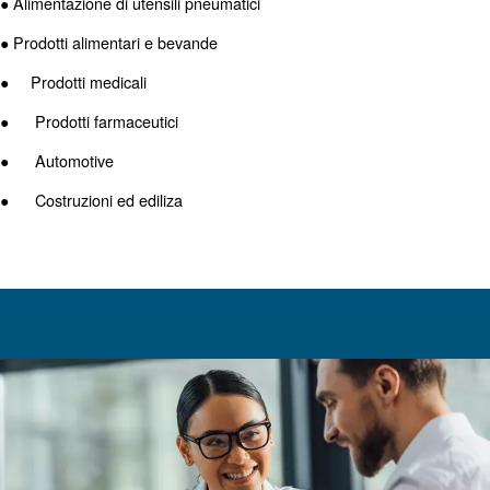
Entrambi i tipi di compressore presentano vantaggi e sva
compressori a pistone hanno un design molto più semplic
rende più facili da manutenere. Hanno anche un costo di
iniziale inferiore.
Come implicito, le macchine a vite rotative sono più cos
acquistare. Detto ciò, offrono maggiori vantaggi in termini
energetica, che solitamente compensano i costi di inves
elevati. Ciò è dovuto al design più complesso del motore
tecnologici.
Azionamento a velocità variabile
Una delle differenze chiave tra i compressori a pistone e q
l'azionamento a velocità variabile. Questa opzione, offert
compressori a vite, consente a una macchina di fornire dive
flusso d'aria. Ciò è reso possibile dal modo in cui un mot
azionamento a velocità variabile adatta la propria velocit