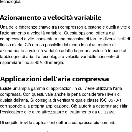
Tipi di compressori d'aria
Esistono due tipi principali di compressori che incontrer
esplorerai le opzioni. Si tratta di
compressori a pistone
a vite rotativi
.
La differenza fondamentale tra questi due tipi di compress
funzionamento. Un compressore a pistoni utilizza in ge
e un albero motore per spostare i pistoni all'interno di un 
cilindri). I compressori rotativi a vite, invece, comprimono
rotori opposti, che possono essere alimentati da un'am
motori.
Compressore a pistone vs. compr
vite rotativo