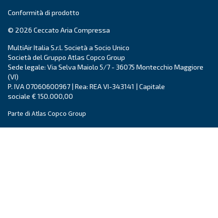
Città
CAP
*
Paese
*
E-mail
*
Richiesta
*