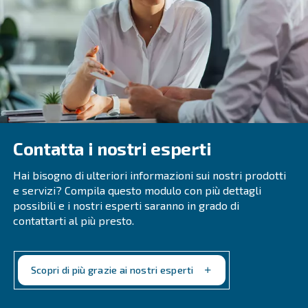
fabbisogno di aria. La tecnologia a velocità variabile con
risparmiare fino al 45% di energia.
Applicazioni dell'aria compres
Esiste un'ampia gamma di applicazioni in cui viene utilizz
compressa. Con questi, vale anche la pena considerare i l
qualità dell'aria. Si consiglia di verificare quale classe 
corrisponde alla propria applicazione. Ciò aiuterà a determi
l'essiccatore e le altre attrezzature di trattamento da utili
Di seguito trovi le applicazioni dell'aria compressa più c
● Alimentazione di utensili pneumatici
● Prodotti alimentari e bevande
● Prodotti medicali