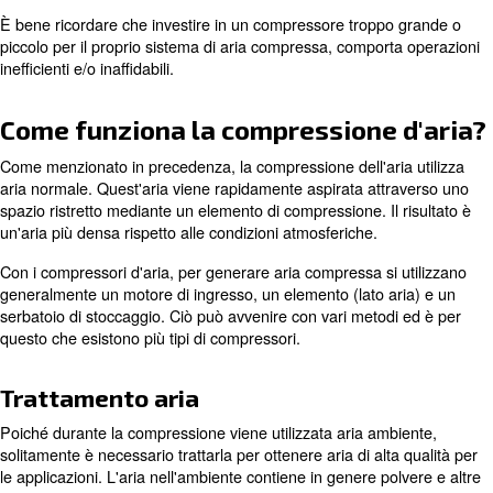
Detto ciò, esiste un'ampia gamma di possibili livelli di pr
seconda della velocità con cui l'aria viene pressurizzata i
volume del contenitore.
Quando si confrontano i modelli di compressori, è probab
pressione sia espressa in bar, che misura la pressione a
alternativa, viene misurato in libbre per pollice quadrato (
Vedrai anche il flusso menzionato per rappresentare la qu
che un compressore è in grado di produrre a una pressio
Questo valore è espresso in piedi cubi al minuto (cfm), li
(l/s) o metri cubi all'ora (m3/h). È importante prestare at
questi valori nominali per garantire che l'apparecchiatura
compatibile con l'applicazione desiderata.
È bene ricordare che investire in un compressore tropp
piccolo per il proprio sistema di aria compressa, compor
inefficienti e/o inaffidabili.