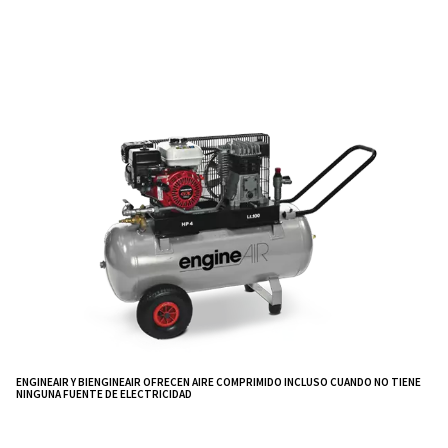
revolucionaria de compresores de pistón accion
motor diésel y gasolina, diseñados para aplicaci
remotas.
Estas unidades subrayan nuestro compromiso con la 
ofreciendo una
adaptabilidad inigualable donde la
de energía tradicionales son inaccesibles.
Diseñada para ofrecer un amplio caudal de aire comp
un menor consumo de combustible, esta gama de co
puede utilizarse durante periodos más largos y e
ya que está equ
de transportar en suelos difíciles,
ruedas y una empuñadura ergonómica.
Pueden alim
proporcionando un f
herramientas al mismo tiempo
constante y tienen un tornillo para regular la lubricació
presión de los instrumentos. La gama BI EngineAIR 
incluye una solución dos en uno que proporciona aire
electricidad.