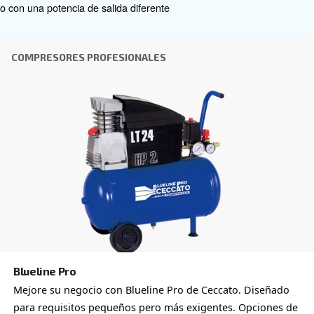
Elegir el compresor de aire y el equipo adecuados puede
por lo que el mejor paso que puede dar es ponerse en c
nosotros directamente. Nuestro equipo de experimentad
de ventas y distribuidores locales está a su disposición 
asesoramiento experto adaptado específicamente a sus
Como marca global con una fuerte presencia local, estam
para ayudarle dondequiera que esté.
Póngase en contacto con nosotros hoy mismo o rel
siguiente formulario: estamos aquí para ayudarle.
Nombre
*
Apellido
*
Empresa
*