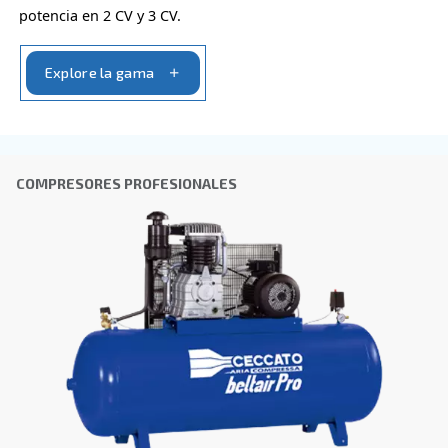
Ciudad
*
Código postal
*
País
*
Email
*
Tu solicitud
*