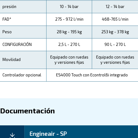
Especificaciones Técnicas
Mantenimiento
Tu Ahorro
Elegir EngineAir y BiEngineAir es una decisión que 
pena. Gracias a su capacidad para funcionar en ubic
remotas y a su diseño de bajo consumo de combustibl
empresas pueden beneficiarse de ahorros
operativo
eficiencia.
Los compresores EngineAir y BiEngineAir no solo ti
ofrecer potencia, sino también valor. Con un enfoque
, las empresas pueden an
consumo de combustible