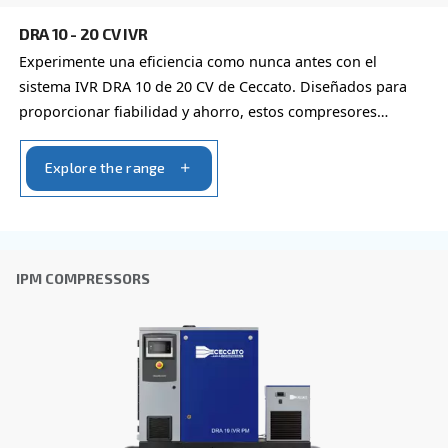
CSA 7.5 – 20 HP
Elevate your workspace with Ceccato's CSA 7.5-20
compressors. Efficient, compact, and low mainte
Adapt for professional works mainly. Explore now