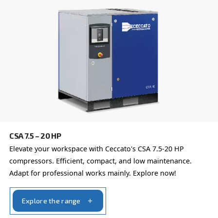
siguiente formulario: estamos aquí para ayudarle.
Nombre
*
Apellido
*
Empresa
*
Ciudad
*
Código postal
*
País
*