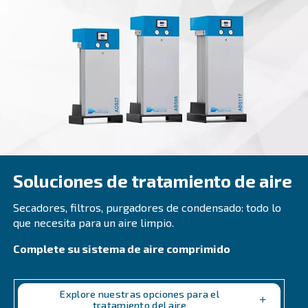
CSM 21 – 40 HP
Boost productivity with Ceccato CSM 21 - 40 HP S
Compressors. High performance, energy savings
design. Contact us today!
Explore the range
VARIABLE SPEED