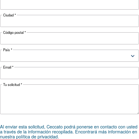
Configuration
on Base
Controller
ES4000 Touch
Optional
ICONS
controller
*FAD refers to 7 bar
Documentation
CSM 3 - 10 HP