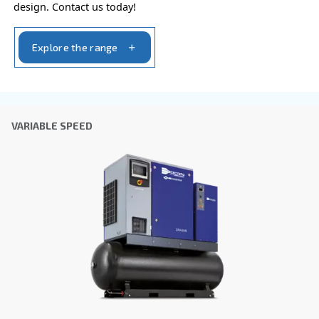
Verificación Anti-Robot
Haga clic para iniciar la verificación
Friendly
Captcha ⇗
Learn more about available
compressor options
You can also choose the same model at different configu
with a different output power
FIXED SPEED