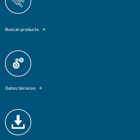
DRF 151 - 220 HP IVR PM OFFER HIGHER EFFICIENCY WITH THE IPM 