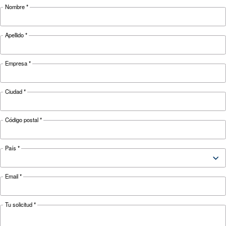
técnicos
HP
HP
HP
Potencia del
5,5 kW / 7,5
7,5 kW/10
11 kW / 15
motor
CV
CV
CV
presión
8 - 10 bar
8-10-13 bar
1,620
FAD*
864 l/min
1,140 l/min
l/min
Nivel sonoro
64 dB(A)
65 dB(A)
69 dB(A)
Configuración
en la base y el depósito
Controlador
ES4000
Controlador
ICONOS DE PINZA
opcional