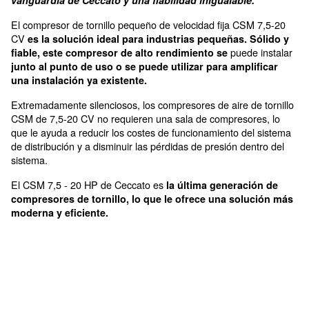
ahorrar espacio con una instalación sencilla
Para aplicaciones pequeñas
adecuadas para todos los
El compresor de tornillo CSM de 7,5-20 CV revol
soluciones de aire comprimido con la tecnología
vanguardia de Ceccato y una fiabilidad inigualabl
El compresor de tornillo pequeño de velocidad fija C
CV
es la solución ideal para industrias pequeñas.
pue
fiable, este compresor de alto rendimiento se