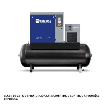
junto al punto de uso o se puede utilizar para amp
una
instalación ya existente.
Extremadamente silenciosos, los compresores de aire 
CSM de 7,5-20 CV no requieren una sala de compreso
que le ayuda a reducir los costes de funcionamiento d
de distribución y a disminuir las pérdidas de presión d
sistema.
El CSM 7,5 - 20 HP de Ceccato es
la
última genera
compresores de tornillo, lo que le ofrece una so
moderna y eficiente.