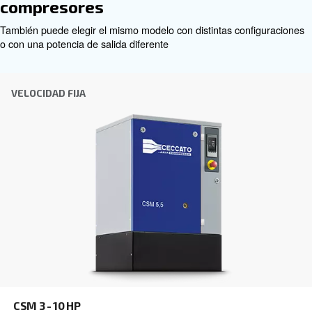
Asesoramiento personalizado
Elegir el compresor de aire y el equipo adecuados puede
por lo que el mejor paso que puede dar es ponerse en c
nosotros directamente. Nuestro equipo de experimentad
de ventas y distribuidores locales está a su disposición 
asesoramiento experto adaptado específicamente a sus
Como marca global con una fuerte presencia local, estam
para ayudarle dondequiera que esté.
Póngase en contacto con nosotros hoy mismo o rel
siguiente formulario: estamos aquí para ayudarle.
Nombre
*
Apellido
*