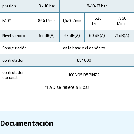
Especificaciones Técnicas
Mantenimiento
Tu Ahorro
Con controladores avanzados, diseños ecológicos y e
calidad de Ceccato, estos compresores redefinen la ef
Tanto si trabaja en la fabricación como en la automoc
cualquier otra industria, nuestros compresores CSM 
rentable.
solución versátil y
Experimente el futuro del aire comprimido con los c
de tornillo Ceccato CSM de 7,5-20 CV.