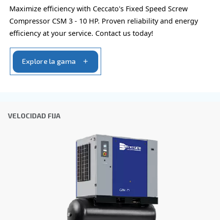
Empresa
*
Ciudad
*
Código postal
*
País
*
Email
*
Tu solicitud
*