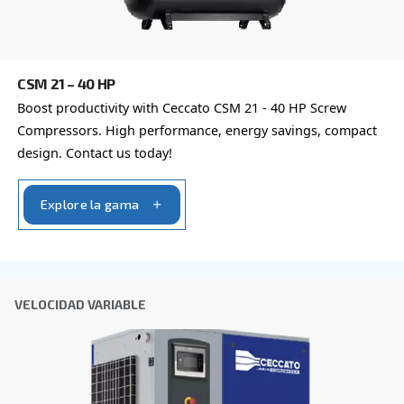
Al enviar esta solicitud, Ceccato podrá ponerse en cont
a través de la información recopilada. Encontrará más i
nuestra política de privacidad.
He leído y acepto la política de privacidad
Verificación Anti-Robot
Haga clic para iniciar la verificación
Friendly
Captcha ⇗