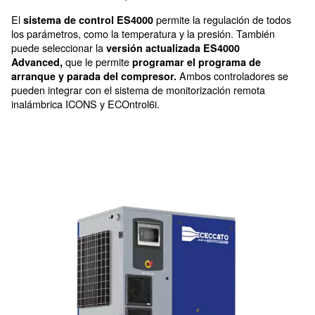
IE3, un sistema de refrigeración óptimo y largas
mantenimiento.
El compresor de tornillo de velocidad variable ofrece 
tanto para periodos cortos como largos. En comparac
mismo modelo DRB con velocidad fija, el ahorro ener
puede alcanzar
hasta el 35 % y los costes del cicl
del compresor se reducen en un 25 % de media.
El
hace que el producto
innovador diseño
sea comp
integre con secadores eficientes en nuestra vers
en uno.
El mantenimiento y la limpieza del
pueden ser realizados por una sola pers
compresor
al
a los componentes.
fácil acceso
El
permite la regulación
sistema de control ES4000
los parámetros, como la temperatura y la presión. Ta
puede seleccionar la
versión actualizada ES4000
que le permite
Advanced,
programar el programa 