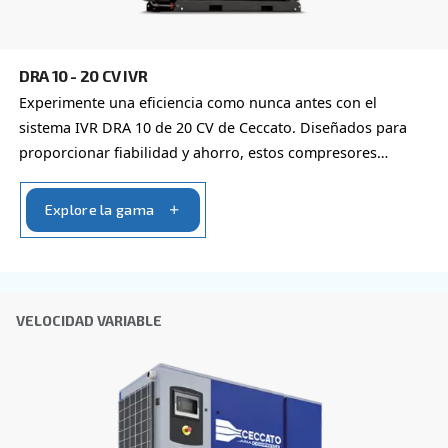
Empresa
*
Ciudad
*
Código postal
*
País
*
Email
*
Tu solicitud
*