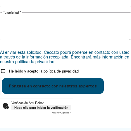
*FAD se refiere a 7 bar
Documentación
DRB 20 - 35 HP IVR
Download the leaflet