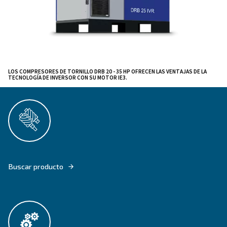
Ambos controla
arranque y parada del compresor.
pueden integrar con el sistema de monitorización rem
inalámbrica ICONS y ECOntrol6i.