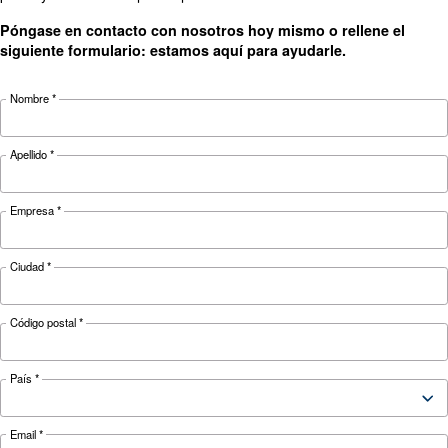
técnicos
IVR
IVR
IVR
Potencia del
15kW / 20
18 kW / 25
22 kW /
motor
HP
CV
30 CV
presión
5,5 - 13 bar
2.852
3.334
3.827
FAD*
l/min
l/min
l/min
Nivel sonoro
65 d(B)
70 dB(A)
71 dB(A)
CONFIGURACIÓN
En la base y en el tanqu
Controlador
ES4000 Estándar
Controlador
ES4000 Avanzado con Econtrol6i 
opcional