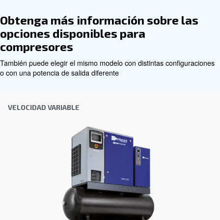
Asesoramiento personalizado
Elegir el compresor de aire y el equipo adecuados puede
por lo que el mejor paso que puede dar es ponerse en c
nosotros directamente. Nuestro equipo de experimentad
de ventas y distribuidores locales está a su disposición 
asesoramiento experto adaptado específicamente a sus
Como marca global con una fuerte presencia local, estam
para ayudarle dondequiera que esté.
Póngase en contacto con nosotros hoy mismo o rel
siguiente formulario: estamos aquí para ayudarle.
Nombre
*
Apellido
*