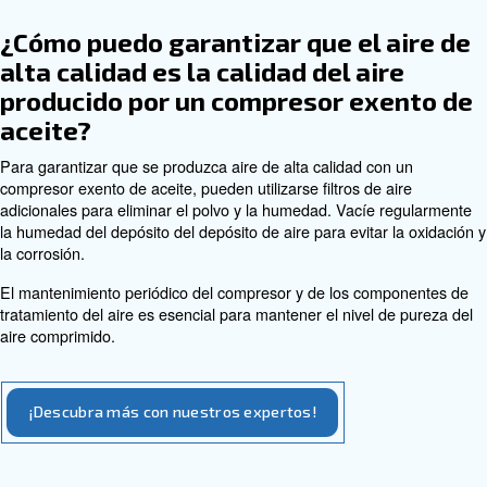
aceite que se adapte a mis
necesidades?
Para dimensionar un compresor exento de aceite, debe 
cuenta el caudal de aire y la presión de trabajo necesar
aplicaciones. Además, debe tener en cuenta también el 
trabajo y asegurarse de que el compresor puede funcio
eficiente en su centro de producción.
¿Cuáles son las causas más co
del sobrecalentamiento en los
compresores exentos de aceite
Las causas comunes de sobrecalentamiento en los com
exentos de aceite incluyen una ventilación inadecuada, c
trabajo excesivos y filtros de aire obstruidos. Los sistem