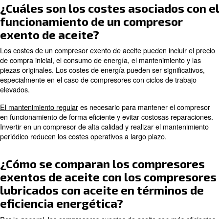
asociados a los compresores e
de aceite?
Los niveles sonoros asociados a los compresores exento
pueden variar en función del diseño y
tamaño del compr
modernos compresores exentos de aceite incorporan fu
reducen el ruido, como carrocerías insonorizadas y sopo
amortiguación de las vibraciones.
Es importante tener en cuenta el nivel sonoro a la hora 
un compresor, especialmente para aplicaciones en ento
al ruido.
¿Cuál es la vida útil esperada d
compresor exento de aceite?
La vida útil de un compresor exento de aceite depende d
de la propia máquina, de las condiciones de funcionamie