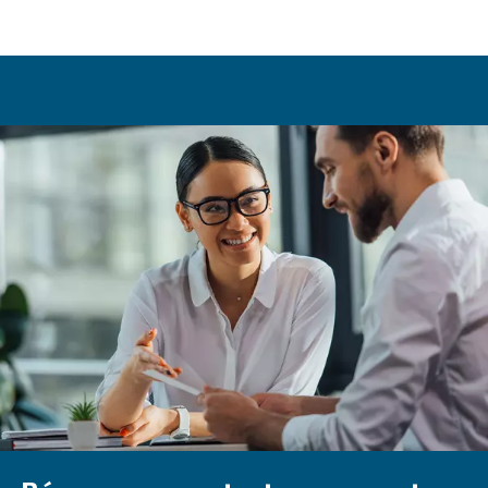
conexiones sueltas y piezas desgastadas. Siga las instr
fabricante relativas al mantenimiento y al funcionamient
supere los límites de presión recomendados. Además, 
compresor en una zona bien ventilada para evitar que s
sobrecaliente.
¿Cómo afecta la temperatura
ambiente al rendimiento de los
compresores exentos de aceite
La temperatura ambiente puede afectar significativamen
rendimiento de los compresores exentos de aceite. Las 
temperaturas pueden hacer que el compresor se sobreca
reduciendo su eficiencia y potencialmente ocasionando
bajas temperaturas, la falta de aceite puede dificultar el
compresor y el funcionamiento eficiente.