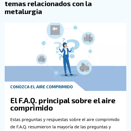
aplicaciones continuas con alta demanda y proporcionan 
aire más constante. Son más silenciosos y tienen una vi
larga, pero generalmente son más caros de comprar y 
¿Cómo se selecciona el compre
exento de aceite adecuado par
aplicaciones sensibles?
La elección del compresor exento de aceite adecuado p
aplicaciones sensibles implica varios aspectos clave a t
cuenta. En primer lugar, determine el caudal de aire y la
funcionamiento necesarios para sus necesidades especí
Asegúrese de que el compresor puede cumplir estos req
forma constante.
A continuación, tenga en cuenta los requisitos de calidad
su aplicación. Asegúrese de que su compresor exento de