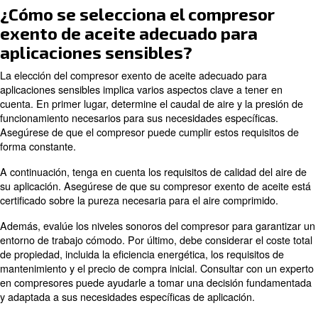
A la hora de comparar los dos tipos de compresores, es
tener en cuenta el coste total de propiedad.
Para obtener más información sobre la eficiencia de lo
de aire, lea el artículo dedicado aquí.
¿Qué precauciones de segurida
tomarse al utilizar compresore
exentos de aceite?
Cuando utilice compresores exentos de aceite, debe utili
de protección individual adecuado. Las gafas de segurid
protectores auditivos son un ejemplo de ellas. Asegúres
compresor está correctamente conectado a tierra y de q
conexiones eléctricas están bien fijadas.
Inspeccione regularmente el compresor para detectar fu