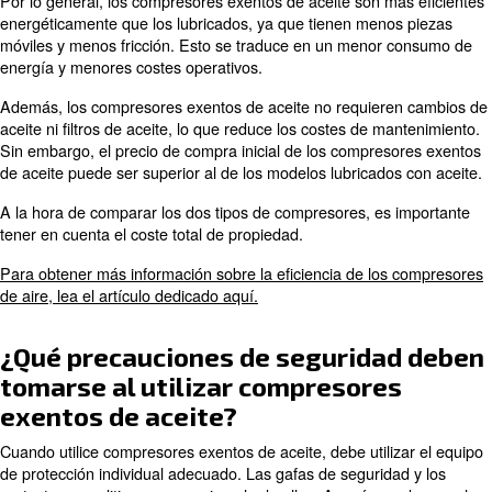
sigue correctamente el mantenimiento programado.
Con un mantenimiento adecuado, un compresor exento 
alta calidad puede durar de 10 a 15 años o más. Una in
limpieza regulares de los filtros de aire son esenciales p
compresor funcione eficazmente.
¿Cuáles son los requisitos de
instalación de compresores ex
aceite?
Los requisitos de instalación de los compresores exento
incluyen una superficie estable para reducir las vibracion
Es necesaria una ventilación adecuada para evitar el
sobrecalentamiento, por lo que asegúrese de que haya s
espacio alrededor del compresor para el flujo de aire.