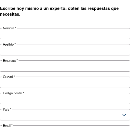
CONOZCA EL AIRE COMPRIMIDO
El F.A.Q. principal en siste
de monitorización de
compresores
Los sistemas de monitorización son esenciales
mantener la eficiencia y fiabilidad de los comp
de aire. Lea en el F.A.Q. principal sobre el sist
monitorización del compresor.