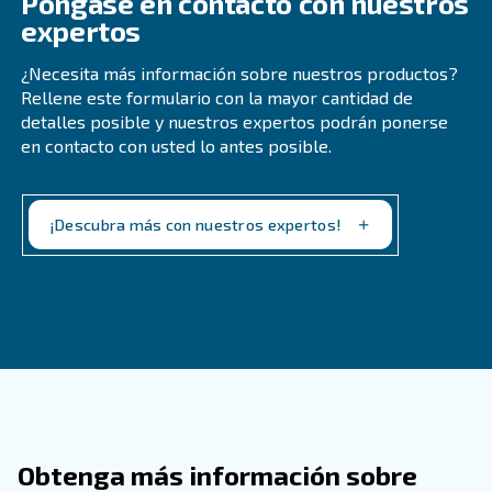
Asegúrese de que el compresor está instalado en un en
temperatura controlada para funcionar sin problemas.
¿Cuáles son las diferencias ent
compresores de pistón exentos
aceite y los compresores Spiral
exentos de aceite?
Los compresores de pistón exentos de aceite utilizan pi
comprimir el aire, mientras que los compresores en espi
aceite utilizan espirales orbitales.
Los compresores de pistón suelen ser más asequibles 
para aplicaciones de uso intermitente y de menor presi
son más fáciles de mantener y reparar.
Los compresores scroll exentos de aceite son más efici