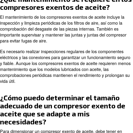
¿En qué aplicaciones se utiliza
normalmente los compresores 
de aceite?
Los compresores exentos de aceite se utilizan en i
las que la pureza del aire es fundamental, como la 
y las bebidas, la industria farmacéutica, la fabricac
componentes electrónicos y las aplicaciones médic
También se utilizan en laboratorios, consultorios dentale
limpias. En estos entornos, incluso una traza de aceite 
contaminar productos o procesos. Para ellos, los compr
exentos de aceite son la elección adecuada.
¿Está dispuesto a saber más sobre cuándo utilizar un 
exento de aceite? Lea el siguiente artículo.
¿Qué mantenimiento se requier