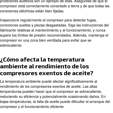
Instale las conexiones eléctricas según las especificacio
fabricante. Además, la instalación de un desagüe y
un fi
puede proteger el equipo aguas abajo.
¿Cuáles son los costes asociado
funcionamiento de un compres
exento de aceite?
Los costes de un compresor exento de aceite pueden incl
de compra inicial, el consumo de energía, el mantenimie
piezas originales. Los costes de energía pueden ser signi
especialmente en el caso de compresores con ciclos de 
elevados.
El mantenimiento regular
es necesario para mantener e
en funcionamiento de forma eficiente y evitar costosas 
Invertir en un compresor de alta calidad y realizar el ma