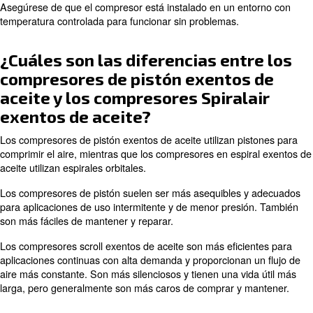
periódico reducen los costes operativos a largo plazo.
¿Cómo se comparan los compre
exentos de aceite con los com
lubricados con aceite en térmi
eficiencia energética?
Por lo general, los compresores exentos de aceite son m
energéticamente que los lubricados, ya que tienen men
móviles y menos fricción. Esto se traduce en un menor
energía y menores costes operativos.
Además, los compresores exentos de aceite no requier
aceite ni filtros de aceite, lo que reduce los costes de m
Sin embargo, el precio de compra inicial de los compre
de aceite puede ser superior al de los modelos lubricado