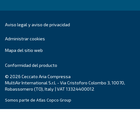
Empresa
*
Ciudad
*
Código postal
*
País
*
Email
*
Tu solicitud
*