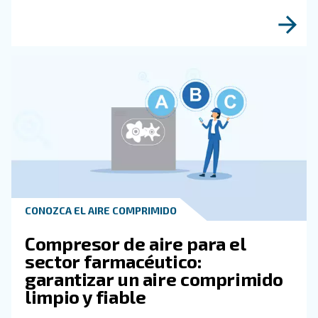
¡Descubra más con nuestros expertos!
Obtenga más información sob
temas relacionados con la
metalurgia