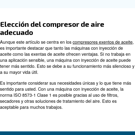
Es importante considerar sus necesidades únicas y lo q
sentido para usted. Con una máquina con inyección de ac
norma ISO 8573-1 Clase 1 es posible gracias al uso de fi
secadores y otras soluciones de tratamiento del aire. Es
aceptable para muchos trabajos.
¿Qué es la norma ISO 8573-1 Clase
La norma ISO 8573-1 Clase 0 define el más
alto nivel 
, lo que garantiza un riesgo cero de c
aire comprimido
por aceite. Es esencial para industrias como la alimentar
farmacéutica y electrónica, donde el aire limpio es fund
compresores exentos de aceite de Ceccato cumplen este
que suministran aire 100 % exento de aceite.