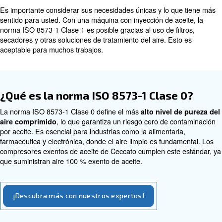
Tampoco se necesitan filtros de aceite ni separaciones.
El tipo de compresor de aire que elija se reduce a las n
aplicaciones y los problemas del impacto medioambienta
negocio. Una vez más, si trabaja en alimentos, aplicaci
producción de papel o cualquier otra cosa que requiera a
limpio,
es probable que necesite una máquina exenta
Garantiza que no tenga ningún impacto en sus clientes f
Lograr la Clase 0
Aunque este artículo se centra en los compresores exen
es importante subrayar que tanto las máquinas con inye
aceite como las exentas de aceite ofrecen ventajas. Si n
en una aplicación sensible, una máquina con inyección d
puede ser el más sensato. Esto se debe a sus operaci
silenciosas y a su mayor vida útil.