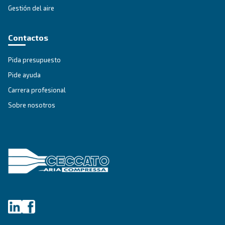
Asesoramiento personalizado
¿Tienes alguna pregunta? Nuestro experto está listo pa
dar sentido a todo esto y guiarle hacia la mejor solución.
Escribe hoy mismo a un experto: obtén las respues
necesitas.
Nombre
*
Apellido
*