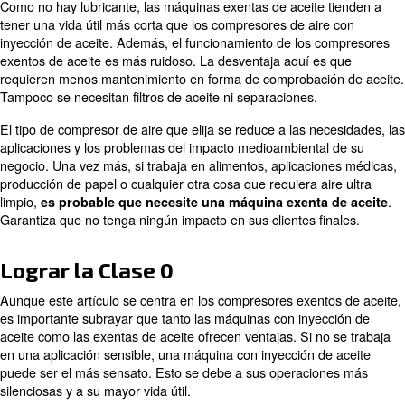
aplicaciones, una máquina con inyección de aceite es s
Cómo funciona un compresor de
exento de aceite
Como se ha señalado anteriormente, la razón principal p
inyecta aceite es la lubricación y la refrigeración del mo
máquina libre de aceite,
la refrigeración se logra a tr
. A
varios métodos, incluyendo agua y ventiladores
evita la fricción en caliente con un refrigerador interme
que el aire se comprime, se trata más para
mantener l
.
temperaturas bajas
Como no hay lubricante, las máquinas exentas de aceite
tener una vida útil más corta que los compresores de ai
inyección de aceite. Además, el funcionamiento de los 
exentos de aceite es más ruidoso. La desventaja aquí e
requieren menos mantenimiento en forma de comprobaci