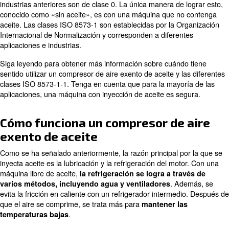
forma de vapor de agua. Puede contener microorganismo
y trazas de aceite. Si opta por una máquina exenta de ac
eliminará la última y producirá un aire más limpio. Tamb
mencionar que aunque un secador y una filtración adec
estos contaminantes, no eliminan todas las gotas de ace
donde es eficaz un compresor exento de aceite.
Los compresores suelen clasificarse según la norma IS
Clase 0-5. Cuanto menor sea la clase, más limpio será el
industrias anteriores son de clase 0. La única manera de
conocido como «sin aceite», es con una máquina que n
aceite. Las clases ISO 8573-1 son establecidas por la O
Internacional de Normalización y corresponden a difere
aplicaciones e industrias.
Siga leyendo para obtener más información sobre cuánd
sentido utilizar un compresor de aire exento de aceite y 
clases ISO 8573-1-1. Tenga en cuenta que para la mayo