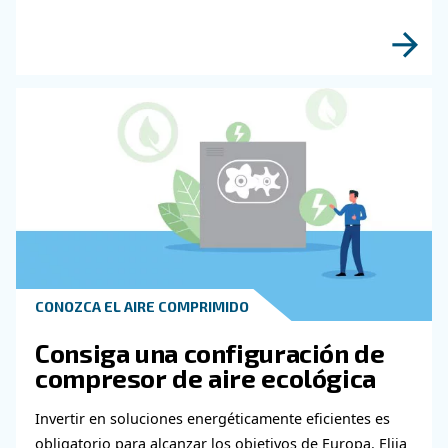
¡Descubra más con nuestros expertos!
Obtenga más información sob
temas relacionados con la
metalurgia