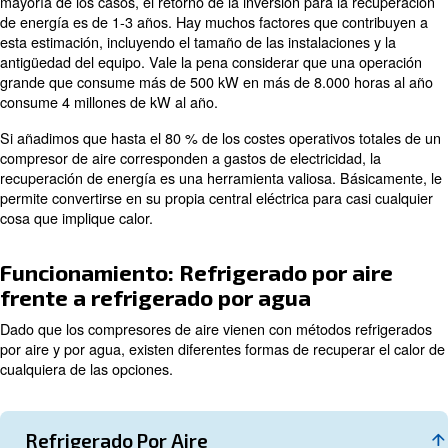
Equipos de recuperació
energía
Puede invertir en un compresor de aire con recuperació
integrada o en un EnergyBox externo. En ambos casos,
beneficiará de condiciones óptimas para utilizar el calor 
recuperación integrada asegura que el 75 % de la energ
puede reutilizarse, mientras que EnergyBox indica que e
reutilizar del 80 al 90 % de ese calor. Todo esto se debe
intercambiador aire-calor.
Al igual que con los equipos más eficientes, el coste de l
inicial se compensa con el ahorro total a lo largo de su vi
mayoría de los casos, el retorno de la inversión para la
de energía es de 1-3 años. Hay muchos factores que co
esta estimación, incluyendo el tamaño de las instalacione
antigüedad del equipo. Vale la pena considerar que una
grande que consume más de 500 kW en más de 8.000 h