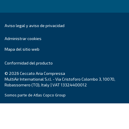
Código postal
*
País
*
Email
*
Tu solicitud
*
Al enviar esta solicitud, Ceccato podrá ponerse en cont