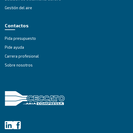
Asesoramiento personalizado
¿Tienes alguna pregunta? Nuestro experto está listo pa
dar sentido a todo esto y guiarle hacia la mejor solución.
Escribe hoy mismo a un experto: obtén las respues
necesitas.
Nombre
*
Apellido
*
Empresa
*
Ciudad
*