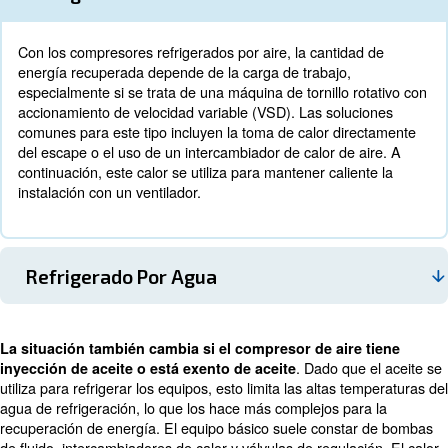
consume 4 millones de kW al año.
Si añadimos que hasta el 80 % de los costes operativos 
compresor de aire corresponden a gastos de electricidad
recuperación de energía es una herramienta valiosa. Bá
permite convertirse en su propia central eléctrica para c
cosa que implique calor.
Funcionamiento: Refrigerado por 
frente a refrigerado por agua
Dado que los compresores de aire vienen con métodos r
por aire y por agua, existen diferentes formas de recuper
cualquiera de las opciones.
Refrigerado Por Aire