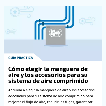
compresor de tornillo rotativo con accionamiento de velo
(VSD), con regulación mediante inversor de frecuencia (
recuperación integrada.
Estas máquinas reducen el consumo de energía hasta e
comparación con los equipos de velocidad fija, y vienen 
tecnología. Dado que siempre estamos innovando, se 
evaluar su sistema de compresor de aire cada 8-10 año
Aunque invertir en nuevos equipos es costoso, suele me
a largo plazo, especialmente en lo que respecta al ahor
tal y como se menciona en este artículo. Si aún necesit
determinar la mejor solución, no dude en ponerse en co
nosotros. Nuestro equipo estará encantado de ayudarle 
en la dirección correcta.