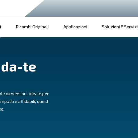
Prodotti
Ricambi Originali
Applicazi
 fai-da-te
stone di piccole dimensioni, ideale per
ole officine. Compatti e affidabili, questi
e facilità d'uso.