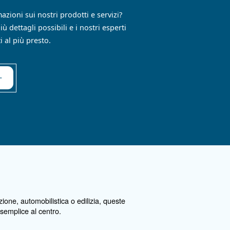
 di Ceccato:
nologia, che
mpressa su cui
fficienza.
ntattaci subito