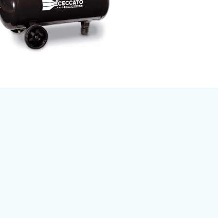
ompatti e portatili
 più utensili e
i un pressostato
a.