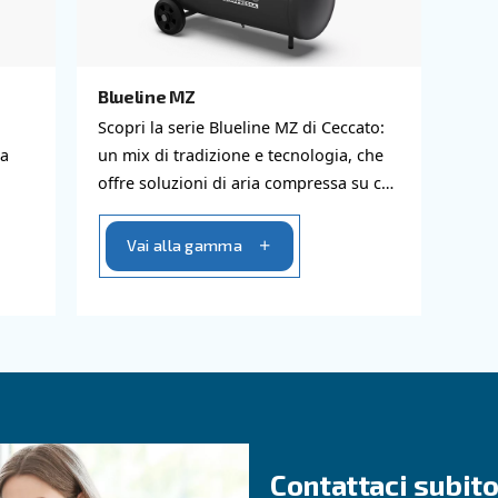
i i nostri compressori si
Blueline MZ