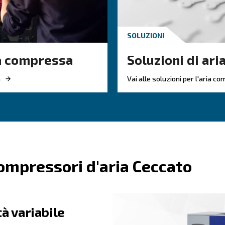
i Attrezzi Elettrici?
-Da-Te Sono Rumorosi?
a Manutenzione Di Un Compressore Fai-D