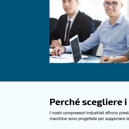
Scopri i compressori B
Ceccato, quando l'ered
modernità. Soluzioni p
efficienti, affidabili e
per te.
Vai alla gamma