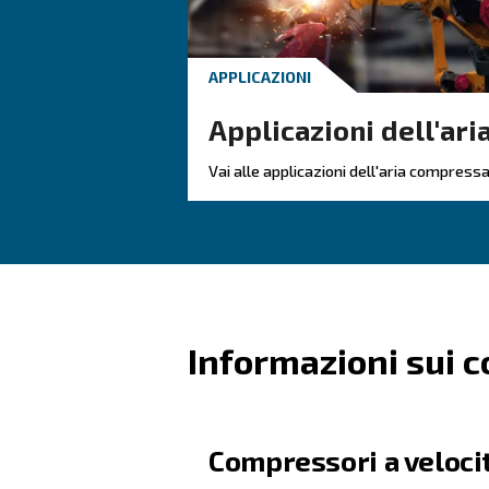
Posso Usarli Con Gl
I Compressori Fai
Come Si Esegue L