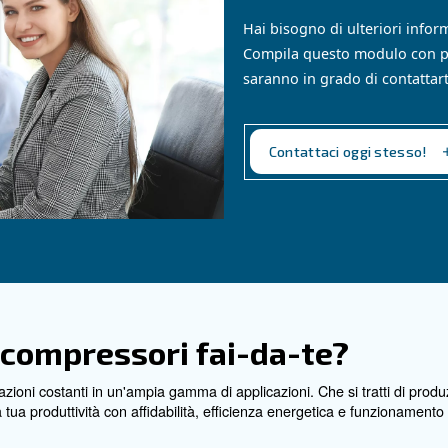
lueline di
Scopri la serie Blueline MZ
ità incontra la
un mix di tradizione e tec
er l'aria
offre soluzioni di aria co
d efficaci su misura
fare affidamento. Scegli l'e
Vai alla gamma
Co