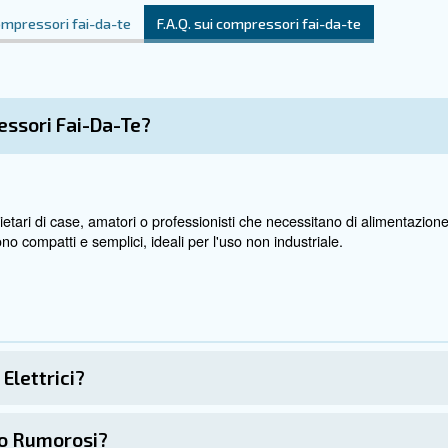
Hai
Com
sar
iere i compressori fai-