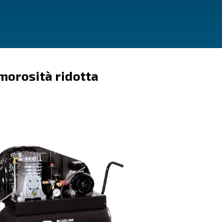
tita
Rumorosità ridot