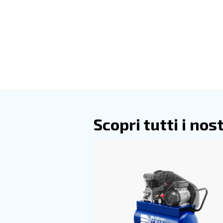
Compressori 
Se l'affidabilità è una priorit
sono la scelta ideale.
Facile 
utensili da lavoro per peri
con ON/OFF e riduttore di pre