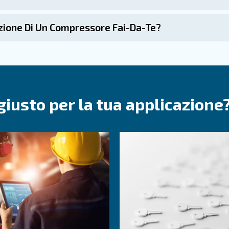
li offrono prestazioni costanti in un'ampia gamma di applica
supportare la tua produttività con affidabilità, efficienz
ai-da-te
Compressori fai-da-te
F.A.Q. sui compre
ti I Compressori Fai-Da-Te?
eali per proprietari di case, amatori o professionisti ch
 o pulizia. Sono compatti e semplici, ideali per l'uso non