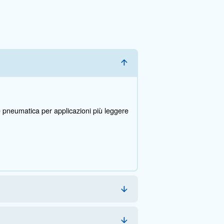
 bisogno di ulteriori informazioni sui nostri prodotti 
pila questo modulo con più dettagli possibili e i nost
anno in grado di contattarti al più presto.
Contattaci oggi stesso!
da-te?