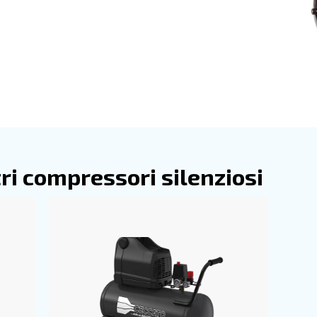
per il fai-da-te
à, anche per l'uso non professionale, i nostri compressori c
da trasportare ovunque, fornisce aria compressa per
. Questa gamma di compressori è dotata d
odi prolungati
ssione per un controllo completo della pressione di uscit