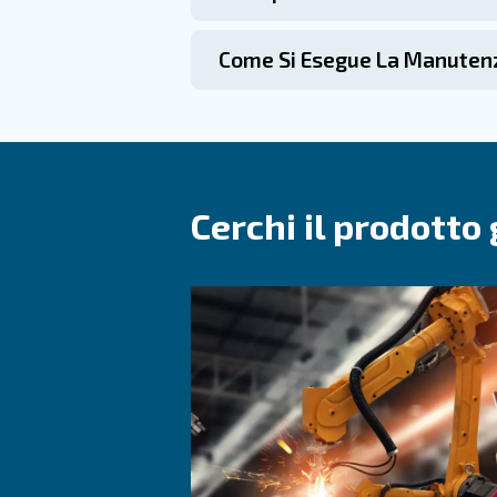
I nostri compressori industria
macchine sono progettate per 
Benefici dei compressori f
A Chi Sono Destina
Questi compressori sono id
come gonfiaggio, aerografia