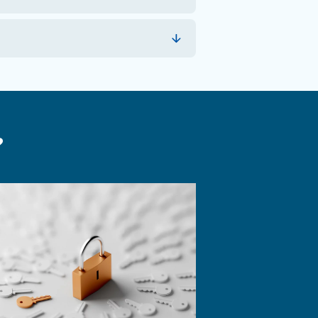
zioni. Che si tratti di produzione, automobilistica o edili
a energetica e funzionamento semplice al centro.
ssori fai-da-te
e necessitano di alimentazione pneumatica per applicazion
 industriale.