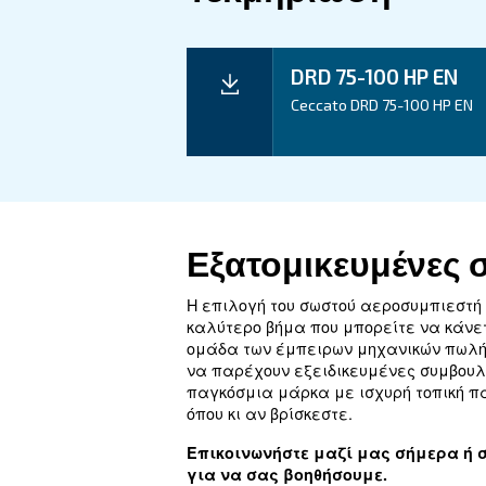
Τεχνικά στοι
Τεχνική υπηρεσία
Ισχύς κινητήρα
Πίεση
FAD*
Θόρυβος
Διαμόρφωση παραμέτρων
Χειριστήριο ελέγχου