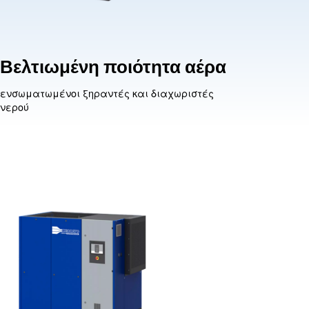
ταση
Βελτιωμένη πο
ίησης
ενσωματωμένοι ξηραντές
νερού