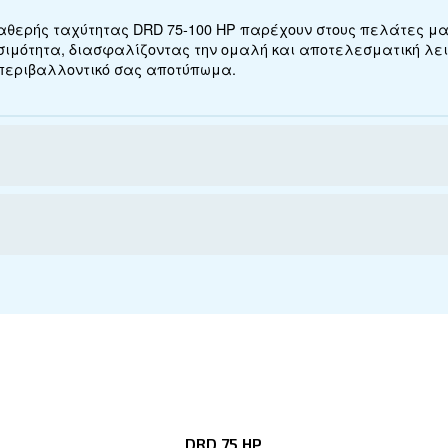
ο DRD 75 - 100 HP IVR P
για το προϊόν παρακάτω. Διαβάστε για τις τεχνι
τα πλεονεκτήματα και πώς μπορείτε να επωφεληθε
γραφές
ή