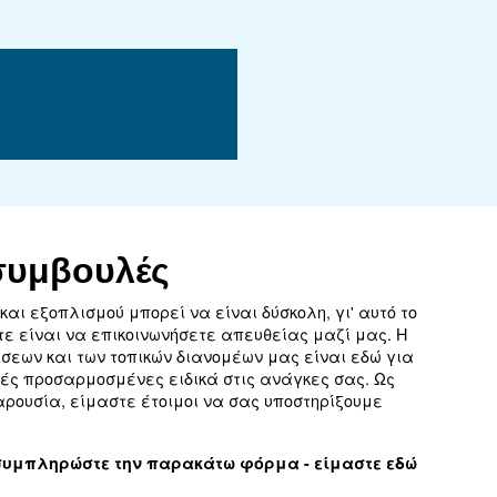
χεία
DRD 75 HP
55 kW / 75 HP
7,5 - 13 bar
10.433 l/min
71 - 70 dB(A)
Βάση στήριξης