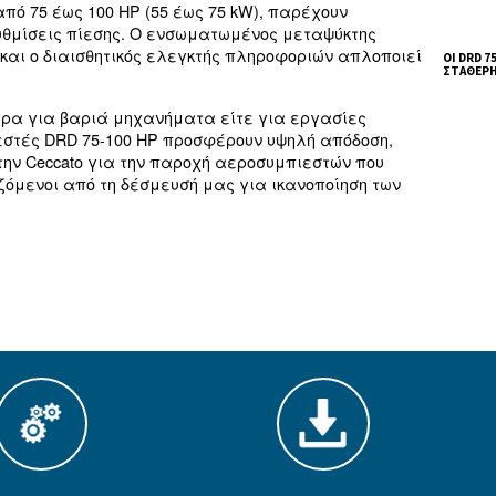
ε μεσαίου μεγέθους
ιπροσωπεύει την κορυφή των αξιόπιστων και απ
ρα.
υμαίνονται από 75 έως 100 HP (55 έως 75 kW), πα
διάφορες ρυθμίσεις πίεσης. Ο ενσωματωμένος μ
ιότητα αέρα και ο διαισθητικός ελεγκτής πληροφ
κή παροχή αέρα για βαριά μηχανήματα είτε για 
οι αεροσυμπιεστές DRD 75-100 HP προσφέρουν υψη
πιστευτείτε την Ceccato για την παροχή αεροσυμ
η, υποστηριζόμενοι από τη δέσμευσή μας για ικα