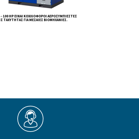
οτελεσματικών
ρέχουν
εταψύκτης
οριών απλοποιεί
ΟΙ DRD 75 - 100 HP ΕΊΝΑΙ ΚΟΧΛΙΟΦΌΡΟΙ ΑΕ
ΣΤΑΘΕΡΉΣ ΤΑΧΎΤΗΤΑΣ ΓΙΑ ΜΕΣΑΊΕΣ ΒΙΟΜΗ
εργασίες
λή απόδοση,
πιεστών που
νοποίηση των