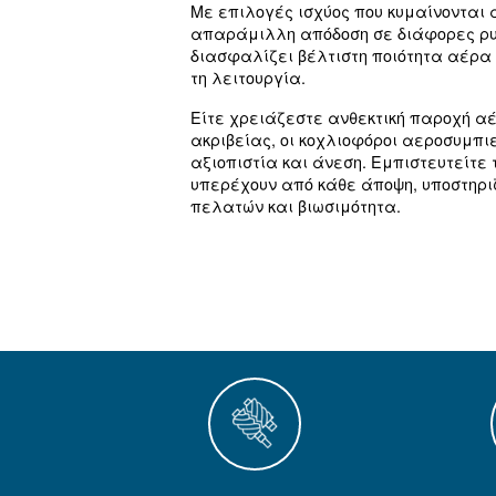
Για χρήση σ
βιομηχανίες
Το DRD 75 - 100 HP αντ
λύσεων πεπιεσμένου αέ
Με επιλογές ισχύος που κ
απαράμιλλη απόδοση σε 
διασφαλίζει βέλτιστη πο
τη λειτουργία.
Είτε χρειάζεστε ανθεκτι
ακριβείας, οι κοχλιοφόρ
αξιοπιστία και άνεση. Εμ
υπερέχουν από κάθε άποψ