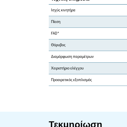
Οι κοχλιοφόροι αεροσυ
εγκατάσταση και προηγ
ελαχιστοποιώντας παρ
Εφαρμογή
Τα Οφέλη Σας