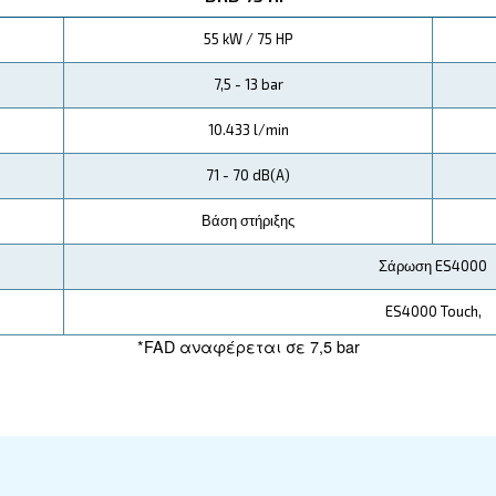
μπιεστές σταθερής ταχύτητας DRD 75-100 HP παρ
μένη συνδεσιμότητα, διασφαλίζοντας την ομαλή
άλληλα το περιβαλλοντικό σας αποτύπωμα.