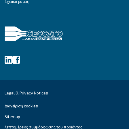
MAVD V 721 - 1221
Explore the MAVD V 721 - 1221 compressor for su
performance and efficiency. Reliable, eco-friendly
perfect for diverse industrial needs.
Explore the range