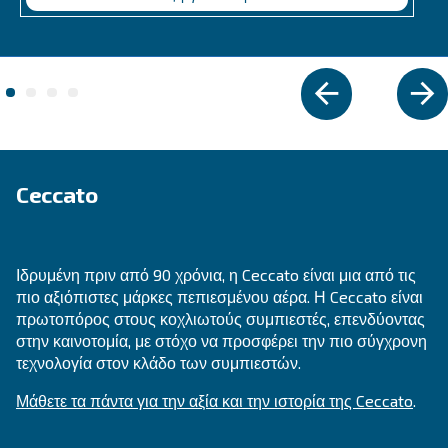
VARIABLE SPEED
MAVD V 301 – 491
Experience unmatched efficiency with Mauguière