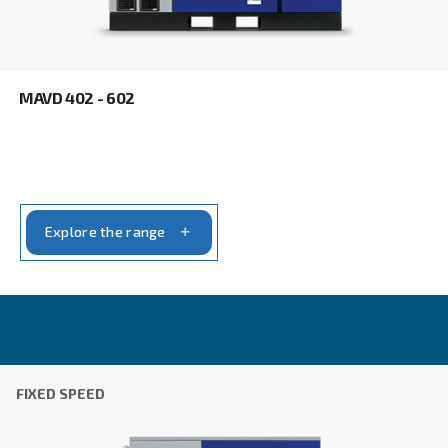
Εταιρεία
*
Πόλη
*
Ταχυδρομικός κώδικας
*
Χώρα
*
Email
*
Το αίτημα σας
*