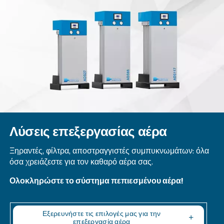
MAVD 421 - 621
Experience reliability with Mauguière MAVD 421 – 
speed compressors. Designed for efficiency, they'
trusted choice for diverse industries.
Explore the range