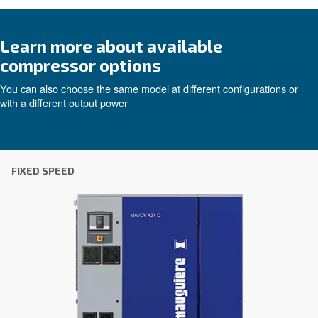
Εξατομικευμένες συμβουλές
Η επιλογή του σωστού αεροσυμπιεστή και εξοπλι
να είναι δύσκολη, γι' αυτό το καλύτερο βήμα που
κάνετε είναι να επικοινωνήσετε απευθείας μαζί 
ομάδα των έμπειρων μηχανικών πωλήσεων και τω
διανομέων μας είναι εδώ για να παρέχουν εξειδ
συμβουλές προσαρμοσμένες ειδικά στις ανάγκες
παγκόσμια μάρκα με ισχυρή τοπική παρουσία, ε
έτοιμοι να σας υποστηρίξουμε όπου κι αν βρίσκεσ
Επικοινωνήστε μαζί μας σήμερα ή συμπληρώσ
παρακάτω φόρμα - είμαστε εδώ για να σας βο
Όνομα
*
Επώνυμο
*