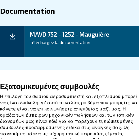
maximizing ROI.
Application
Your Benefits
Technical data