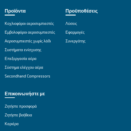
301 – 491 compressors. Designed for optimum ind
performance. Save more with every breath
Explore the range
VARIABLE SPEED