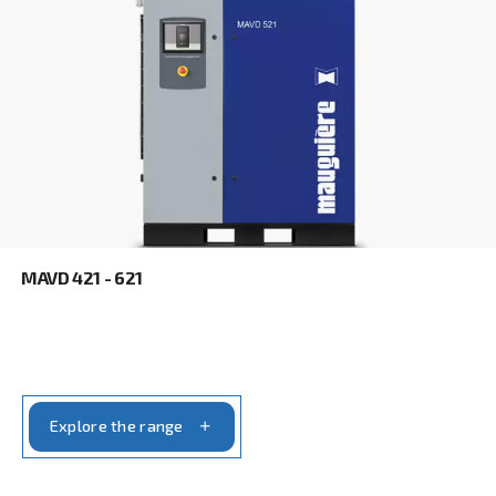
Με την υποβολή αυτού του αιτήματος, η Ceccato θ
επικοινωνεί μαζί σας μέσω των πληροφοριών πο
συλλέγονται. Περισσότερες πληροφορίες θα βρεί
Πολιτική απορρήτου μας.
Διάβασα και αποδέχτηκα την πολιτική απορρήτου
Anti-Robot Επαλήθευση
Κάντε κλικ για να ξεκινήσει η επαλήθευση
Friendly
Captcha ⇗