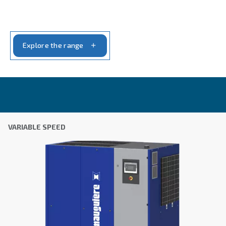
MAVD 402 - 602
Mauguière MAVD 402 – 602 HP Compressors: Adv
efficient, & reliable compressed air technology. H
power of a trusted global brand.
Explore the range