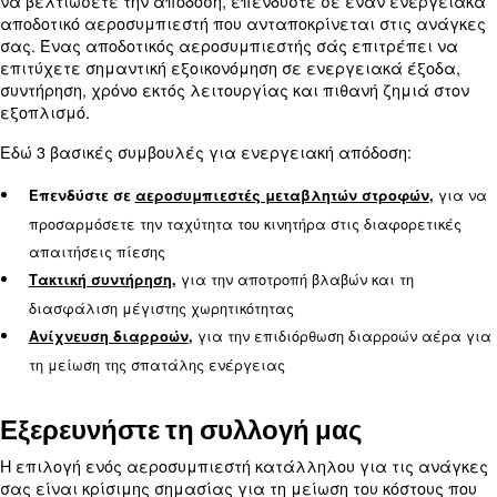
και επισκευές
Συνολικό κόστος ιδιοκτησίας (TCO
Το συνολικό κόστος ιδιοκτησίας (TCO) είναι ένας 
παράγοντας που πρέπει να λαμβάνεται υπόψη κ
αγορά ενός αεροσυμπιεστή. Η αρχική επένδυση
αντιπροσωπεύει μόνο ένα μικρό μέρος των συνολ
Για τους βιομηχανικούς αεροσυμπιεστές, περίπου
συνολικού κόστους ιδιοκτησίας αποδίδεται στα έξ
ενέργειας, διαιρούμενο ως εξής:
12%
Τιμή αγοράς:
: 76%
Δαπάνες ενέργειας
: 12%
Κόστος συντήρησης