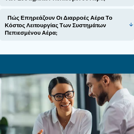
Ενός Αεροσυμπιεστή;
Ποιο Είναι Το Κόστος Συντήρησης Π
Σχετίζεται Με Τους Αεροσυμπιεστές;
Το κόστος συντήρησης των αεροσυμπιεστών μπ
αντιστοιχεί έως και στο 12% του συνολικού κόστ
ειδικά για μηχανήματα που λειτουργούν υπό α
συνθήκες ή κύκλους λειτουργίας 24 ωρών.
Ποια Είναι Τα Κρυφά Έξοδα Που Πρέ
Λαμβάνονται Υπόψη Κατά Την Αγορά