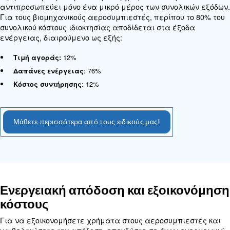
και τις τοπικές τιμές
: Η επένδυση σε
ενεργειακά
Ενεργειακή απόδοση
μοντέλα
μπορεί να μειώσει το μακροπρόθεσμο κό
Κρυφό κόστος
Κατά την αξιολόγηση του συνολικού κόστους ιδιοκ
αεροσυμπιεστή, είναι σημαντικό να λαμβάνοντα
κρυφά έξοδα όπως:
: Τακτική συντήρηση και αντικ
Συνεχής συντήρηση
εξαρτημάτων
ενέργειας: Η συνεχής λειτο
Δαπάνες ηλεκτρικής
να οδηγήσει σε υψηλούς λογαριασμούς ενέργειας
: Απροσδόκη
Κόστος επισκευής ή αντικατάστασης