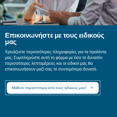
Αεροσυμπιεστή;
Πώς Μπορεί Να Μειωθεί Το Κόστος
Ενέργειας Κατά Τη Λειτουργία Ενός
Αεροσυμπιεστή;
Πώς Υπολογίζεται Το Λειτουργικό Κ
Ενός Αεροσυμπιεστή;
Γιατί Είναι Ακριβή Η Παραγωγή
Πεπιεσμένου Αέρα;