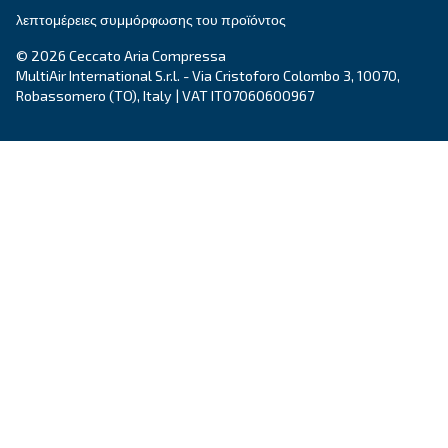
Εξατομικευμένες συμβουλές
Έχετε κι άλλες ερωτήσεις; Ο ειδικός μας είναι έ
σας βοηθήσει να καταλάβετε τα πάντα και να σ
καθοδηγήσει στην καλύτερη λύση.
Γράψτε σε έναν ειδικό σήμερα - Λάβετε τις απ
που χρειάζεστε.
Όνομα
*
Επώνυμο
*
Εταιρεία
*
Πόλη
*