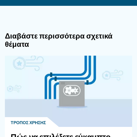
Ποιοι Παράγοντες Συμβάλλουν Στο 
Κόστος Των Συστημάτων Πεπιεσμένο
Πώς Μπορούν Οι Επιχειρήσεις Να
Μειώσουν Τα Έξοδα Που Σχετίζονται 
Συστήματα Πεπιεσμένου Αέρα;
Γιατί Είναι Σημαντικό Να Εστιάζετε Σ
Ενεργειακή Απόδοση Κατά Την Αξιο
Των Συστημάτων Πεπιεσμένου Αέρα;
Πώς Επηρεάζουν Οι Διαρροές Αέρα 
Κόστος Λειτουργίας Των Συστημάτων