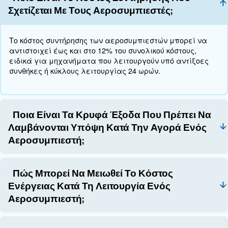
εξοπλισμό.
Εδώ 3 βασικές συμβουλές για ενεργειακή απόδοσ
Επενδύστε σε
αεροσυμπιεστές μεταβλητών στρ
προσαρμόσετε την ταχύτητα του κινητήρα στις δια
απαιτήσεις πίεσης
για την αποτροπή βλαβών και
Τακτική συντήρηση
,
διασφάλιση μέγιστης χωρητικότητας
για την επιδιόρθωση διαρρ
Ανίχνευση διαρροών
,
τη μείωση της σπατάλης ενέργειας
Εξερευνήστε τη συλλογή μας
Η επιλογή ενός αεροσυμπιεστή κατάλληλου για 
σας είναι κρίσιμης σημασίας για τη μείωση του κ