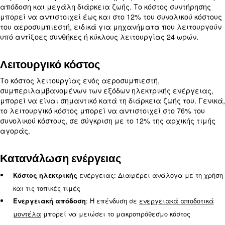
Περιστροφικοί κοχλιοφόροι αεροσυμπιεστές:
την ομαλή λειτουργία τους, αυτοί οι αεροσυμπιεσ
ιδανικοί για εφαρμογές όπως η βαφή με ψεκασμό
Σχεδιασμένοι για
Αεροσυμπιεστές χωρίς λάδι:
διατηρούν την καθαρότητα του αέρα, αυτοί οι
αεροσυμπιεστές είναι συχνά πιο ακριβοί, καθώς 
χρειάζονται λιπαντικά.
Φορητοί και φιλικο
Ηλεκτρικοί αεροσυμπιεστές:
χρήστη, αυτοί οι αεροσυμπιεστές είναι κατάλληλ
εργασία στο εργοτάξιο.
Κόστος συντήρησης
Η συντήρηση
είναι μια κρίσιμη πτυχή της κατοχής
αεροσυμπιεστή. Η τακτική συντήρηση διασφαλίζει