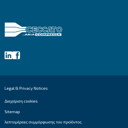
Εμβολοφόροι αεροσυμπιεστές
Εφαρμογές
Αεροσυμπιεστές χωρίς λάδι
Συνεργάτης
Συστήματα ενίσχυσης
Επεξεργασία αέρα
Σύστημα ελέγχου αέρα
Secondhand Compressors
Επικοινωνήστε με
Ζητήστε προσφορά
Ζητήστε βοήθεια
Καριέρα
Σχετικά με μας