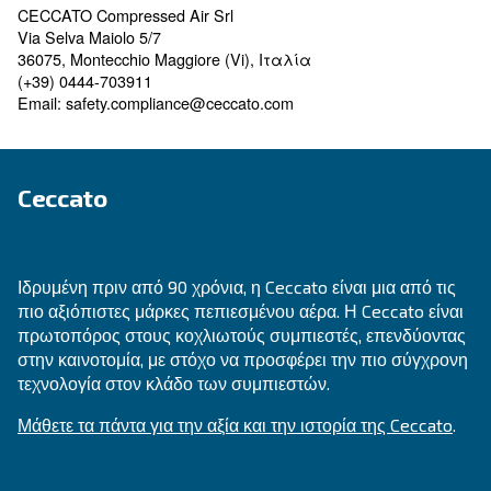
Εδώ θα βρείτε τις σχετικές λεπτομέρειες συ
που αφορούν το προϊόν σας. Το υπεύθυνο πρόσω
οικονομικός φορέας με έδρα την ΕΕ που είναι 
για τις υποχρεώσεις συμμόρφωσης του προϊόντ
Υπεύθυνος εντός της Ευρωπαϊκής Ένωσης, ως
κατασκευαστής (για προϊόντα που παράγονται 
εισαγωγέας (για προϊόντα που εισάγονται απ
εκτός ΕΕ).
CECCATO Compressed Air Srl
Via Selva Maiolo 5/7
36075, Montecchio Maggiore (Vi), Ιταλία
(+39) 0444-703911
Email: safety.compliance@ceccato.com