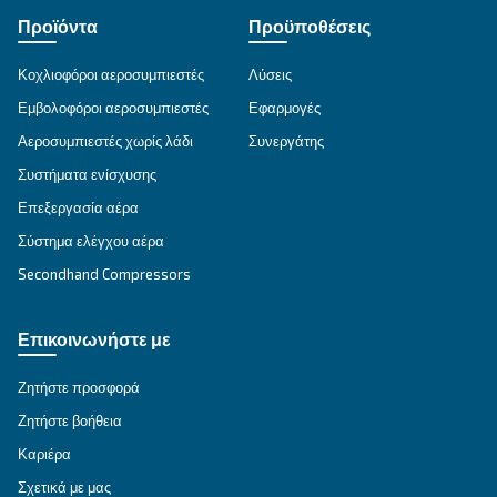
Ceccato
Ιδρυμένη πριν από 90 χρόνια, η Ceccato είναι μι
πιο αξιόπιστες μάρκες πεπιεσμένου αέρα. Η Cecc
πρωτοπόρος στους κοχλιωτούς συμπιεστές, επ
στην καινοτομία, με στόχο να προσφέρει την πι
τεχνολογία στον κλάδο των συμπιεστών.
Μάθετε τα πάντα για την αξία και την ιστορία της
Προϊόντα
Προϋποθέσεις
Κοχλιοφόροι αεροσυμπιεστές
Λύσεις