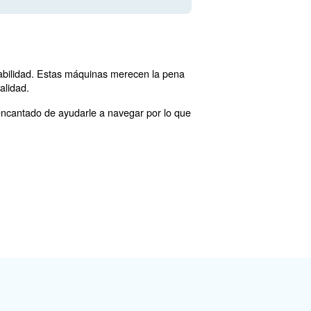
os servicios de mantenimiento necesarios
plazo. La calidad 
 garantizan una fiabilidad a largo
iento. Además, los modelos de última generación están e
izar el consumo de energía.
un
o con un indicador de nivel d
purgador temporizado
n pérdida de aire.