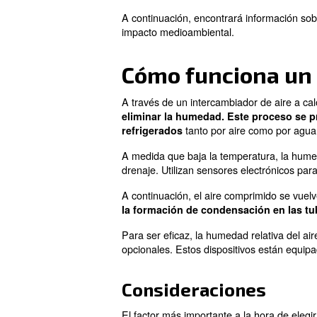
compresores de aire vienen c
secador frigorífico.
Además de lo mencionado ante
ISO 8573-1, deberá mantener
Un refrigerante o «secador fr
alcanzar un PDP de alrededor
más adecuado. Lea nuestro a
A continuación, encontrará 
impacto medioambiental.
Cómo funcion
A través de un intercambiador
eliminar la humedad. Este 