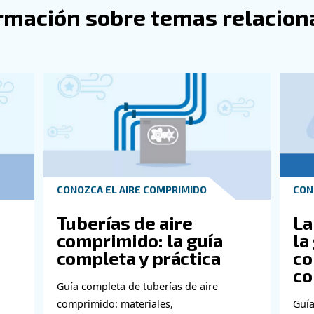
 secador frigorífico ade
e secador frigorífico que elija, se beneficiará de una in
 configuración de su compresor de aire, a la vez que cum
orar las ofertas de Ceccato, ponte en contacto con noso
eseando escucharle!
stros expertos!