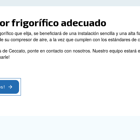
ncia
 CDX, fáciles de instalar, garantizan ahorros y reducen l
ríficos CDX cuentan con
funciones que ahorran costes y
gos intervalos de servicio y requiere muy poco mantenim
nte scroll y un condensador de microcanales para minim
os CDX de Ceccato Aria Compressa están equipados con 
 recoge el vapor en forma de agua y drena el sistema si
s Con El Medio Ambiente