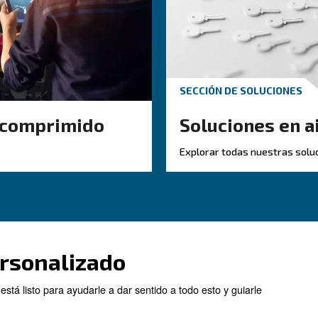
RIMIDO
CONOZCA EL AIRE COMPRI
re
Tuberías de air
o que
comprimido: la 
r
completa y prác
 del aire
Guía completa de tuberías 
, métodos de
comprimido: materiales,
ión del
dimensionamiento, disposi
resores de aire
mantenimiento para reducir
stemas limpios y
presión, controlar los cost
y mejorar la fiabilidad.