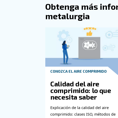
Elección del
Independientemente del tipo d
la inversión para proteger la
Si estás preparado para expl
está disponible. ¡Estamos d
¡Descubra más con nue