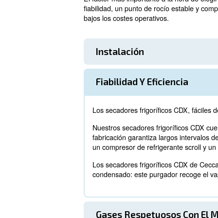
tanto por aire
refrigerados
A medida que baja la tempera
drenaje. Utilizan sensores el
A continuación, el aire compr
la formación de condensac
Para ser eficaz, la humedad 
opcionales. Estos dispositivo
Consideracion
El factor más importante a la
fiabilidad, un punto de rocío
bajos los costes operativos.