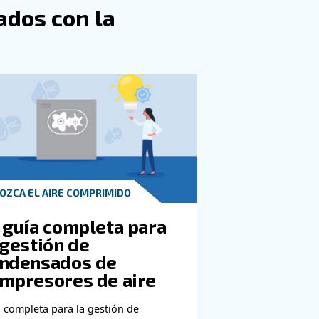
cuado
stalación sencilla y una alta fiabilidad. Estas máquinas m
plen con los estándares de calidad.
tros. Nuestro equipo estará encantado de ayudarle a nav