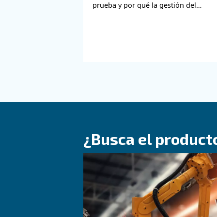
Obtenga más
metalurgia