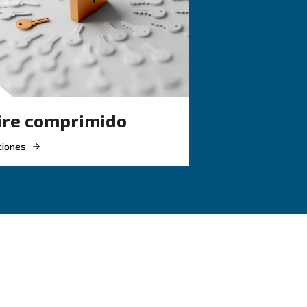
MIDO
CONOZCA EL AIRE COMPRIMID
e
La guía completa
guía
la gestión de
tica
condensados de
compresores de 
de aire
Guía completa para la gestión
ción y
condensados de compresores:
 la caída de
riesgos, drenajes y tratamient
es energéticos
evitar la corrosión, el tiempo 
inactividad y las multas.