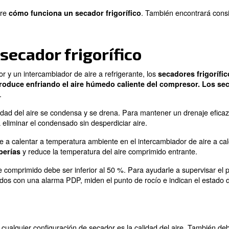
on sistemas de eliminación de humedad del refrigerador
riormente, normalmente tendrá que cumplir con los está
 el aire comprimido por debajo de un determinado punto
igorífico» es
el tipo más común de equipo utilizado p
 de 4 °C, lo que suele funcionar para la mayoría de las
rtículo sobre esa opción para obtener más información.
información sobre
cómo funciona un secador frigorífi
a un secador frigorífic
 de aire a calor y un intercambiador de aire a refrigeran
proceso se produce enfriando el aire húmedo calien