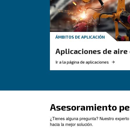
CONOZCA EL AIRE COMP
Calidad del ai
comprimido: l
necesita sabe
Explicación de la calidad
comprimido: clases ISO
prueba y por qué la gest
condensado de los comp
es clave para obtener si
fiables.