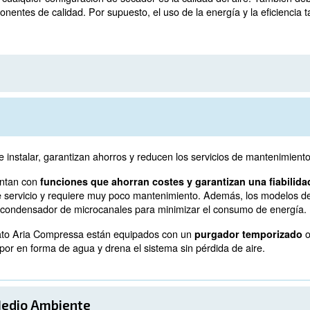
 como por agua.
tura, la humedad del aire se condensa y se drena. Para
ectrónicos para eliminar el condensado sin desperdiciar a
imido se vuelve a calentar a temperatura ambiente en el
y reduce la temperatura del aire co
ión en las tuberías
relativa del aire comprimido debe ser inferior al 50 %. 
s están equipados con una alarma PDP, miden el punto de 
es
 hora de elegir cualquier configuración de secador es la c
 estable y componentes de calidad. Por supuesto, el uso 