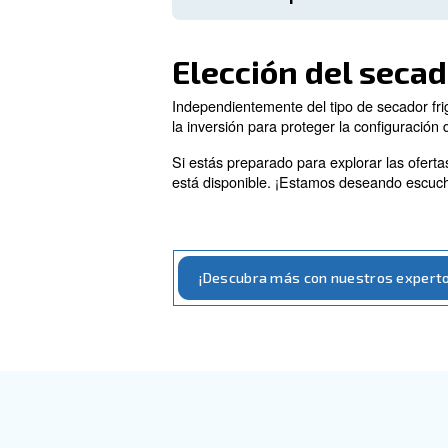
Instalación
Fiabilidad Y Eficie
Los secadores frigoríficos
Nuestros secadores frigo
fabricación garantiza lar
un compresor de refrigera
Los secadores frigorífic
condensado: este purgador
Gases Respetuoso