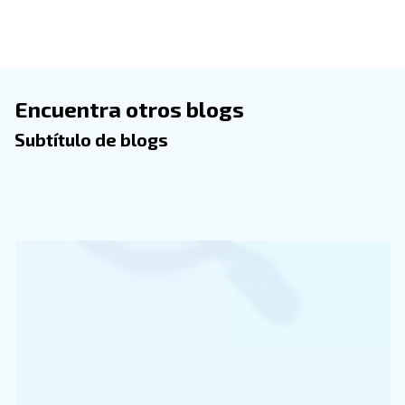
Estos fallos de funcionamiento requerirán un trabajo a
su compresor, lo que obligará al proceso de ruina de 
componentes internos y aumentará las posibles averí
Además, inevitablemente aumentarán el consumo de 
los costes en la factura de la electricidad.
Todos nuestros servic
para hacer funcionar 
compresores sin
problemas
Los buenos hábitos hacen que su compresor funcion
correctamente, evitando sorpresas no deseadas en su
eléctrica. La mejor opción es aplicar al mantenimiento
programado en el momento adecuado. Los diferentes