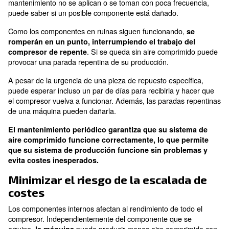
Ampliar el ciclo de vida de las máquinas;
Menores riesgos de
interrupción del sistema de p
Minimizar el riesgo de la escalada de costes.
Amplíe el ciclo de vida de las m
Los componentes internos pueden corroerse, oxidarse
romperse. Esto puede hacer que otros componentes 
menos o se sobrecarguen. El compresor puede funci
sobrecalentado, lo que provoca que otros component
dañen o se rompan.
Cuanto más funcione el compresor en estado da
. Esto provocará una necesidad prema
menos durará
cambiar toda la máquina. Aplicar al servicio de mante
obligatorio para evitar cambiar el compresor comple
pronto.