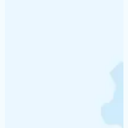
compresores y tecnologías pueden requerir acciones 
tomadas en diversos momentos del año.
Los compresores de Ceccato Aria Compressa están 
con controladores. Permiten monitorizar el estado de
en cualquier momento y lugar, y envían informes sob
mejorar el consumo de energía.
Confíe en el experto
Los técnicos reciben formación sobre cada tipo de co
Son capaces de reconocer posibles daños o fallos de
funcionamiento técnico antes de que se conviertan en
problema concreto y costoso. Pueden ayudarle con u
mantenimiento adecuado y tomar medidas concretas 
que su solución única cambie el compresor.