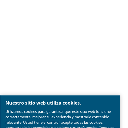
Compresores de pistón
Aplicaciones
Compresores exentos de aceite
Nuestros socios
Booster
Solución de tratamiento del aire
Gestión del aire
Contactos
Pida presupuesto
Pide ayuda
Carrera profesional
Sobre nosotros