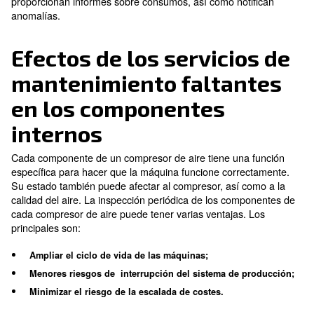
Los servicios de mantenimiento ayudan a comprobar 
rendimiento del compresor de aire.
Los requisitos d
, lo q
comprimido pueden cambiar con el tiempo
el compresor produzca más aire comprimido cuando 
necesario.
Esta negligencia aumenta los costes de
el derroche de aire comprimido.
Una inspección periódica es la clave para garanti
Evita la pérdida de aire c
consumo del compresor.
aumenta el consumo de energía. Le permitirá controla
de sus compresores y las necesidades de aire compr
sistema de producción.
Para garantizar el consumo de energía adecuado, s
instalar controladores específicos. Los ICONOS DE 
ideales para un único compresor, mientras que los si
ECOntrol6 están diseñados para controlar más compr
mismo tiempo. Entre todas las funciones, los controla