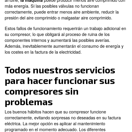
Menores riesgos de interrupción
sistema de producción
Cuando los servicios de mantenimiento no se aplican
correctamente, o no se aplican en absoluto,
el riesg
. Duran
averías repentinas es extremadamente alto
servicios de mantenimiento,
los técnicos pueden ve
inmediatamente si un componente interno está 
. Cuando los servic
en ruinas, y debe ser cambiado
mantenimiento no se aplican o se toman con poca fre
puede saber si un posible componente está dañado.
Como los componentes en ruinas siguen funcionando
romperán en un punto, interrumpiendo el trabajo
. Si se queda sin aire compr
compresor de repente
provocar una parada repentina de su producción.
A pesar de la urgencia de una pieza de repuesto espe
puede esperar incluso un par de días para recibirla y