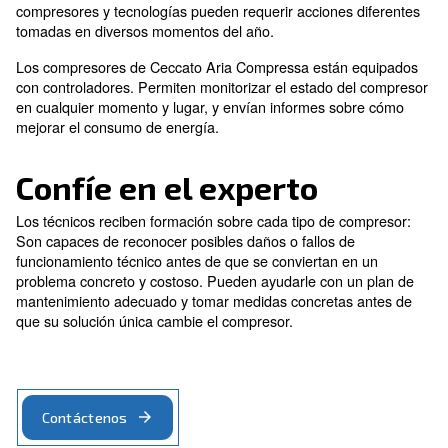
el compresor vuelva a funcionar. Además, las parada
de una máquina pueden dañarla.
El mantenimiento periódico garantiza que su sis
aire comprimido funcione correctamente, lo que 
que su sistema de producción funcione sin prob
evita costes inesperados.
Minimizar el riesgo de la escala
costes
Los componentes internos afectan al rendimiento de t
compresor. Independientemente del componente que
arruine,
puede producir menos aire comp
la máquina
más energía. Si las posibles válvulas no funcionan
correctamente, puede entrar menos aire ambiente, red
presión del aire comprimido o malgastar aire comprim