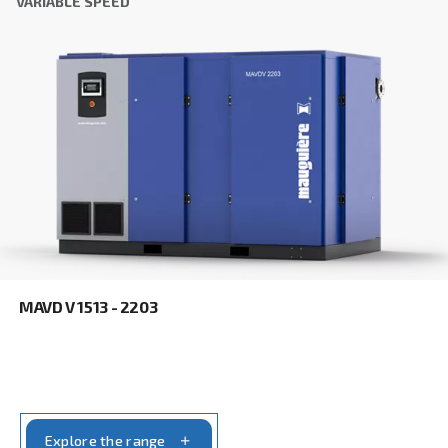
You can also choose the same model at different configu
with a different output power
FIXED SPEED