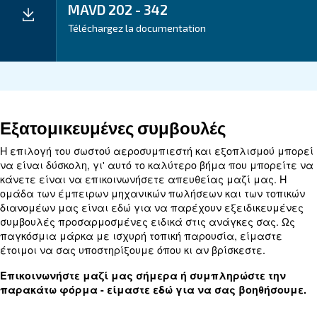
Application
Your Benefits
Technical data
Technical
MAVD
MAVD
MAVD
details
202
252
292