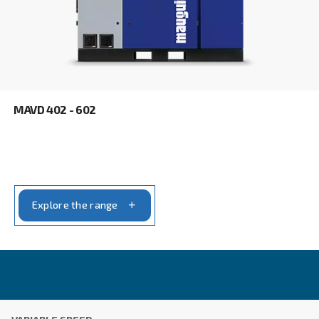
επικοινωνεί μαζί σας μέσω των πληροφοριών πο
συλλέγονται. Περισσότερες πληροφορίες θα βρεί
Πολιτική απορρήτου μας.
Διάβασα και αποδέχτηκα την πολιτική απορρήτου
Anti-Robot Επαλήθευση
Κάντε κλικ για να ξεκινήσει η επαλήθευση
Friendly
Captcha ⇗
Learn more about available
compressor options