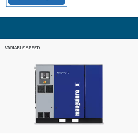
MAV 30 - 90
MAV 30 – 90 Compressors combine innovation wi
efficiency. Experience unmatched performance wi
latest range, perfect for diverse industrial needs.
Explore the range