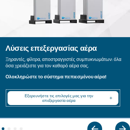
Mauguière MAVD 402 – 602 HP Compressors: Adv
efficient, & reliable compressed air technology. H
power of a trusted global brand.
Explore the range
VARIABLE SPEED