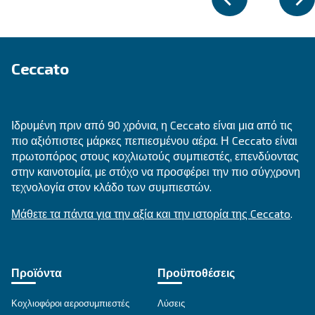
MAVD V 1513 - 2203
Engineered for efficiency, reliability and space sav
MAVD V 1513 – 2203 variable speed screw compre
the perfect fit for heavy industries.
Explore the range