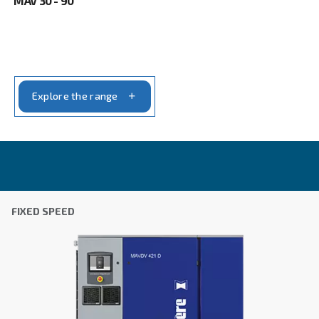
Ταχυδρομικός κώδικας
*
Χώρα
*
Email
*
Το αίτημα σας
*
Με την υποβολή αυτού του αιτήματος, η Ceccato θ