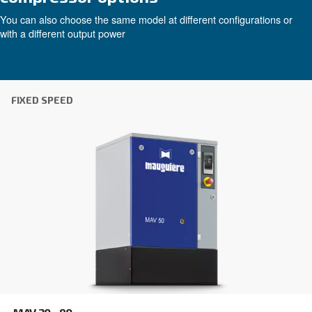
ομάδα των έμπειρων μηχανικών πωλήσεων και τω
διανομέων μας είναι εδώ για να παρέχουν εξειδ
συμβουλές προσαρμοσμένες ειδικά στις ανάγκες
παγκόσμια μάρκα με ισχυρή τοπική παρουσία, ε
έτοιμοι να σας υποστηρίξουμε όπου κι αν βρίσκεσ
Επικοινωνήστε μαζί μας σήμερα ή συμπληρώσ
παρακάτω φόρμα - είμαστε εδώ για να σας βο
Όνομα
*
Επώνυμο
*
Εταιρεία
*
Πόλη
*