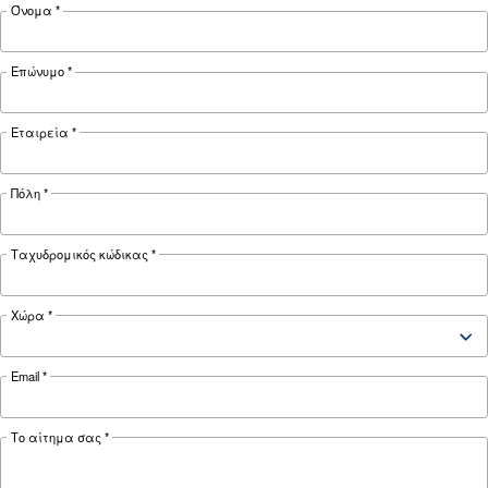
15 kW / 20
18,5 kW /
22 kW / 30
Motor power
CH
25 CH
CH
Pressure
7,5 - 13 bar
FAD*
55,3 l/s
64,3 l/s
Noise
67 dB(A)
68 dB(A)
69 dB(A)
Configuration
On Base
Controller
ES4000 Standard
*FAD refers to 7 bar