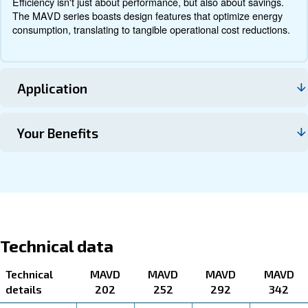
Επικοινωνήστε μαζί μας
About MAV D 202 - 342
Explore more about the product below. Read about techn
specification, maintenance, the savings you can gain, th