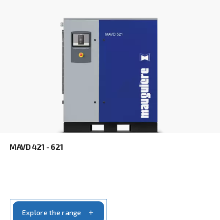
Learn more about available
compressor options
You can also choose the same model at different configu
with a different output power
VARIABLE SPEED