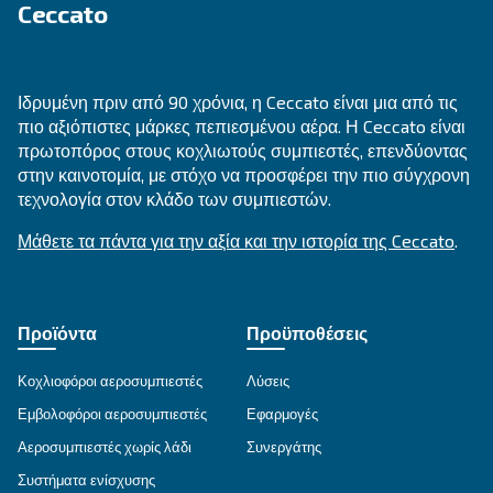
MAVD 421 - 621
Experience reliability with Mauguière MAVD 421 – 
speed compressors. Designed for efficiency, they'
trusted choice for diverse industries.
Explore the range