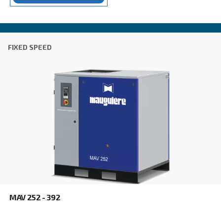
MAVD V 1513 - 2203
Engineered for efficiency, reliability and space sav
MAVD V 1513 – 2203 variable speed screw compre
the perfect fit for heavy industries.
Explore the range