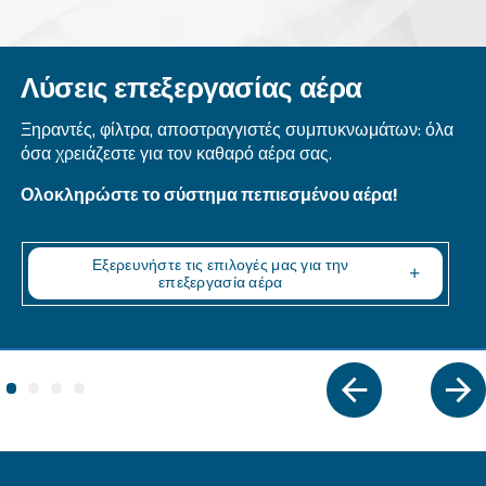
MAVD V 202 - 342
Experience unmatched efficiency with Mauguière
202-342. Adaptive, reliable & energy-saving comp
for diverse industries. Trust in technology.
Explore the range
FIXED SPEED