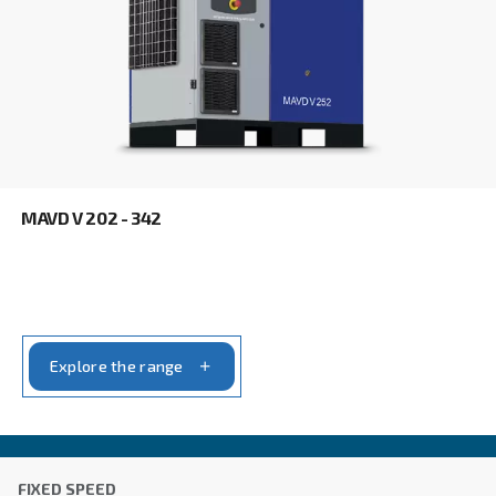
Με την υποβολή αυτού του αιτήματος, η Ceccato θ
επικοινωνεί μαζί σας μέσω των πληροφοριών πο
συλλέγονται. Περισσότερες πληροφορίες θα βρεί
Πολιτική απορρήτου μας.
Διάβασα και αποδέχτηκα την πολιτική απορρήτου
Anti-Robot Επαλήθευση
Κάντε κλικ για να ξεκινήσει η επαλήθευση
Friendly
Captcha ⇗