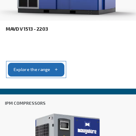
Επώνυμο
*
Εταιρεία
*
Πόλη
*
Ταχυδρομικός κώδικας
*
Χώρα
*
Email
*
Το αίτημα σας
*