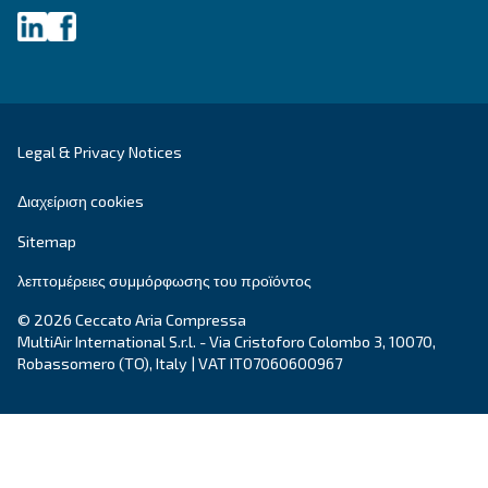
MAV 252 - 392
Mauguière's MAV 252 – 392: Robust piston compre
intensive use. Reliable, efficient & built on decade
expertise. Explore now!
Explore the range