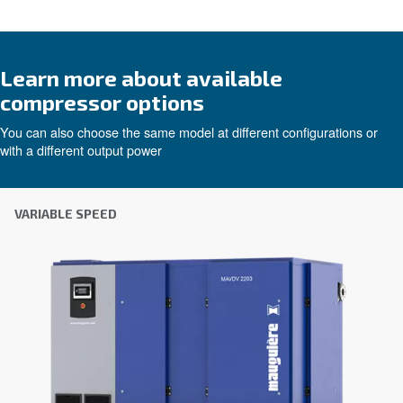
Εξατομικευμένες συμβουλές
Η επιλογή του σωστού αεροσυμπιεστή και εξοπλι
να είναι δύσκολη, γι' αυτό το καλύτερο βήμα που
κάνετε είναι να επικοινωνήσετε απευθείας μαζί 
ομάδα των έμπειρων μηχανικών πωλήσεων και τω
διανομέων μας είναι εδώ για να παρέχουν εξειδ
συμβουλές προσαρμοσμένες ειδικά στις ανάγκες
παγκόσμια μάρκα με ισχυρή τοπική παρουσία, ε
έτοιμοι να σας υποστηρίξουμε όπου κι αν βρίσκεσ
Επικοινωνήστε μαζί μας σήμερα ή συμπληρώσ
παρακάτω φόρμα - είμαστε εδώ για να σας βο
Όνομα
*