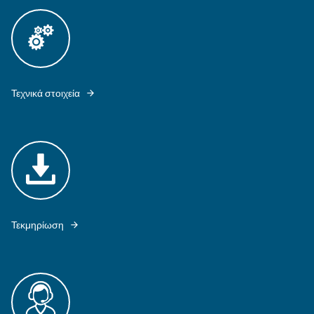
MAVD V 421 - 621 IS EQUIPPED WITH ES4000 SWIPE CONTROLLER