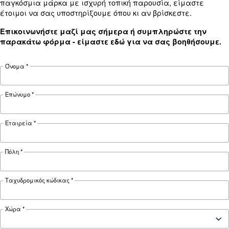
Technical
MAVDV 421
MAVDV 521
details
Motor power
40 ch / 30 kW
50 ch / 37 kW
Pressure
4 - 10 bar
FAD*
24 l/s
30 l/s
Noise
71.5 dB(A)
73 dB(A)
Configuration
On Base
Controller
ES4000 Swipe
Optional
ES4000 Touch
controller