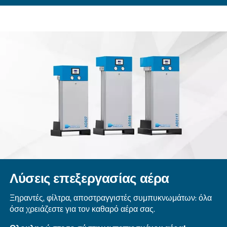
MAVD 421 - 621
Experience reliability with Mauguière MAVD 421 – 
speed compressors. Designed for efficiency, they'
trusted choice for diverse industries.
Explore the range