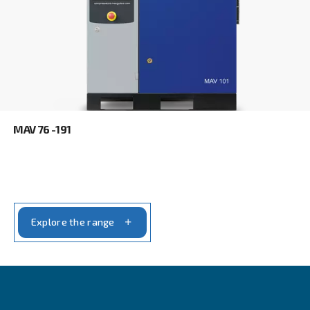
Όνομα
*
Επώνυμο
*
Εταιρεία
*
Πόλη
*
Ταχυδρομικός κώδικας
*
Χώρα
*
Email
*