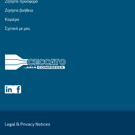
MAVD V 1513 - 2203
Engineered for efficiency, reliability and space sav
MAVD V 1513 – 2203 variable speed screw compre