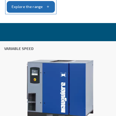
Anti-Robot Επαλήθευση
Κάντε κλικ για να ξεκινήσει η επαλήθευση
Friendly
Captcha ⇗
Learn more about available
compressor options
You can also choose the same model at different configu
with a different output power
FIXED SPEED