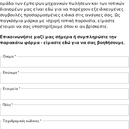
Technical data
Technical
MAV
MAV
MAV
MA
details
401
501
601
751
30 kW /
37 kW /
45 kW /
55 kW
Motor power
40 CH
50 CH
60 CH
75 C
Pressure
7,5 - 12,5 bar
FAD*
82 l/s
102 l/s
124 l/s
145 l
Noise*
70 dB(A)
71 dB(A)
72 dB(A)
Configuration
on Base