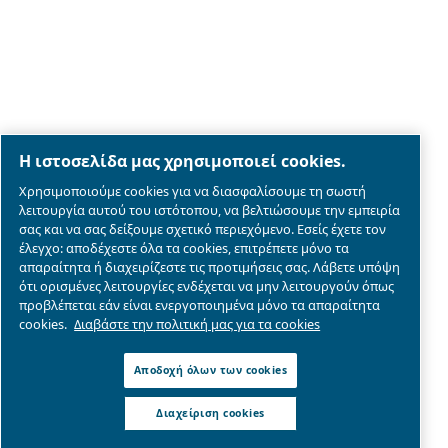
Legal & Privacy Notices
Διαχείριση cookies
Sitemap
λεπτομέρειες συμμόρφωσης του προϊόντος
© 2026 Ceccato Aria Compressa
MultiAir International S.r.l. - Via Cristoforo Colombo 3,
Robassomero (TO), Italy | VAT IT07060600967