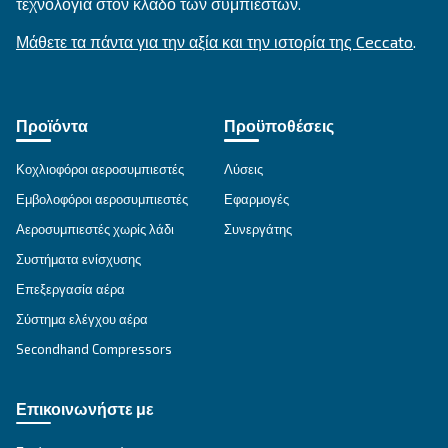
MAVD V 301 – 491
Experience unmatched efficiency with Mauguière
301 – 491 compressors. Designed for optimum ind
performance. Save more with every breath
Explore the range
VARIABLE SPEED