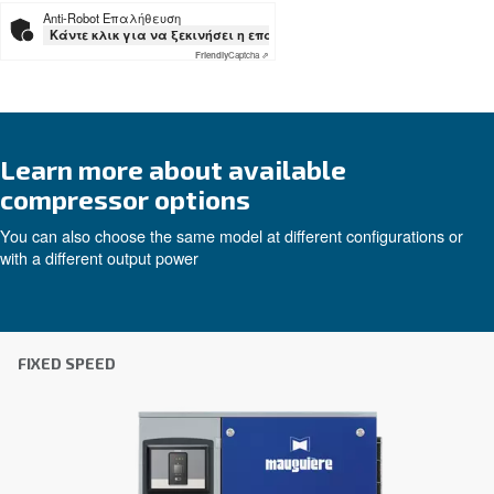
Εξατομικευμένες συμβουλές
Η επιλογή του σωστού αεροσυμπιεστή και εξοπλι
να είναι δύσκολη, γι' αυτό το καλύτερο βήμα που
κάνετε είναι να επικοινωνήσετε απευθείας μαζί 
ομάδα των έμπειρων μηχανικών πωλήσεων και τω
διανομέων μας είναι εδώ για να παρέχουν εξειδ
συμβουλές προσαρμοσμένες ειδικά στις ανάγκες
παγκόσμια μάρκα με ισχυρή τοπική παρουσία, ε
έτοιμοι να σας υποστηρίξουμε όπου κι αν βρίσκεσ
Επικοινωνήστε μαζί μας σήμερα ή συμπληρώσ
παρακάτω φόρμα - είμαστε εδώ για να σας βο