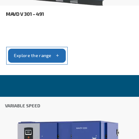
MAV 76 -191
Experience unparalleled efficiency with Mauguièr
76-191 Fixed Speed Screw Compressors. Technol
can trust for diverse industrial applications.