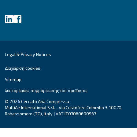
Ταχυδρομικός κώδικας
*
Χώρα
*
Email
*
Το αίτημα σας
*
Με την υποβολή αυτού του αιτήματος, η Ceccato θ