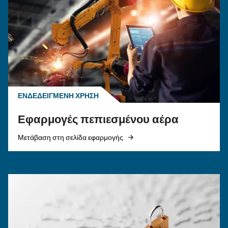
αεροσυμπιεστή: ποιον να
επιλέξετε;
Οδηγός ηλεκτρικού αεροσυμπιεστή: ανακαλύψ
πλεονεκτήματα, συγκρίνετε αεροσυμπιεστές ντ
και φυσικού αερίου και βελτιστοποιήστε τη
διαχείριση υγροποιημένων υδρατμών
αεροσυμπιεστών.