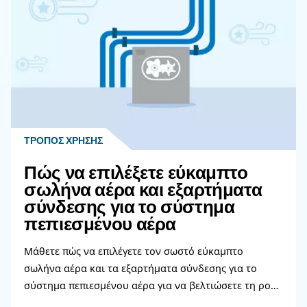
κεντρική θέση για να ελαχιστοποιήσετε το μήκ
σωλήνωσης μεταξύ του αεροσυμπιεστή και του 
απομακρυσμένου σταθμού εργασίας στην εγκ
Τα Μεγέθη Χώρου Εγκατάστασης
Αεροσυμπιεστή
Οι Συνθήκες Περιβάλλοντος Ενός Χ
Εγκατάστασης Αεροσυμπιεστή
Μάθετε περισσότερα από τους ειδικούς μας!