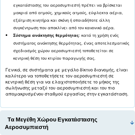
: περισσότεροι αεροσυμπιεστ
Επίπεδο θορύβου
λειτουργούν ταυτόχρονα μπορεί να είναι θορυβ
Πρέπει να λαμβάνονται υπόψη οι πιθανές διατ
να διασφαλιστεί ένας άνετος χώρος εργασίας.
ορισμένες περιπτώσεις, οι πιο αθόρυβοι αεροσ
μπορεί να είναι μια καλή προσφορά.
πίεσης: ο σωστός σχεδιασμός του χώρου
Πτώση
εγκατάστασης του αεροσυμπιεστή μειώνει την 
πίεσης ελαχιστοποιώντας τον αριθμό των βαλβί
συνδέσεων και των πιθανών εμποδίων. Οι πτώσε
μπορούν να προκαλέσουν δυσλειτουργίες, με 
υψηλό κόστος και σπατάλη ενέργειας.
: Για να διασφαλιστεί ο σ
Περιβάλλων χώρος
αερισμός και να διευκολυνθεί η τακτική συντήρη