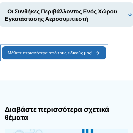
να υπάρχει επαρκής ελεύθερος χώρος γύρω από
αεροσυμπιεστή.
αέρα: Όταν ο καθαρός αέρας είναι
Ποιότητα
υποχρεωτικός για την επιχείρησή σας, ο χώρος
εγκατάστασης του αεροσυμπιεστή πρέπει να βρ
μακριά από ατμούς, χημικούς ατμούς, εύφλεκτα
εξάτμιση κινητήρα και σκόνη ή οποιαδήποτε άλλ
συγκέντρωση που αποκλίνει από τον κανονικό α
: κατά τη χρήσ
Σύστημα ανάκτησης θερμότητας
συστήματος ανάκτησης θερμότητας, ένας αποτε
σχεδιασμός χώρου αεροσυμπιεστή τοποθετείται
κεντρική θέση του κτιρίου παραγωγής σας.
Γενικά, σε συστήματα με μεγάλο δίκτυο διανομ
καλύτερο να τοποθετήσετε τον αεροσυμπιεστή