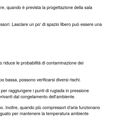
rdinaria, è necessario lasciare una buona quantità di spazio libe
e lontana da vapore, soluzioni chimiche, gas combustibili, scaric
ema di recupero del calore viene collocato in una posizione central
ssore in una posizione centrale per ridurre al minimo la l
to per consentire la possibilità di muoversi tra compress
ompressori e/o dei serbatoi di accumulo con l'ausilio di 
io deve garantire l’accesso alle attrezzature di sollevame
 utilizzare un carrello elevatore a forche.