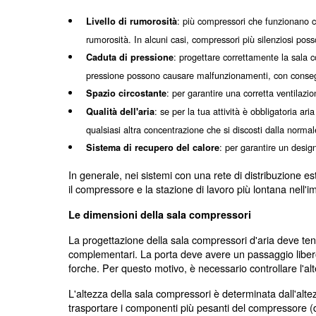
Quando si tratta di pianificare una sala c
aspetti, quali:
Dove collocare la sala compressori
La base della sala compressori
Le dimensioni della sala compressori
Le condizioni ambientali all'interno della
Dove collocare la sala compressori
Uno dei primi aspetti da considerare per 
energetico, ottime condizioni di lavoro e,
compressori d'aria. Gli aspetti principali 
: più compressori 
Livello di rumorosità
rumorosità. In alcuni casi, compressori più
: progettare corrett
Caduta di pressione