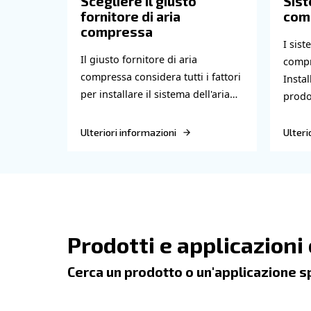
insieme, nella stanza viene soffiata una
accettabile all'interno di una sala compre
Contattaci
Trova altri blog
Leggi gli articoli correlati