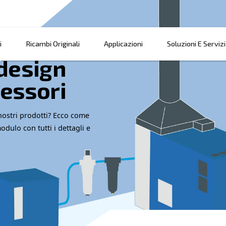
Prodotti
Ricambi Originali
Applicazi
 sul design
compressori
eventivo sui nostri prodotti? Ecco come
! Compila il modulo con tutti i dettagli e