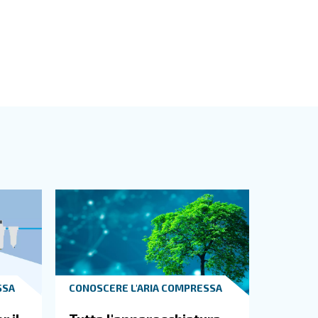
resso di raffreddamento. Inoltre, quando è prevista la pro
 si progetta la sala compressori. Lasciare un po' di spa
ndo sarà necessario.
emperatura. Un ambiente pulito riduce le probabilità di co
levate.
ratura è troppo alta o troppo bassa, possono verificarsi 
ventilazione può essere utile per raggiungere i punti di r
ompressore e altri problemi derivanti dal congelamento de
utte le macchine si arrestano. Inoltre, quando più compr