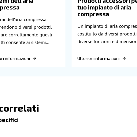
 grande quantità di aria calda. Pertanto, è fondamentale
ssori.