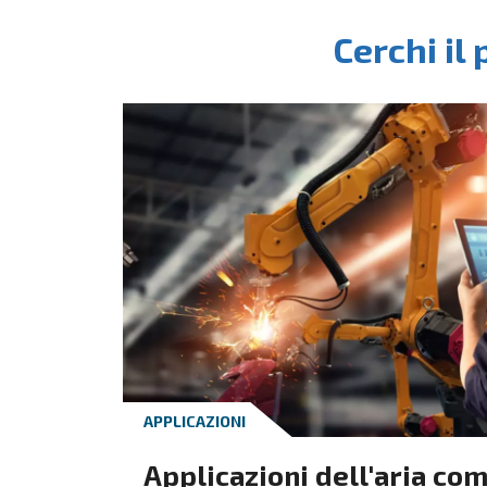
CONOSCERE L'ARIA COMPRESSA
Scegliere il giusto
fornitore di aria
compressa
Il giusto fornitore di aria
compressa considera tutti i fattori
per installare il sistema dell'aria
compressa appropriato,