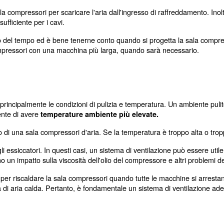
ti, con conseguenti costi elevati e sprechi di potenza.
rretta ventilazione e facilitare gli interventi di manutenzione o
è obbligatoria aria pura e pulita, la sala compressori deve esser
sti dalla normale aria.
rantire un design efficiente della sala compressori d'aria, il sist
istribuzione estesa, è consigliabile posizionare il compre
 lontana nell'impianto.
'aria deve tenere in considerazione tutto lo spazio adegua
saggio libero sufficiente a consentire il movimento dei c
ntrollare l'altezza delle porte.
ata dall'altezza del serbatoio dell'aria. Inoltre, l'edific
mpressore (di solito la trasmissione), e/o la possibilità di