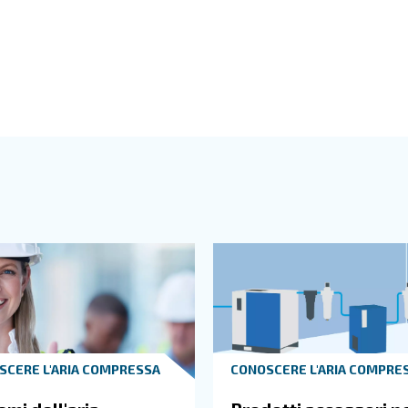
te sopra la sala compressori per scaricare l'aria dall'ing
anche spazio sufficiente per i cavi.
tare nel corso del tempo ed è bene tenerne conto quando
sostituire i compressori con una macchina più larga, qua
 compressori
sori riguarda principalmente le condizioni di pulizia e t
e. Inoltre, consente di avere
temperature ambiente più e
le all'interno di una sala compressori d'aria. Se la tempe
capacità degli essiccatori. In questi casi, un sistema di 
lto basse hanno un impatto sulla viscosità dell'olio del c
na soluzione per riscaldare la sala compressori quando t