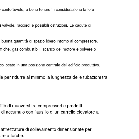
direttamente con l'esperto. In base a questa analisi, è be
go dove si troverà. Questa scelta è fondamentale per gara
 posizione è necessario anche durante la fase di progetta
 garantire un luogo di lavoro confortevole, è bene tenere in 
 diminuisce anche la quantità di valvole, raccordi e possibili ost