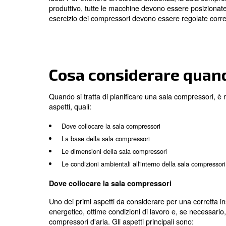
vantaggi che è possibile ottenere da una
Una soluzione rapida e completa;
Sala personalizzabile su misura per le tu
Installazione rapida e flessibile;
Elevata resistenza a condizioni atmosferi
Per installare correttamente una sala co
idea. Per ottenere un’elevata efficienza, 
produttivo, tutte le macchine devono esse
esercizio dei compressori devono essere 
Cosa considerare