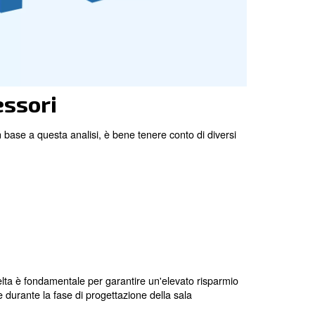
buona
impianto
 sala compressori