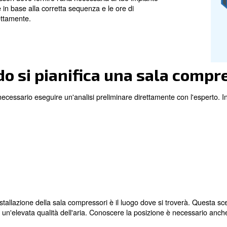
 sala compressori sono:
e esigenze;
che avverse;
mpressori d'aria, rivolgersi ad un esperto è sempre una 
la sala compressori deve fornire l’aria necessaria al tuo 
re posizionate in base alla corretta sequenza e le ore di
regolate correttamente.
 quando si pianifica una