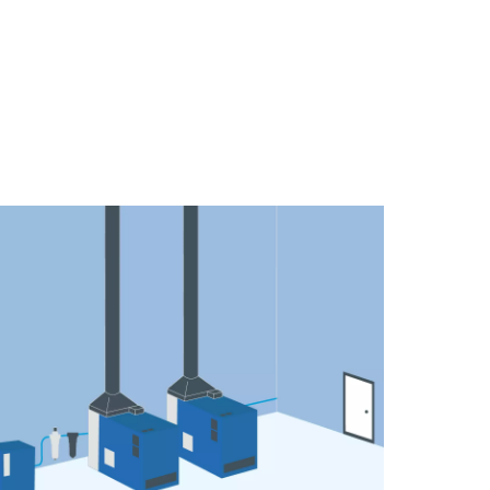
ene più
istema
sori. La
ipali