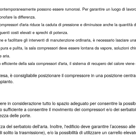
ompressori, è necessario eseguire un'analisi preliminare 
 sala compressori
una corretta installazione della sala compressori è il luo
 se necessario, un'elevata qualità dell'aria. Conoscere la
sono:
che funzionano contemporaneamente possono essere rumorosi. Per
 silenziosi possonofare la differenza.
amente la sala compressori d'aria riduce la caduta di pressione e