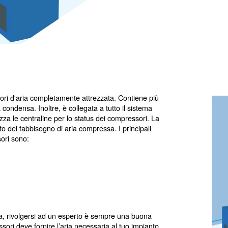
ala compressori d'aria completamente attrezzata. Conti
i, scarichi della condensa. Inoltre, è collegata a tutto il s
dell'aria e utilizza le centraline per lo status dei compres
pida all'aumento del fabbisogno di aria compressa. I princ