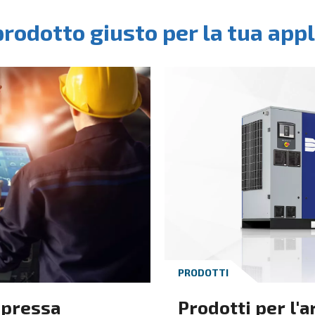
CONOSCERE L'ARIA COMPRESSA
C
Sistemi dell'aria
P
compressa
t
c
I sistemi dell'aria compressa
Un
comprendono diversi prodotti.
co
Installare correttamente questi
di
prodotti consente ai sistemi
co
dell'aria compressa di risparmiare