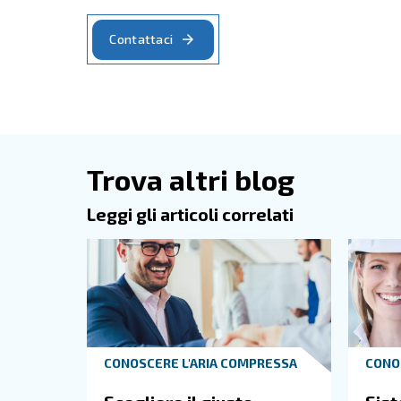
È necessario lasciare uno spazio sufficien
compressori d'aria, è necessario lasciare 
La richiesta di aria compressa può aumen
buona soluzione. In questo modo, potrai 
Le condizioni ambientali di una sala
L'ambiente all'interno di una sala compres
refrigeratori e delle altre apparecchiatur
La temperatura svolge un ruolo fondamenta
La temperatura ambiente elevata riduce la 
desiderati. D'altro canto, temperature mo
Creare un impianto terminco può essere u