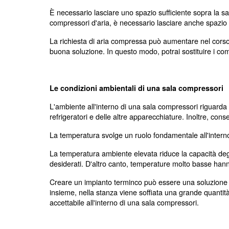
pressione possono causare malfunzionamen
: per garantire una co
Spazio circostante
: se per la tua attività 
Qualità dell'aria
qualsiasi altra concentrazione che si disco
: per ga
Sistema di recupero del calore
In generale, nei sistemi con una rete di d
il compressore e la stazione di lavoro più
Le dimensioni della sala compressori
La progettazione della sala compressori d
complementari. La porta deve avere un pas
forche. Per questo motivo, è necessario co
L'altezza della sala compressori è determin
trasportare i componenti più pesanti del co