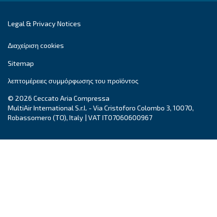
DRF 220 – 341 HP IVR PM
Βελτιώστε την απόδοση με τους αεροσυμπιεστές
DRF 220 - 341 HP PM, παρέχοντας εξοικονόμηση 
έως και 35%. Η αξιόπιστη πηγή ανώτερης ποιότη
πεπιεσμένου αέρα.
Explore the range