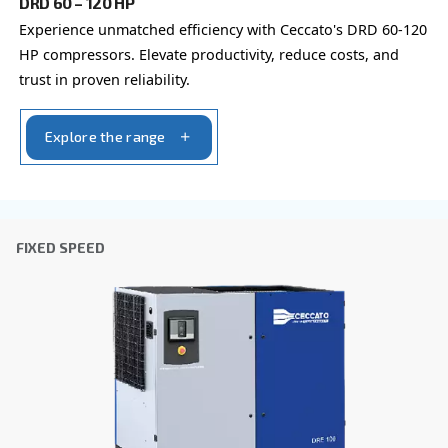
Επώνυμο
*
Εταιρεία
*
Πόλη
*
Ταχυδρομικός κώδικας
*
Χώρα
*
Email
*
Το αίτημα σας
*