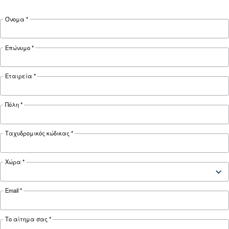
110 kW /
132 kW /
160 kW /
Motor power
150 HP
180 HP
220 HP
Pressure
7 - 13 bar
42,780
52,320
61,440
FAD*
l/min
l/min
l/min
Noise
78 dB(A)
80 dB(A)
*FAD refers to 8 bar