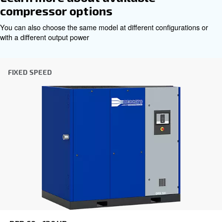
Εξατομικευμένες συμβουλές
Η επιλογή του σωστού αεροσυμπιεστή και εξοπλι
να είναι δύσκολη, γι' αυτό το καλύτερο βήμα που
κάνετε είναι να επικοινωνήσετε απευθείας μαζί 
ομάδα των έμπειρων μηχανικών πωλήσεων και τω
διανομέων μας είναι εδώ για να παρέχουν εξειδ
συμβουλές προσαρμοσμένες ειδικά στις ανάγκες
παγκόσμια μάρκα με ισχυρή τοπική παρουσία, ε
έτοιμοι να σας υποστηρίξουμε όπου κι αν βρίσκεσ
Επικοινωνήστε μαζί μας σήμερα ή συμπληρώσ
παρακάτω φόρμα - είμαστε εδώ για να σας βο
Όνομα
*