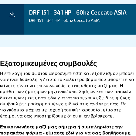
Application
Your Benefits
Technical data
Technical
DRF 151
DRF 181
DRF 221
details
HP
HP
HP