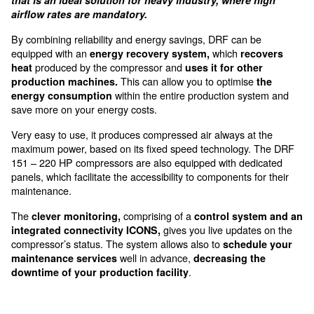
accessible from the front door
The DRF 151-341 HP are for m
big production systems
The DRF 151-341 HP is a complete range of air 
that is an ideal solution for heavy industry, wher
airflow rates are mandatory.
By combining reliability and energy savings, DRF can
equipped with an
which
energy recovery system,
re