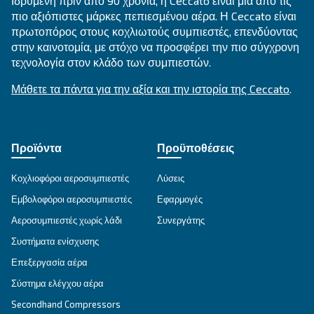
CSMV 60 – 180 HP PM
Ceccato CSMV 60-180 HP PM compressor: Unlock
savings of up to 35% with our powerful and reliab
compressed air solutions. Boost your productivity
Explore the range