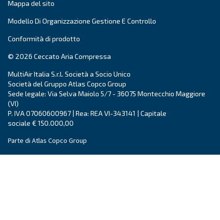
Cognome
*
Azienda
*
Città
CAP
*
Paese
*
E-mail
*