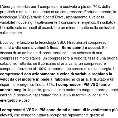
Compressori oil-free o ad iniez
olio
La decisione successiva riguarda se investire in un com
iniezione di olio o in un compressore oil-free. Nel primo ca
lubrificante viene utilizzato per facilitare la compressione 
Questa tecnologia consente agli utenti di ottenere
una p
. Inoltre, è più efficiente. Tuttavia, poiché quest
elevata
pressione introducono olio nel processo, l'aria è meno pu
, invece, producono aria compres
I compressori oil-free
superiore.