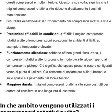
: i migliori compressori rotativ
Basso consumo energetico
utilizzano meno energia per produrre aria di qualità superio
conseguenza, possono ridurre notevolmente i costi di eserc
: I compressori rotativi a vi
Funzionamento conveniente
fornire un'alimentazione di aria continua in modo affidabile
progettati per fornire portate d'aria molto elevate.
: poiché hanno meno parti, la 
Facilità di manutenzione
questi compressori è molto inferiore. Questo, a sua volta, s
migliori compressori rotativi a vite riducono drasticamente i
manutenzione.
: il funzionamento dei compressori r
Sicurezza eccezionale
sicuro.
: I migliori 
Prestazioni affidabili in condizioni difficili
rotativi a vite offrono prestazioni eccezionali in ambienti diff