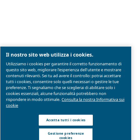
Note legali e informativa sulla privacy
Gestione preferenze cookies
Mappa del sito
Modello Di Organizzazione Gestione E Controllo
Conformità di prodotto
© 2026 Ceccato Aria Compressa
MultiAir Italia S.r.l. Società a Socio Unico
Società del Gruppo Atlas Copco Group
Sede legale: Via Selva Maiolo 5/7 - 36075 Montecchi
(VI)
P. IVA 07060600967 | Rea: REA VI-343141 | Capitale
sociale € 150.000,00