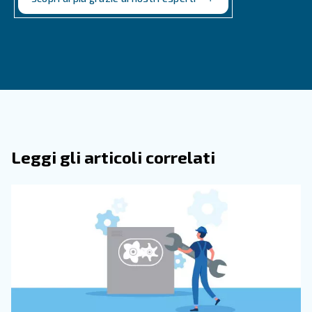
risparmio energetico che generano. Il rappresentante Ce
aiuterà a calcolare se un compressore VSD o IPM è la s
giusta per te. La loro simulazione basata sull'uso corrent
compressa mostrerà la rapidità con cui è possibile ottener
sull'investimento VSD o IPM.
Hai domande? Abbiamo delle ri
Non sei ancora sicuro di quali tecnologie dei compressori 
sono la soluzione giusta per te? Allora contatta Ceccato
per qualsiasi domanda tu possa
esperti ti assisteranno
Siamo lieti di aiutarti!