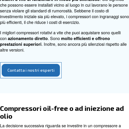
Con molti tipi diversi tra cui scegliere, tutto dipende da qu
compressori rotativi a vite utilizzato nella tua attività.
Diamo un'occhiata da vicino alle diverse tecnologie dei 
vite.
Tipo di azionamento
Innanzitutto, è necessario selezionare il tipo di azionam
desiderato nel compressore. È possibile scegliere tra
una
trasmissione a cinghia, una trasmissione ad
o
.
ingranaggi
una trasmissione diretta
I compressori rotativi a vite
con azionamento a cinghi
. Queste
robusti, facili da installare e da manutenere