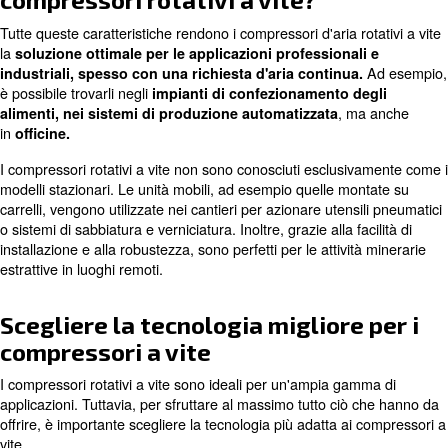
esempio a temperature elevate.
: sebbene offrano grandi flussi 
Funzionamento silenzioso
compressori rotativi a vite funzionano in modo più silenzios
compressori a pistone. Ciò significa che spesso possono es
vicino al punto di utilizzo. Ciò consente di risparmiare sull
sullo spazio sul pavimento nel locale tecnico.
: i migliori compressori rotativi a vite son
Maggiore durata
durare ed eccellere in una lunga vita di esercizio.
In che ambito vengono utilizzati
compressori rotativi a vite?
Tutte queste caratteristiche rendono i compressori d'aria r
la
soluzione ottimale per le applicazioni professiona
industriali, spesso con una richiesta d'aria continu