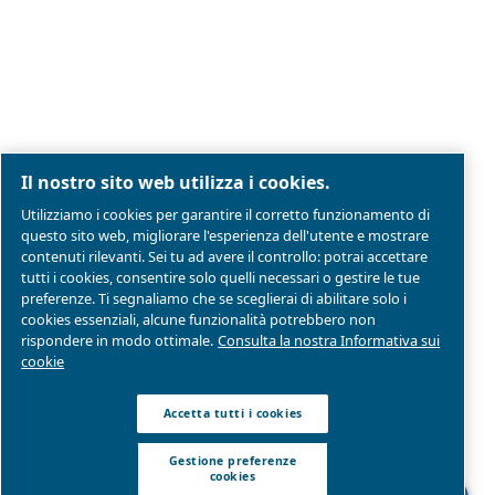
Note legali e informativa sulla privacy
Gestione preferenze cookies
Mappa del sito
Modello Di Organizzazione Gestione E Controllo
Conformità di prodotto
© 2026 Ceccato Aria Compressa
MultiAir Italia S.r.l. Società a Socio Unico
Società del Gruppo Atlas Copco Group
Sede legale: Via Selva Maiolo 5/7 - 36075 Montecchi
(VI)
P. IVA 07060600967 | Rea: REA VI-343141 | Capitale
sociale € 150.000,00