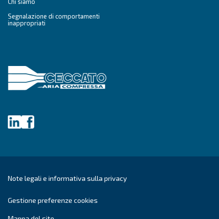
Ceccato Aria Compressa
Da oltre 90 anni, Ceccato è uno dei brand più aff
aria compressa. Pioniere nei
compressori a vi
Ceccato continua ad investire in
innovazione,
scopo di
offrire la tecnologia più
all'avanguard
settore dei compressori.
Vai ai valori e alla storia di Ceccato
.
Prodotti
Le tue esigenze