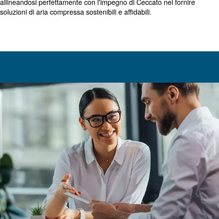
manutenzione regolare e specialistica del tuo siste
, garantendo il funzionamento ottima
dell'aria compressa
i componenti. Questo approccio proattivo riduce al minim
rischio di guasti, migliora l'efficienza energetica e allung
del compressore, garantendo una maggiore affidabilità e 
esercizio ridotti per la tua azienda.
La manutenzione programmata di Ceccato è un servizio
essenziale per l'efficienza dei tuoi sistemi di aria compre
Prevede ispezioni e interventi di manutenzione regolari d
nostri tecnici esperti, con utensili speciali e ricambi origina
Questo servizio è molto più di una semplice manutenzio
impegno a mantenere le operazioni ininterrotte ed ef
allineandosi perfettamente con l'impegno di Ceccato nel 
soluzioni di aria compressa sostenibili e affidabili.