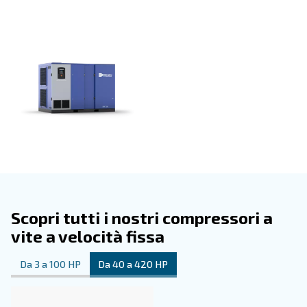
internamente, sfruttando l'esperienza, le conoscenze e
del settore per una soluzione affidabile e innovativa.
La partnership con i nostri distributori va oltre il prodotto 
assicura tutto il supporto necessario, la garanzia dei rica
la consulenza di esperti. Scegli l'alleato giusto per la tua
I nostri
possono essere pe
compressori a velocità fissa
con varie opzioni: si va dalle centraline di controllo, dal 
Econtrol6i per l'ottimizzazione della sala compressori, all
ICONS per il monitoraggio remoto dello stato del compre
recupero di energia e ai filtri ad alta efficienza.