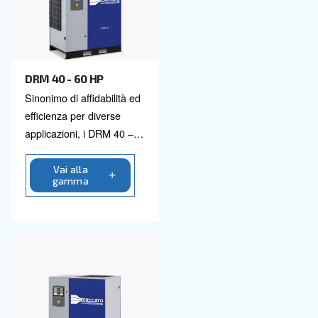
DRB 30 – 50 HP
Prova l'efficienza dei
compressori a vite DRB
30 - 50 HP di Ceccato.
Compatti, affidabili e facili
da manutenere,
Vai alla