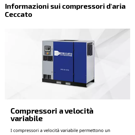
a velocità costante, supportando le tue operazioni senza
Benefici della velocità fissa
La tecnologia a veloci
Domande frequenti su velocità fissa
I compressori a vite a velocità fissa offrono diversi vantaggi, tra
: ideale per applicazioni in cui il fabbis
Prestazioni stabili
rimane costante durante tutto il giorno.
: meno componenti mobili e nes
Manutenzione semplice
modulazione della velocità semplificano la manutenzione.
: la struttura resistente suppor
Affidabile sotto pressione
funzionamento continuo in condizioni difficili.