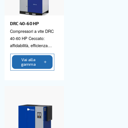
gamma
ottimizzano subito le tue
operazioni.
DRM 40 - 60 HP
Sinonimo di affidabilità ed
efficienza per diverse