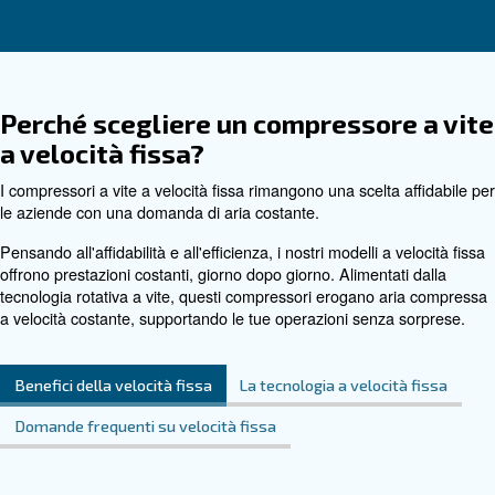
DRF 270 – 420 HP
Migliora le operazioni
industriali con i
compressori DRF 270 -
420 HP a velocità fissa.