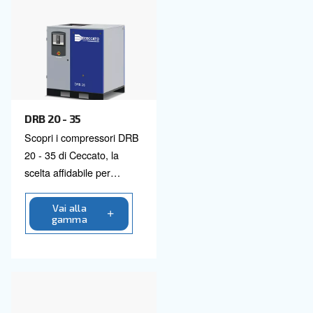
Scopri tutti i nostri compresso
vite a velocità fissa
Da 3 a 100 HP
Da 40 a 420 HP