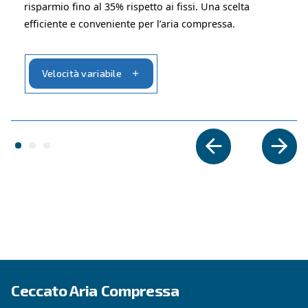
: funziona bene quando il 
Efficiente per carichi costanti
non fluttua significativamente.
: più conveniente all'inizio 
Investimento iniziale inferiore
alternative a velocità variabile.
Cerchi il prodotto giusto per l
applicazione?