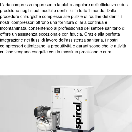
vitale importanza nelle strutture sanitarie. I nostri avanza
oil-free
sono meticolosamente progettati per garantire i p
standard di purezza, eliminando il rischio di contaminaz
priorità alla sicurezza dei pazienti.
Operazioni mediche e
odontoiatriche sicure
L'aria compressa rappresenta la pietra angolare dell'effi
precisione negli studi medici e dentistici in tutto il mondo
procedure chirurgiche complesse alle pulizie di routine dei
nostri compressori offrono una fornitura di aria continua 
incontaminata, consentendo ai professionisti del settore s
offrire un'assistenza eccezionale con fiducia. Grazie alla
integrazione nei flussi di lavoro dell'assistenza sanitaria, 
compressori ottimizzano la produttività e garantiscono che
critiche vengano eseguite con la massima precisione e c