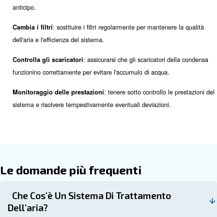
: le diverse applicazioni hanno requisiti di qua
Applicazione
diversi. Ad esempio, l'industria alimentare richiede aria 
pulita, mentre l'industria manifatturiera generale potrebbe a
meno rigorosi.
: il tipo di compressore utilizzato inf
Tipo di compressore
dell'attrezzatura per il trattamento dell'aria. Per garantire l
compatibilità, è bene consultare un esperto.
: il corretto dimensionamento dell
Dimensioni del sistema
aria compressa determina la capacità e il tipo di attrezzat
: anche se è essenziale investire in attrezzature di
Budget
importante considerare il tuo budget. Cerca soluzioni effici
vista energetico che offrano risparmi a lungo termine.