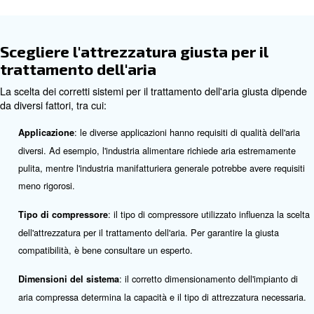
tipi di filtri, tra cui i filtri a coalescenza. Questi filtri rimuo
aerosol d'olio e le particelle fini.
Separatori acqua/olio
I separatori olio/acqua sono essenziali per rimuovere ol
dall'aria compressa. Funzionano separando l'olio e l'acq
consentendo il corretto smaltimento di entrambi. Questo
fondamentale per prevenire la contaminazione ambiental
conformità alle normative.
Scaricatori di condensa
Gli scaricatori di condensa rimuovono il vapore, in forma 
sistema dell'aria compressa. Essi sono necessari assie
separatori, filtri, essiccatori e serbatoi per evitare il sovr
essiccatori d'aria e danni alle attrezzature di utilizzo final