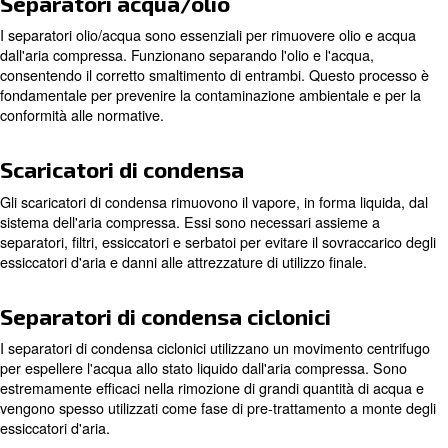
Essiccatore per compressori d'aria è fondamentale per 
l'umidità dall'aria compressa. Esistono tre
tipi principali 
aria
:
: questi essiccatori utilizzano
Essiccatori a refrigerazione
refrigerazione per raffreddare l'aria, causando la condensa
rimozione dell'umidità. Sono ideali per applicazioni generi
: questi essiccatori utilizzano
Essiccatori a adsorbimento
igroscopici per assorbire l'umidità dall'aria. Sono adatti per
che richiedono aria estremamente secca.
Filtri
I filtri vengono utilizzati per rimuovere dall'aria compress
solide, aerosol d'olio, idrocarburi, odori e vapori. Sono di