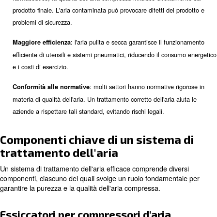
Perché il trattamento dell'aria
compressa è così importante?
Il trattamento dell'aria compressa è essenziale per divers
: impurità come acqua, olio e r
Dispositivi di protezione
causare danni significativi ai compressori d'aria e ad altre 
Trattando l'aria compressa è possibile evitare la corrosione,
rottura, prolungando così la durata dei macchinari.
: in settori quali quello 
Garantire la qualità dei prodotti
farmaceutico, la qualità dell'aria compressa influisce diret
prodotto finale. L'aria contaminata può provocare difetti de
problemi di sicurezza.
: l'aria pulita e secca garantisce il f
Maggiore efficienza