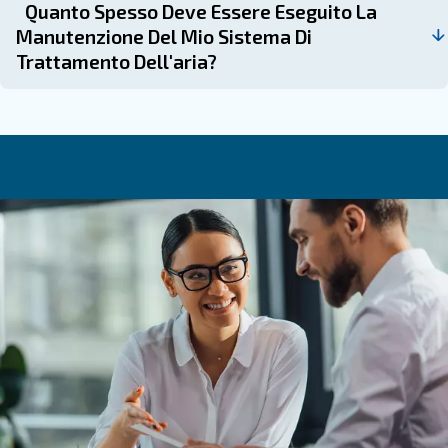
anticipo.
: sostituire i filtri regolarmente per mantener
Cambia i filtri
dell'aria e l'efficienza del sistema.
: assicurarsi che gli scaricatori 
Controlla gli scaricatori
funzionino correttamente per evitare l'accumulo di acqua.
: tenere sotto controllo le
Monitoraggio delle prestazioni
sistema e risolvere tempestivamente eventuali deviazioni.
Le domande più frequenti