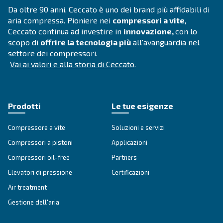
Utilizza il numero di tracciamento del caso per risponde
domande di follow-up e visualizzare lo stato del caso
Per accedere al sistema di segnalazione di comporta
inappropriati esterno, SpeakUp clicca qui:
Vai allo SpeakUp
Ceccato Aria Compressa
Da oltre 90 anni, Ceccato è uno dei brand più aff
aria compressa. Pioniere nei
compressori a vi
Ceccato continua ad investire in
innovazione,
scopo di
offrire la tecnologia più
all'avanguard