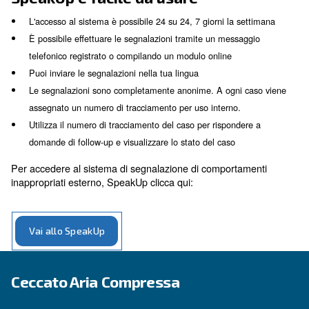
locali, tradotte automaticamente in inglese e poi inoltr
SpeakUp al SVP General Counsel e all'Head of Grou
Compliance
Le violazioni accertare sono soggette ad azioni discipli
inclusa la cessazione del rapporto di lavoro, e posso
segnalate alle autorità locali per eventuali azioni penal
SpeakUp è facile da usare
L'accesso al sistema è possibile 24 su 24, 7 giorni la s
È possibile effettuare le segnalazioni tramite un messa
telefonico registrato o compilando un modulo online
Puoi inviare le segnalazioni nella tua lingua
Le segnalazioni sono completamente anonime. A ogni 
assegnato un numero di tracciamento per uso interno.