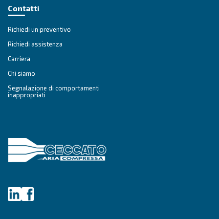
settore dei compressori.
Vai ai valori e alla storia di Ceccato
.
Prodotti
Le tue esigenze
Compressore a vite
Soluzioni e servizi
Compressori a pistoni
Applicazioni
Compressori oil-free
Partners
Elevatori di pressione
Certificazioni
Air treatment
Gestione dell'aria