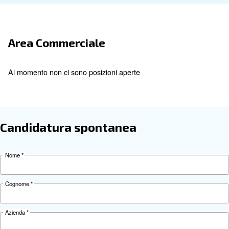
OPERATIONS
Progetti di
tirocinio
Progetti di tirocinio
Ceccato Aria Compressa
Go to the
role