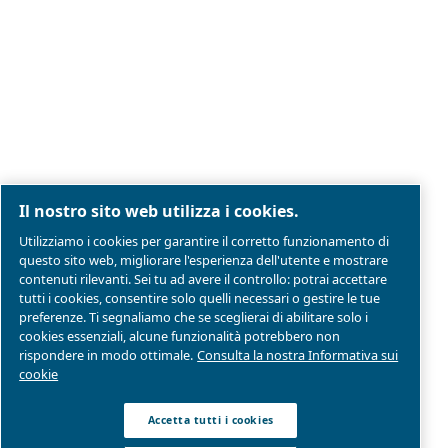
Note legali e informativa sulla privacy
Gestione preferenze cookies
Mappa del sito
Modello Di Organizzazione Gestione E Controllo
Conformità di prodotto
© 2026 Ceccato Aria Compressa
MultiAir Italia S.r.l. Società a Socio Unico
Società del Gruppo Atlas Copco Group
Sede legale: Via Selva Maiolo 5/7 - 36075 Montecchi
(VI)
P. IVA 07060600967 | Rea: REA VI-343141 | Capitale