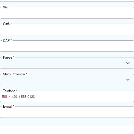
Area Commerciale
Al momento non ci sono posizioni aperte
Candidatura spontanea
Nome
*