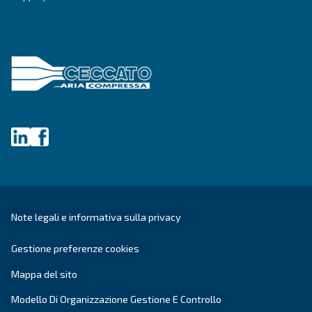
Ceccato Aria Compressa
Da oltre 90 anni, Ceccato è uno dei brand più aff
aria compressa. Pioniere nei
compressori a vi
Ceccato continua ad investire in
innovazione,
scopo di
offrire la tecnologia più
all'avanguard
settore dei compressori.
Vai ai valori e alla storia di Ceccato
.