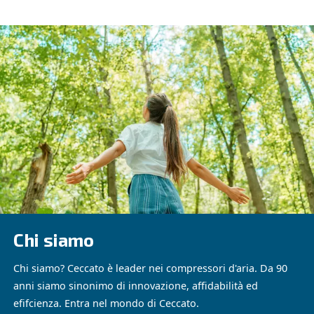
Cognome
*
Azienda
*
Via
*
Città
*
CAP
*
Paese
*
Stato/Provincia
*