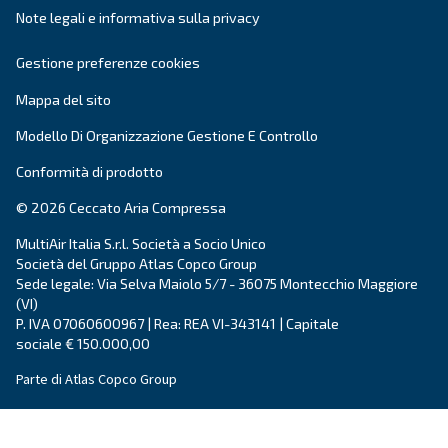
Ceccato continua ad investire in
innovazione,
scopo di
offrire la tecnologia più
all'avanguard
settore dei compressori.
Vai ai valori e alla storia di Ceccato
.
Prodotti
Le tue esigenze
Compressore a vite
Soluzioni e servizi
Compressori a pistoni
Applicazioni
Compressori oil-free
Partners
Elevatori di pressione
Certificazioni
Air treatment