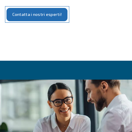
Il servizio di noleggio compressori di Ceccato fornisce
soluzione pratica e flessibile per le tue esigenze d
. Che tu abbia bisogno di un compressore
compressa
temporaneo per un progetto specifico o di una soluzi
lungo termine senza l'impegno di effettuare l'acquisto, 
nostro servizio di noleggio è la risposta giusta. Questa
opzione include una gamma di compressori, da quelli 
per esigenze significative di potenza, a modelli più sile
con livelli di decibel bassi, tutti supportati dalla manu
e dal supporto esperti di Ceccato.
Il noleggio di un compressore consente di
gestire in
efficiente le esigenze di aria compressa della pro
, con la flessibilità necessaria per adattarsi all
azienda
diverse esigenze del comparto produttivo.