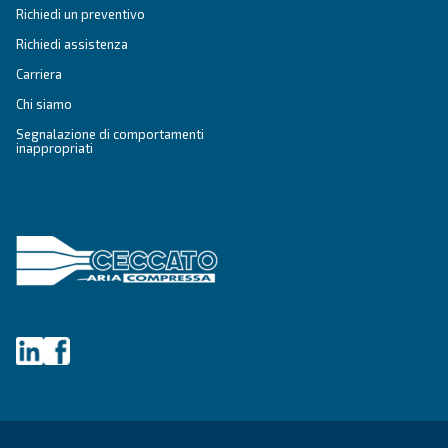
Vai alla guida alla scelta!
Ceccato Aria Compressa
Da oltre 90 anni, Ceccato è uno dei brand più aff
aria compressa. Pioniere nei
compressori a vi