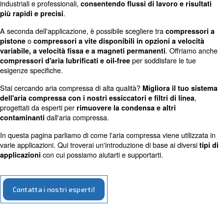
Applicazioni per l'aria compres
L'aria compressa è uno strumento versatile utilizzato in tu
industriali e professionali,
consentendo
flussi di lavoro
.
più rapidi e precisi
A seconda dell'applicazione, è possibile scegliere tra
co
o
pistone
compressori a vite
disponibili in opzioni a
. O
variabile, a velocità fissa e a magneti permanenti
per soddisfare
compressori d'aria lubrificati e oil-free
esigenze specifiche.
Stai cercando aria compressa di alta qualità?
Migliora i
dell'aria compressa con i nostri essiccatori e filtri di
progettati da esperti per
rimuovere la condensa e altri
dall'aria compressa.
contaminanti