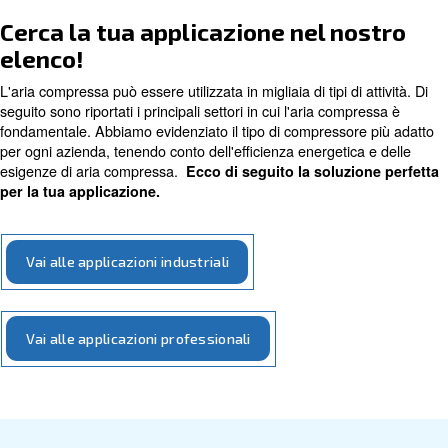
In questa pagina parliamo di come l'aria compressa viene 
varie applicazioni. Qui troverai un'introduzione di base ai
con cui possiamo aiutarti e supportarti.
applicazioni
Contatta i nostri esperti!
Cerca la tua applicazione nel n
elenco!
L'aria compressa può essere utilizzata in migliaia di tipi di
seguito sono riportati i principali settori in cui l'aria com
fondamentale. Abbiamo evidenziato il tipo di compressor
per ogni azienda, tenendo conto dell'efficienza energetic
esigenze di aria compressa.
Ecco di seguito la soluzi