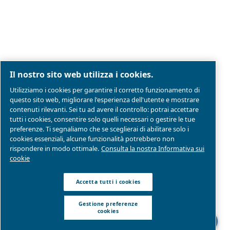
Gestione preferenze cookies
Mappa del sito
Modello Di Organizzazione Gestione E Controllo
Conformità di prodotto
© 2026 Ceccato Aria Compressa
MultiAir Italia S.r.l. Società a Socio Unico
Società del Gruppo Atlas Copco Group
Sede legale: Via Selva Maiolo 5/7 - 36075 Montecchi
(VI)
P. IVA 07060600967 | Rea: REA VI-343141 | Capitale
sociale € 150.000,00
Parte di Atlas Copco Group