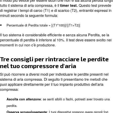
Giunti, raccordi, tubi flessibili e tubi
Filtri, lubrificanti e regolatori
Giunti per tubazioni
Regolatori di pressione
Dispositivi per punti di utilizzo
Guarnizioni
Sigillanti per filettature
Valvole
Un test rapido
Il modo più veloce per essere sicuri che non vi sia alcun
tutto il sistema di aria compressa, è il
Questo 
timer test.
di registrar i tempi di carco (T1) e di scarico (T2), entram
minuti secondo la seguente formula: