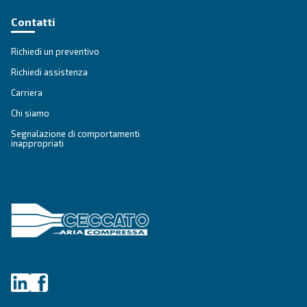
Ceccato Aria Compressa
Da oltre 90 anni, Ceccato è uno dei brand più aff
aria compressa. Pioniere nei
compressori a vi
Ceccato continua ad investire in
innovazione,
scopo di
offrire la tecnologia più
all'avanguard
settore dei compressori.
Vai ai valori e alla storia di Ceccato
.
Prodotti
Le tue esigenze