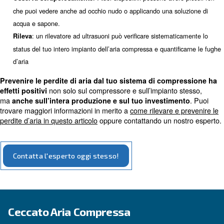
Percentuale di Perdita totale = [(T1*100)]/[(T1+T2)]
Il tuo sistema è considerabile efficiente e senza alcuna P
percentuale di perdita è inferiore al 10%. Il test deve ess
momenti in cui non c’è produzione.
Tre consigli per rintracciare le 
nel tuo compressore d'aria
Si può ricorrere a diversi modi per individuare le perdite 
sistema di aria compressa. Di seguito ti presentiamo tre
puoi applicare direttamente per il tuo impianto produttivo 
compressa:
: se senti sibilii o fischi, potresti 
Ascolta con attenzone
perdita.
: I tuoi dispositivi possono aver
Osserva scrupolosamente