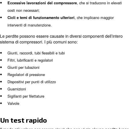
Come le perdite nell’aria compressa possono inficiatre su
compressore e sul sistema di tubazioni, queste possono
conseguenze poco piacevoli su tutto il tuo sistema produt
esempi sono:
, che
Fluttuazione di pressione all’interno del sistema
inefficienze nei macchinari;
, che si traducon
Eccessive lavorazioni del compressore
costi non necessari;
, che implicano 
Cicli e temi di funzionamento ulteriori
interventi di manutenzione.
Le perdite possono essere causate in diversi componenti 
sistema di compressori. I più comuni sono: