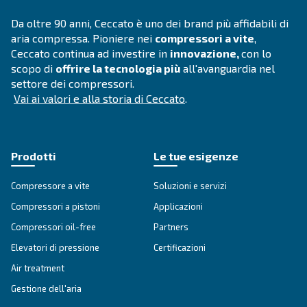
che puoi vedere anche ad occhio nudo o applicando una so
acqua e sapone.
: un rilevatore ad ultrasuoni può verificare sistemat
Rileva
status del tuo intero impianto dell’aria compressa e quantif
d’aria
Prevenire le perdite di aria dal tuo sistema di comp
non solo sul compressore e sull’impianto
effetti positivi
ma
anche sull’intera produzione e sul tuo investim
trovare maggiori informazioni in merito a
come rilevare e
perdite d’aria in questo articolo
oppure contattando un no
Contatta l'esperto oggi stesso!