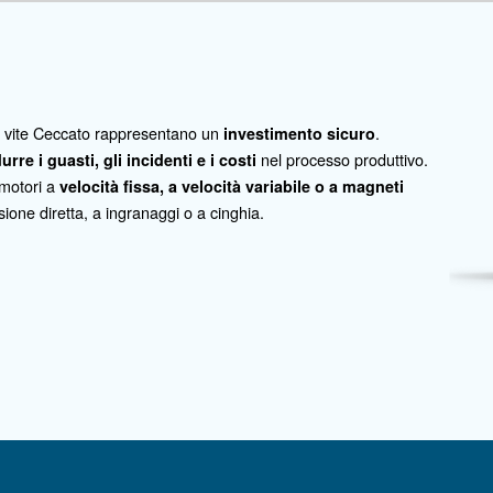
l panorama delle riparazioni in caso di collisione. Trasformi
 l'eccellenza senza pari nella riparazione delle collisioni.
i oggi stesso!
tti per l'aria compressa
pressori a pistone
Compressori oil-free
Booste