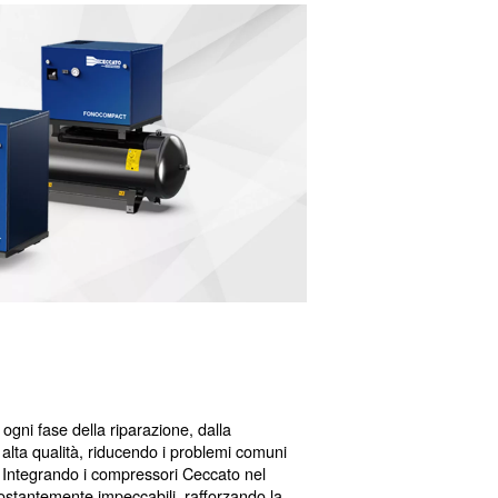
stica
e modificati. Decenni fa, i veicoli ricevevano scrupolosi c
progressi nei materiali di verniciatura, nelle tecniche e 