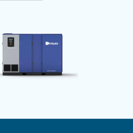
amo le sfide in opportunità e battute d'arresto in trionfi. 
 Insieme, eleviamo gli standard, un veicolo alla volta.
r
Trattamento dell'aria
Gestione dell'aria