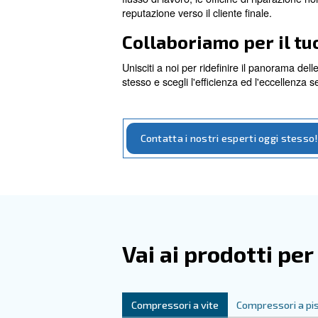
Vai ai nostri compres
Migliorare l'ef
Le moderne riparazioni di coll
carrozzeria iniziale alle finit
come superfici macchiate, for
flusso di lavoro, le officine 
reputazione verso il cliente fi
Collaboriamo p