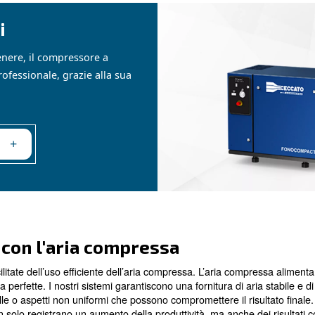
ta la verniciatura automobili
si della vernicitatura automobilistica sono stati ampiament
iata, accuratamente applicati con pennelli a mano. Oggi, i 
 rivoluzionato il processo di verniciatura.
 pistoni
ile da manutenere, il compressore a
domestico e professionale, grazie alla sua
lezza.