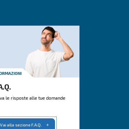
.
nto sicuro
rocesso produttivo.
bile o a magneti