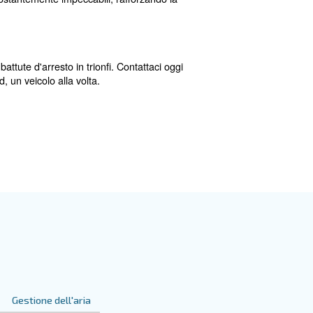
sa. L’aria compressa alimenta ogni fase della riparazione, 
na fornitura di aria stabile e di alta qualità, riducendo i p
romettere il risultato finale. Integrando i compressori C
ività, ma anche dei risultati costantemente impeccabili, r