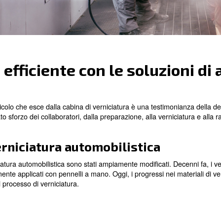
so!
ina più efficiente con le
ttura, ogni veicolo che esce dalla cabina di verniciatura è
vede un elevato sforzo dei collaboratori, dalla preparazion