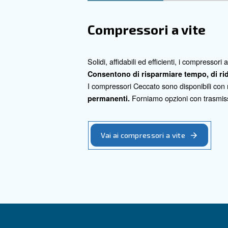
Unisciti a noi per ridefinire i
stesso e scegli l'efficienza ed
Contatta i nostri espert
Vai ai prodo
Compressori a vite
Com