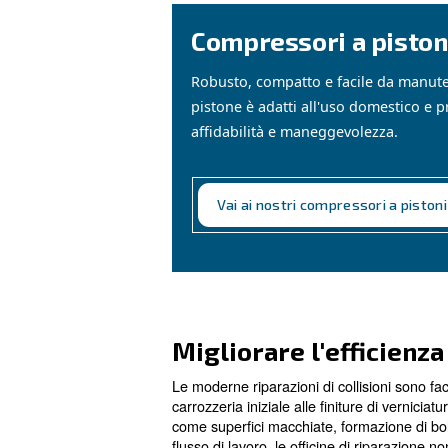
Come si è evolu
Nel corso degli anni, i proces
vernice simile a quella vernic
specifici per l'industria hanno
Compressori a
Robusto, compatto e fac
pistone è adatti all'uso 
affidabilità e maneggevo