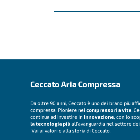
Richiedi un p
Ricevi il tuo preventiv
Richiedi un preventiv