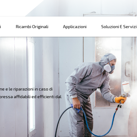
Prodotti
Ricambi Originali
Applicazi
MPRESSA
 per le officine e le riparazioni in caso di
oni di aria compressa affidabili ed efficienti dal