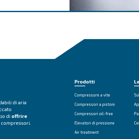
reventivo
Prenota un serv
o oggi stesso
Contatta i nostri esperti 
l'assistenza
o
Richiedi assistenza