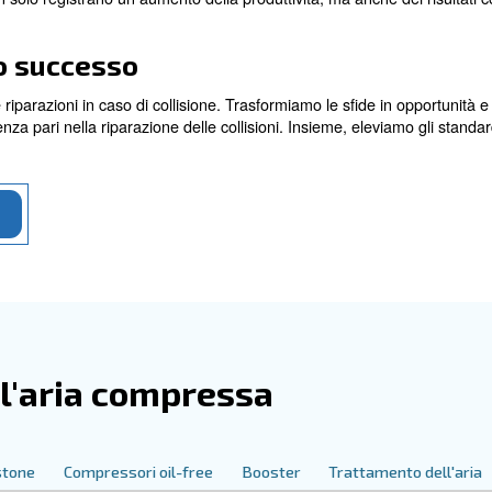
sori a pistoni
ficienza con l'aria compressa
isioni sono facilitate dell’uso efficiente dell’aria compres
ure di verniciatura perfette. I nostri sistemi garantiscono u
mazione di bolle o aspetti non uniformi che possono comp
di riparazione non solo registrano un aumento della produtt
nale.
er il tuo successo