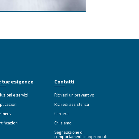
izio
F.A.Q.
per
Trova le risposte alle tue 
Vai alla sezione F.A.Q.