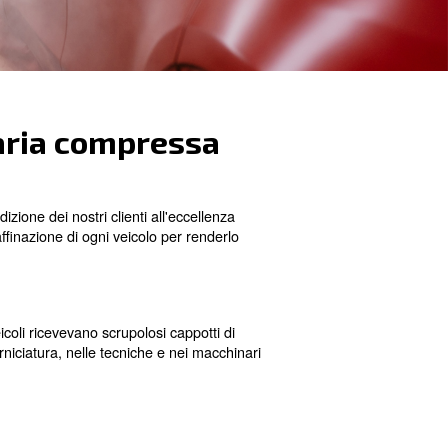
 soluzioni di aria compre
 una testimonianza della dedizione dei nostri clienti all'
e, alla verniciatura e alla raffinazione di ogni veicolo pe