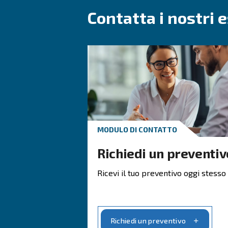
Compressori a 
Solidi, affidabili ed efficien
Consentono di risparmiare
I compressori Ceccato sono d
Forniamo opzioni
permanenti.
Vai ai compressori a vit