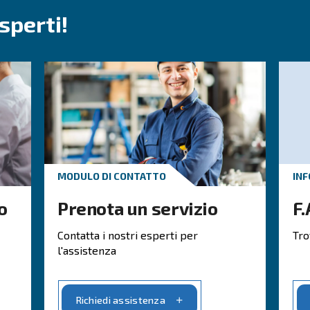
vite
ti, i compressori a vite Ceccato rappresentano un
investime
nel p
 tempo,
di ridurre i guasti, gli incidenti e i costi
isponibili con motori a
velocità fissa, a velocità varia
 con trasmissione diretta, a ingranaggi o a cinghia.
e