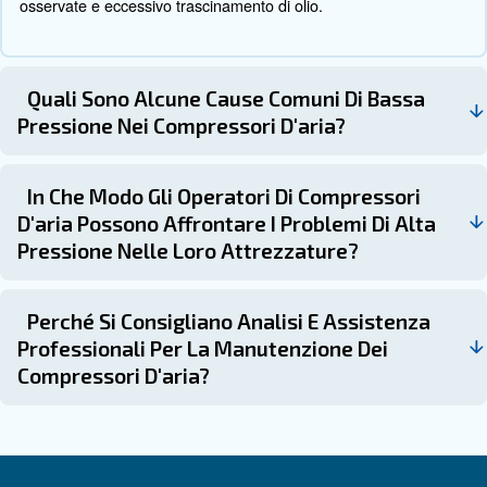
Infine, quando si sostituisce un compressore, è consiglia
la portata per determinare la capacità massima necessar
Comprendere i requisiti di pressione e capacità degli uten
macchine utilizzati è essenziale per selezionare il compr
giusto per il lavoro.
Analisi e manutenzione profess
Per garantire prestazioni ottimali, per i sistemi di compres
consigliano analisi e manutenzione professionali. La col
con un fornitore di servizi professionali per compressori
Ceccato può offrire un'analisi completa del sistema, ra
sull'efficienza energetica e servizi di manutenzione appro
Ceccato offre prodotti di qualità, un design di sistema su
servizio clienti eccezionale e un supporto tecnico esperto
esigenze dei compressori d'aria industriali.