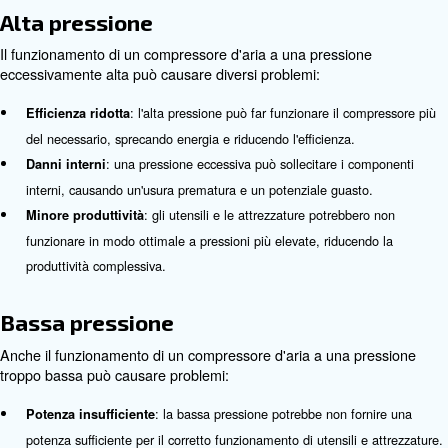
: una pressione adeguata garantisce il funziona
Efficienza
del compressore, riducendo il consumo energetico e i costi 
: livelli di pressione adeguati garantiscono il
Produttività
ottimale di utensili e attrezzature, migliorando la produttivi
: il mantenimento della gi
Lunga durata dell'attrezzatura
previene l'usura eccessiva del compressore e degli utensili 
prolungandone la durata.
: i livelli di pressione corretti riducono il rischio d
Sicurezza
guasti alle attrezzature, garantendo un ambiente di lavoro
Problemi comuni con la pressio
compressore d'aria