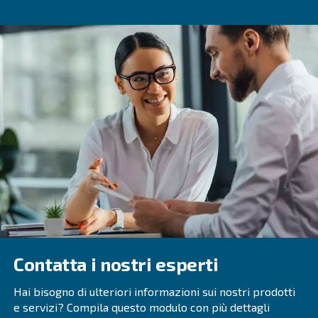
Contatta un esperto di noleggi
Mantenere una pressione corretta del compressore d'ari
per prestazioni efficienti, produttività e durata dell'attrez
Identificare e affrontare tempestivamente i problemi di p
attraverso un monitoraggio regolare e un'analisi profess
prevenire costosi danni e tempi di fermo, garantendo op
ottimali in diversi ambienti industriali.
Comprendendo la relazione tra pressione e capacità e 
manutenzione professionale, è possibile garantire che i
d'aria funzioni al meglio, fornendo prestazioni affidabili ed
tutte le esigenze industriali.