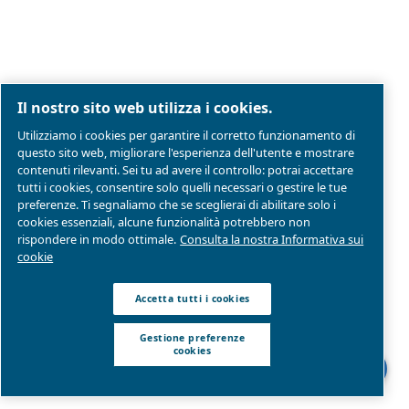
Note legali e informativa sulla privacy
Gestione preferenze cookies
Mappa del sito
Modello Di Organizzazione Gestione E Controllo
Conformità di prodotto
© 2026 Ceccato Aria Compressa
MultiAir Italia S.r.l. Società a Socio Unico
Società del Gruppo Atlas Copco Group
Sede legale: Via Selva Maiolo 5/7 - 36075 Montecchi
(VI)
P. IVA 07060600967 | Rea: REA VI-343141 | Capitale