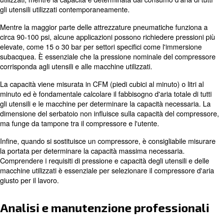
: assicurarsi che la
Valutare i requisiti PSI degli utensili
nominale del compressore corrisponda agli utensili e alle a
utilizzati.
: una valutazione appro
Cercare un'analisi professionale
di un professionista può aiutare a identificare e risolvere i 
che causano alta pressione.
La bassa pressione
Per risolvere i problemi di bassa pressione, è bene consi
seguenti passaggi:
: ispezionare le valvole di ingresso
Controllo delle perdite
valvole di sicurezza, le valvole a lamella, le cinghie, anell
condensatori del motore, fabbisogno d'aria e filtri per perdi