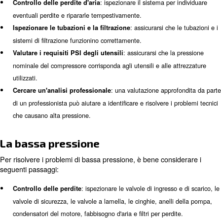
Come rilevare e risolvere i prob
pressione del compressore d'ar
Rilevare i problemi di pressione
Il monitoraggio e la manutenzione regolari sono essenzial
segni di pressione eccessiva o inadeguata del compresso
indicatori comuni includono:
: variazioni improvvise dei li
Fluttuazioni di alta pressione
pressione possono segnalare un problema.
: le ostruzioni o le restrizioni ne
Restrizioni di pressione
possono influire sulla pressione.
: l'accumulo non necessa
Creazione di accumuli artificiali
compressa può indicare problemi di pressione.
: le perdite nel sistema possono causare cad
Perdite d'aria