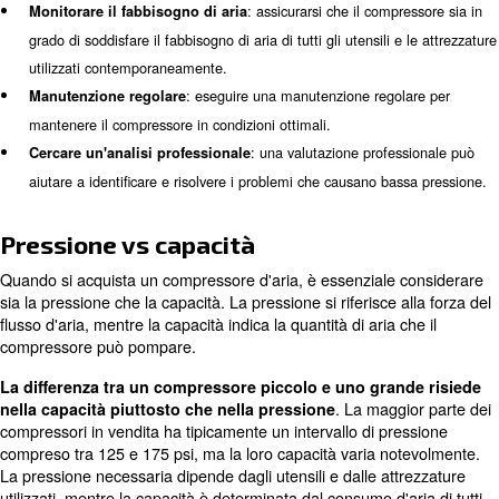
pressione.
: un eccesso di olio nell'aria compressa 
Trasporto di olio
problemi di pressione.
Gestione dell'alta pressione
Per risolvere i problemi di alta pressione, considerare i 
passaggi:
: monitorare attentamente i livelli
Monitoraggio regolare
rilevare eventuali anomalie.
: ispezionare il sistema per
Controllo delle perdite d'aria
eventuali perdite e ripararle tempestivamente.
: assicurarsi che 
Ispezionare le tubazioni e la filtrazione
sistemi di filtrazione funzionino correttamente.