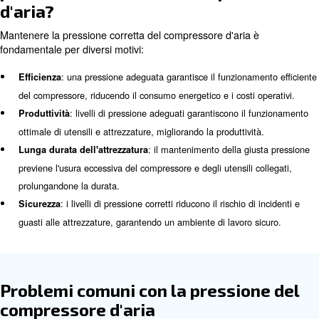
d'aria?
La pressione del compressore d'aria si riferisce alla forz
dall'aria compressa all'interno del sistema del compress
generalmente misurata in libbre per pollice quadrato (psi)
livello di pressione determina l'efficacia con cui il comp
alimentare vari utensili e attrezzature. Le diverse applica
richiedono livelli di pressione diversi, rendendo essenzia
comprendere e mantenere la pressione appropriata per 
esigenze specifiche.
Perché è importante mantener
pressione corretta del compre
d'aria?
Mantenere la pressione corretta del compressore d'aria 
fondamentale per diversi motivi: