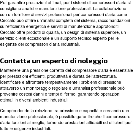
: assicurarsi che il comp
Monitorare il fabbisogno di aria
grado di soddisfare il fabbisogno di aria di tutti gli utensili 
utilizzati contemporaneamente.
: eseguire una manutenzione rego
Manutenzione regolare
mantenere il compressore in condizioni ottimali.
: una valutazione profe
Cercare un'analisi professionale
aiutare a identificare e risolvere i problemi che causano b
Pressione vs capacità
Quando si acquista un compressore d'aria, è essenziale
sia la pressione che la capacità. La pressione si riferisce 
flusso d'aria, mentre la capacità indica la quantità di aria 
compressore può pompare.
La differenza tra un compressore piccolo e uno gra