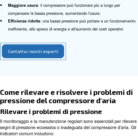
Alta pressione
Il funzionamento di un compressore d'aria a una pressi
eccessivamente alta può causare diversi problemi:
: l'alta pressione può far funzionare il 
Efficienza ridotta
del necessario, sprecando energia e riducendo l'efficienza.
: una pressione eccessiva può sollecitare i 
Danni interni
interni, causando un'usura prematura e un potenziale guas
: gli utensili e le attrezzature potrebb
Minore produttività
funzionare in modo ottimale a pressioni più elevate, riduc
produttività complessiva.
Bassa pressione
Anche il funzionamento di un compressore d'aria a una 