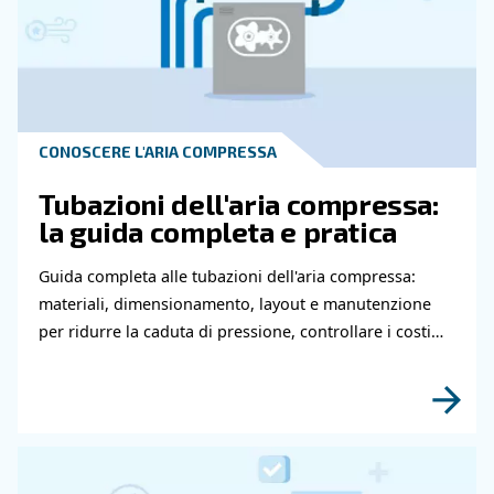
osservate e eccessivo trascinamento di olio.
Quali Sono Alcune Cause Comuni Di B
Pressione Nei Compressori D'aria?
In Che Modo Gli Operatori Di Compres
D'aria Possono Affrontare I Problemi Di
Pressione Nelle Loro Attrezzature?
Perché Si Consigliano Analisi E Assis
Professionali Per La Manutenzione Dei
Compressori D'aria?