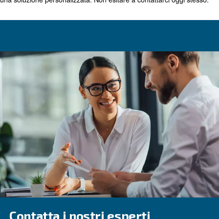
come tutte le nostre soluzioni, queste macchine sono pr
un'affidabilità e una manutenzione ottimali.
Come i nostri compressori a velocità variabile, questa a
funziona anche con Econtrol 6i e ICONS. Qualunque sia 
compressore d'aria che scegliete, potrete beneficiare d
di alta qualità Ceccato.
Contatta i nostri esperti
Con questo riepilogo di base dei vari tipi di compressori d'
vite disponibili, ci auguriamo che tu riesca a scegliere que
Come sempre, il nostro team è a tua disposizione per aiu
una soluzione personalizzata. Non esitare a contattarci o