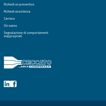
Azienda
*
Città
CAP
*
Paese
*
E-mail
*
Richiesta
*