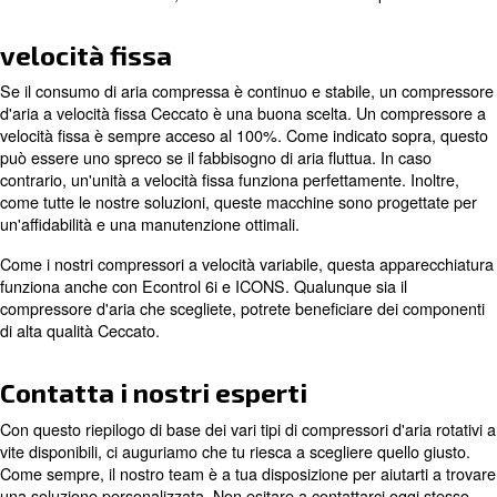
70% dei costi di proprietà e di esercizio di un compresso
risparmi si sommano rapidamente. Ciò significa che, anc
compressori VSD hanno un costo iniziale più elevato, i lo
operativi più bassi consentono di recuperare molto rapi
questo costo aggiuntivo.
I compressori d'aria Ceccato VSD funzionano anche con i
. ICONS consente di conosc
sistemi Econtrol6i e ICONS
attuale delle attrezzature, contribuendo a ridurre i tempi
velocità fissa
Se il consumo di aria compressa è continuo e stabile, 
d'aria a velocità fissa Ceccato è una buona scelta. Un 
velocità fissa è sempre acceso al 100%. Come indicato 
può essere uno spreco se il fabbisogno di aria fluttua. In
contrario, un'unità a velocità fissa funziona perfettamente