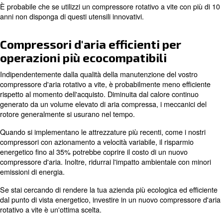
delle tue esigenze di potenza pneumatica ad alta velocit
Apparecchiature per la manutenzi
compressore rotativo a vite
Con Ceccato, è possibile aggiungere strumenti di controll
tra cui Econtrol6i e ICONS. Questa tecnologia consente d
lo stato del compressore d'aria in tempo reale ed evitare
fermo macchina non necessari.
Questa manutenzione ottimizzata è utile per produrre a
costante ad alta pressione.
È probabile che se utilizzi un compressore rotativo a vite
anni non disponga di questi utensili innovativi.
Compressori d'aria efficienti pe