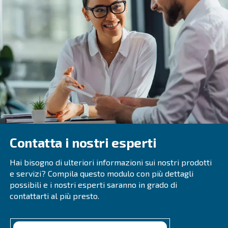
Investire per il futuro
Indipendentemente dal fatto che si utilizzi o meno un c
d'aria Ceccato, il nostro team è lieto di aiutarti a prender
appropriate per il futuro.
La nostra gamma di compressori d'aria include sia comp
iniezione di olio che oil-free per soddisfare quasi tutti i tip
applicazioni industriali.
Contatta i nostri esperti
Non esitare a contattarci oggi stesso. Forniremo un'offe
personalizzata adatta alla tua attività e al tuo settore.