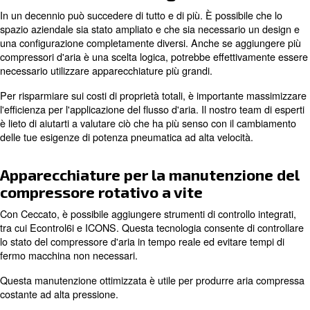
rischio di non avere più accesso ai ricambi e all'assist
Di solito non vale il rischio di ottenere una guarnizione, un
valvole non certificate post-vendita. La manutenzione d
dell'aria dopo 10 anni potrebbe diventare più operativa 
termine.
L'analisi delle tue esigenze
In un decennio può succedere di tutto e di più. È possibi
spazio aziendale sia stato ampliato e che sia necessario
una configurazione completamente diversi. Anche se ag
compressori d'aria è una scelta logica, potrebbe effetti
necessario utilizzare apparecchiature più grandi.
Per risparmiare sui costi di proprietà totali, è important
l'efficienza per l'applicazione del flusso d'aria. Il nostro 
è lieto di aiutarti a valutare ciò che ha più senso con il