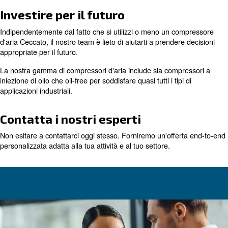
operazioni più ecocompatibili
Indipendentemente dalla qualità della manutenzione del 
compressore d'aria rotativo a vite, è probabilmente meno
rispetto al momento dell'acquisto. Diminuita dal calore c
generato da un volume elevato di aria compressa, i mecc
rotore generalmente si usurano nel tempo.
Quando si implementano le attrezzature più recenti, come
compressori con azionamento a velocità variabile, il risp
energetico fino al 35% potrebbe coprire il costo di un nu
compressore d'aria. Inoltre, ridurrai l'impatto ambientale
emissioni di energia.
Se stai cercando di rendere la tua azienda più ecologica 
dal punto di vista energetico, investire in un nuovo comp
rotativo a vite è un'ottima scelta.