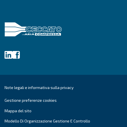
Azienda
*
Città
CAP
*
Paese
*
E-mail
*
Richiesta
*