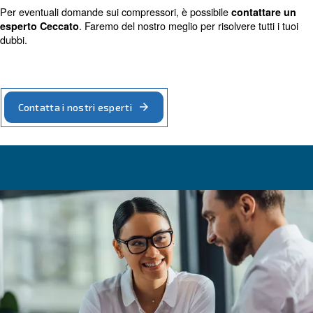
tubi flessibili necessari siano inseriti correttamente e che le
scarico siano chiuse. Inoltre, ricordarsi di controllare che il
spento quando si collega il cavo di alimentazione. Man ma
controlla questo elenco, è possibile accendere il compress
per prolungare 
Come eseguire la corretta manutenzione:
del compressore,
la manutenzione deve essere applicat
. I compressori Ceccato sono dotati di siste
regolarmente
tecnologici, come
ICONS
e Econtrol6, che segnalano la 
programmata o i problemi. Inoltre, è necessario controllare
serbatoio dell'aria e sostituire il filtro dell'aria su una base 
Segui il consiglio degli esperti 
Ceccato