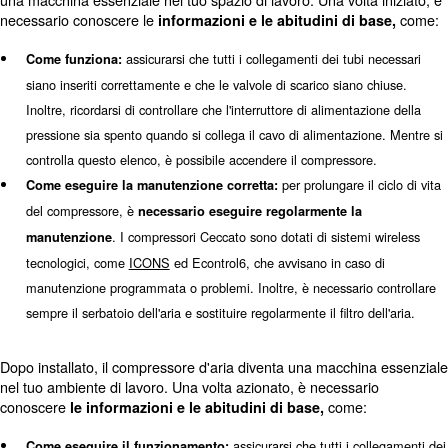
l'uso dei compressori d'aria, leggere anche
come funziona 
compressore
.
in genere sono identi
Conosci il tuo compressore d'aria:
categorie di compressori: compressori lubrificati e oil-free. 
compressore viene lubrificato, assicurati di avere l'olio corre
compressore e di aver coperto il livello minimo per iniziare a
cercare di ric
Prestare attenzione ai potenziali pericoli:
possibili rischi prima di collegare il compressore e metterlo
questo modo, sarete più pronti ad affrontarli se necessario
Dopo aver imparato come utilizzare un compressore d'ar
una macchina essenziale nel tuo spazio di lavoro. Una vol
necessario conoscere le
informazioni e le abitudini di
assicurarsi che tutti i collegamenti dei tu
Come funziona:
siano inseriti correttamente e che le valvole di scarico sian