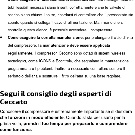
Inoltre, ricordarsi di controllare che l'interruttore di aliment
pressione sia spento quando si collega il cavo di alimentaz
controlla questo elenco, è possibile accendere il compress
per prolungare 
Come eseguire la manutenzione corretta:
del compressore, è
necessario eseguire regolarmente l
. I compressori Ceccato sono dotati di siste
manutenzione
tecnologici, come
ICONS
ed Econtrol6, che avvisano in ca
manutenzione programmata o problemi. Inoltre, è necessar
sempre il serbatoio dell'aria e sostituire regolarmente il filtro
Dopo installato, il compressore d'aria diventa una macch
nel tuo ambiente di lavoro. Una volta azionato, è necess
conoscere
come
le informazioni e le abitudini di base,
assicurarsi che tutti i
Come eseguire il funzionamento: