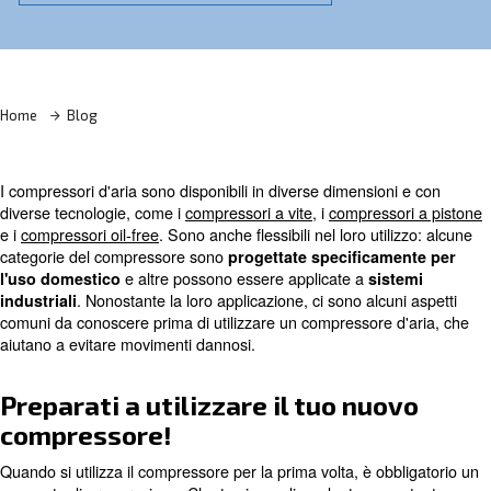
Scopri di più con i nostri esperti
Home
Blog
I compressori d'aria sono disponibili in diverse dimensio
diverse tecnologie, come i
compressori a vite
, i
compress
e i
compressori oil-free
. Sono anche flessibili nel loro uti
categorie del compressore sono
progettate specificam
e altre possono essere applicate a
l'uso domestico
sis