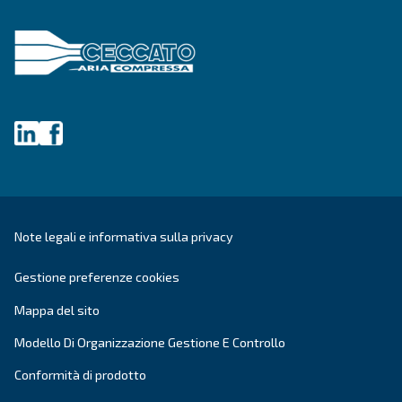
Cognome
*
Azienda
*
Città
CAP
*
Paese
*
E-mail
*
Richiesta
*