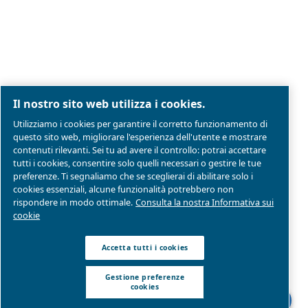
Gestione preferenze cookies
Mappa del sito
Modello Di Organizzazione Gestione E Controllo
Conformità di prodotto
© 2026 Ceccato Aria Compressa
MultiAir Italia S.r.l. Società a Socio Unico
Società del Gruppo Atlas Copco Group
Sede legale: Via Selva Maiolo 5/7 - 36075 Montecchi
(VI)
P. IVA 07060600967 | Rea: REA VI-343141 | Capitale
sociale € 150.000,00
Parte di Atlas Copco Group