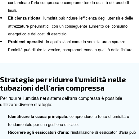
può accumularsi nel sistema dell'aria compressa, c
problemi se non gestita correttamente.
Effetti dell'umidità nei sistemi 
compressa
L'eccessiva umidità nei sistemi dell'aria compressa può
diversi problemi, tra cui:
: l'umidità può causare ruggine e corrosione ne
Corrosione
nelle valvole e in altri componenti, causando guasti all'attr
: le goccioline d'acqua possono trasportar
Contaminazione
contaminare l'aria compressa e compromettere la qualità de
finali.
: l'umidità può ridurre l'efficienza degli ut
Efficienza ridotta
attrezzature pneumatici, con un conseguente aumento de