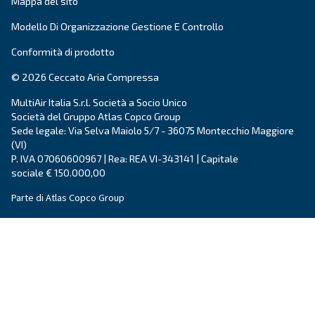
Città
CAP
*
Paese
*
E-mail
*
Richiesta
*