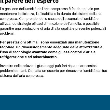
essenziale per prevenire l'accumulo di acqua nei sistemi 
compressa. Ciò comporta l'uso di separatori olio-acqua,
rimuovono acqua e gocce d'olio dall'aria compressa. Que
utilizzano principi di coalescenza o centrifuga per filtrare
d'acqua attraverso una cartuccia filtrante o scaricarle e
una vaschetta di raccolta.
: un separatore acqua-olio va insta
Installazione corretta
del compressore nella tubazione di scarico. L'installazio
separatore in alto sulla tubazione di scarico impedisce 
di entrare nel flusso d'aria.
L'importanza della produzione di
qualità
Garantire una produzione d'aria di alta qualità è fondam