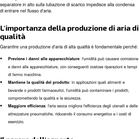
Tecnologie per la rimozione
dell'umidità dell'aria compress
Sono disponibili diverse tecnologie per rimuovere l'umidit
compressa, ciascuna con i suoi esclusivi vantaggi:
: gli essiccatori d'aria a re
Essiccatori a refrigerazione
raffreddano l'aria compressa per condensare e rimuover
acqueo. Sono efficaci per applicazioni generiche e poss
raggiungere punti di rugiada di circa 1,7 °C (35 °F).
: gli essicca
Essiccatori d'aria a sostanza igroscopica
sostanza igroscopica utilizzano materiali come silicagel 
attivata per assorbire l'umidità dall'aria compressa. Sono
applicazioni che richiedono aria estremamente secca e
punti di rugiada fino a 40 °C (40 °F).
: una gestione efficace della
Gestione della condensa