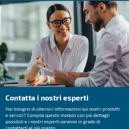
: l'umidità può ca
Previene i danni alle apparecchiature
e danni alle apparecchiature, con conseguenti costose ripa
di fermo macchina.
: in applicazioni quali a
Mantiene la qualità del prodotto
bevande o prodotti farmaceutici, l'umidità può contaminare 
compromettendo la qualità e la sicurezza.
: l'aria secca migliora l'efficienza degli
Maggiore efficienza
attrezzature pneumatiche, riducendo il consumo energetico 
esercizio.
Il parere dell'esperto
La gestione dell'umidità dell'aria compressa è fondamen
mantenere l'efficienza, l'affidabilità e la durata dei sistemi
compressa. Comprendendo le cause dell'accumulo di um