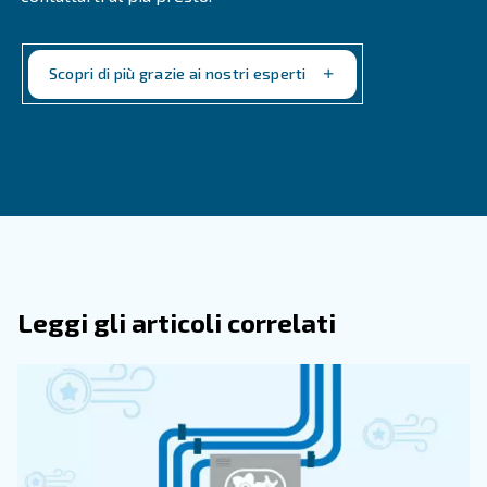
utilizzando strategie efficaci di rimozione dell'umidità, è p
garantire una produzione di aria di alta qualità e prevenir
problemi.
Per prestazioni ottimali sono essenziali una manut
regolare, un dimensionamento adeguato delle attre
l'uso di tecnologie avanzate come gli essiccatori d'a
refrigerazione e ad adsorbimento.
Investire nelle soluzioni giuste oggi può fari risparmiare 
problemi domani. Contatta un esperto per rimuovere l'um
sistema dell'aria compressa.