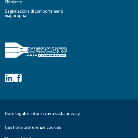
Ottieni una consulenza persona
Hai altre domande? Il nostro esperto è pronto ad aiutarti 
e a guidarti verso la soluzione migliore.
Scrivi oggi stesso a un nostro esperto: ottieni le ris
hai bisogno.
Nome
*
Cognome
*
Azienda
*