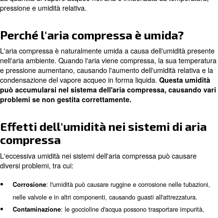
Cos'è l'umidità dell'aria compr
L'umidità dell'aria compressa si riferisce alla prese
dell'aria compressa. Qu
acqueo all'interno del sistema
atmosferica viene aspirata in un compressore, contiene 
forma di molecole di vapore acqueo.
La quantità di vapore acqueo nell'aria è influenzata da 
pressione e umidità relativa.
Perché l'aria compressa è umid
L'aria compressa è naturalmente umida a causa dell'umi
nell'aria ambiente. Quando l'aria viene compressa, la s
e pressione aumentano, causando l'aumento dell'umidità 
condensazione del vapore acqueo in forma liquida.
Ques