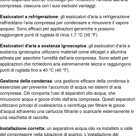
ridurre significativamente i livelli di umidità.
: installare in un ambiente
Riposizionare il compressore
fresco può contribuire a ridurre al minimo l'ingresso di umid
: questi sistemi utilizzano sosta
Sistemi di essiccamento
per assorbire l'umidità dall'aria compressa.
: garantire una manutenzione e u
Manutenzione regolare
dimensionamento corretti delle apparecchiature e dei comp
filtraggio può migliorare l'essiccazione e la purificazione del
Contatta i nostri esperti