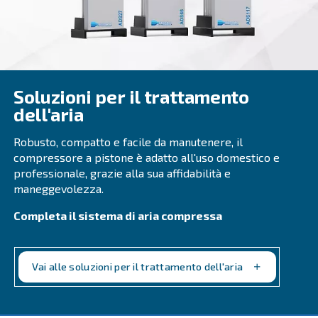
DRF 151 - 220 IVR PM
Compressori Ceccato DRF 151-220 HP IVR PM: sol
alta efficienza e affidabili per le esigenze industria
compressa.
Vai alla gamma
VELOCITÀ VARIABILE