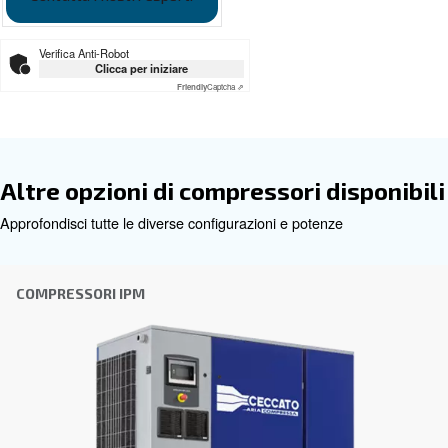
Ceccato DRE 100-120 PM - IT
Scarica la brochure
Ottieni una consulenza persona
Scegliere il compressore d'aria e l'attrezzatura giusti pu
difficile, motivo per cui il passo migliore da compiere è co
direttamente. Il nostro team di ingegneri, esperti anche n
di distributori locali è a disposizione per fornire una con
esperta personalizzata in base alle tue esigenze. Essen
globale con una forte presenza locale, siamo pronti a sup
ovunque tu sia.