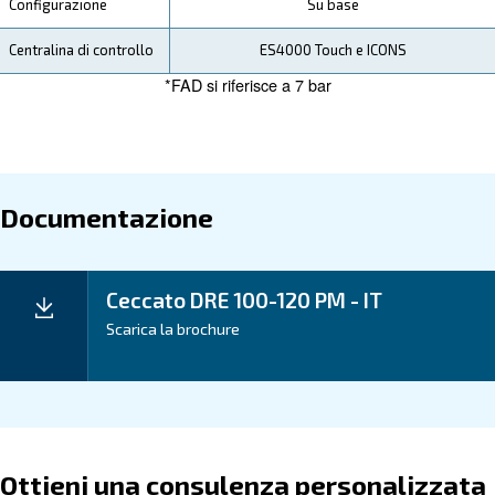
Il Tuo Risparmio
I nostri compressori a vite a velocità variabile iP
fino al 45% di risparmio energetico rispetto ai c
.
tradizionali
Questa notevole efficienza, assieme ai ridotti servizi d
manutenzione, si traduce in costi complessivi di gestio
e in una maggiore redditività per la tua azienda.
Applicazioni