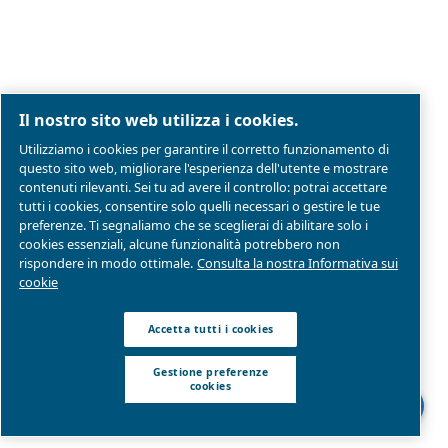
Gestione preferenze cookies
Mappa del sito
Modello Di Organizzazione Gestione E Controllo
Conformità di prodotto
© 2026 Ceccato Aria Compressa
MultiAir Italia S.r.l. Società a Socio Unico
Società del Gruppo Atlas Copco Group
Sede legale: Via Selva Maiolo 5/7 - 36075 Montecchi
(VI)
P. IVA 07060600967 | Rea: REA VI-343141 | Capitale
sociale € 150.000,00
Parte di Atlas Copco Group