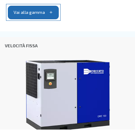
DRC 40 – 50 HP IVR PM
Il DRC 40-50 HP IVR PM rivoluziona la tua efficie
risparmio energetico fino al 45%. Compatto e affi
offre un recupero dell'investimento in uno o due 