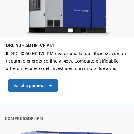
Contattaci oggi stesso, compila il modulo sottosta
lieti di aiutarti.
Nome
*
Cognome
*
Azienda
*
Città
CAP
*
Paese
*