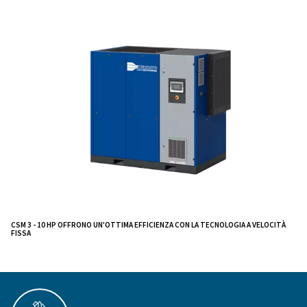
I compressori DRF 151-220 PM di Ceccato offrono affi
efficienza all'avanguardia nelle soluzioni di aria comp
Progettati con particolare attenzione all'affidabilità e a
energetico, questi compressori sono ideali per varie a
industriali.
I DRE 100 - 120 HP IVR PM sono progettati per rispa
denaro
riducendo i costi energetici e garantendo 
grazie alla tecnologia di az
di risparmio energetico
velocità variabile. È inoltre possibile monitorare e otti
prestazioni del compressore a distanza con l'intuitivo 
controllo ICONS.