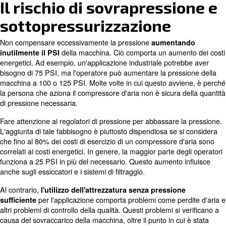
Ciascun dispositivo alimentato pneumaticamente ha u
dichiarata in cui funziona correttamente. Una pressione 
danneggia le apparecchiature, mentre una pressione insu
consente di portare a termine il lavoro. È importante pre
attenzione ai valori nominali del compressore d'aria e de
attrezzature utilizzate.
In che modo i PSI si traducono in 
La relazione tra la pressione e il volume dei gas può es
dalla
legge di Boyle, in cui si afferma: P1 x V1 = P2 x
pressione iniziale, V1 è il volume iniziale e P2 e V2 sono
rispettivamente la pressione finale e il volume.
Se è necessario stabilire la potenza necessaria per un 
desiderato, immettere il PSI e il CFM del compressore, i
CFM desiderato. L'equazione di cui sopra detterà
quant
.
necessaria per compensare la differenza di volume