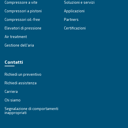
Ottieni una consulenza persona
Hai altre domande? Il nostro esperto è pronto ad aiutarti 
e a guidarti verso la soluzione migliore.
Scrivi oggi stesso a un nostro esperto: ottieni le ris
hai bisogno.
Nome
*
Cognome
*
Azienda
*