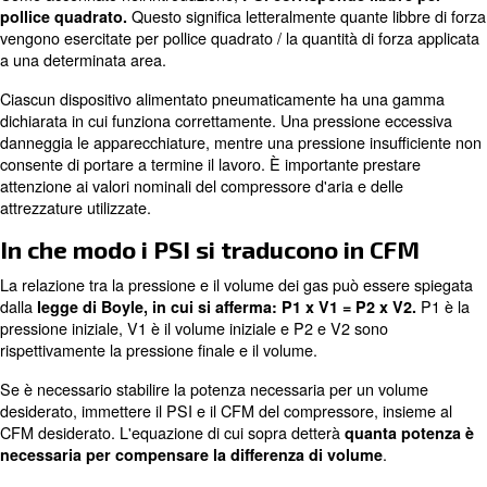
d'aria di un compressor
necessario?
Tutte le attrezzature che utilizzano aria compressa elen
quantità di CFM necessaria per il funzionamento. Se utili
compressa per più di una macchina,
somma il CFM tota
Questo numero fornirà una buona
e moltiplicalo per 1,5.
base per ciò di cui hai bisogno. È inoltre importante not
numero è solo una guida approssimativa.
Cosa indica il termine P
Come accennato nell'introduzione,
PSI corrisponde lib
Questo significa letteralmente quante 
pollice quadrato.
vengono esercitate per pollice quadrato / la quantità di f
a una determinata area.