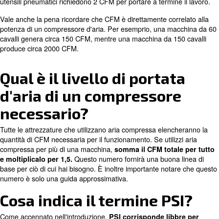
compressa in un determinato perimetro di superficie, si 
libbre per pollice quadrato (PSI), e BAR. Questa termino
importante per quanto riguarda la pressione e la velocit
per completare un'applicazione.
Flusso d'aria, o
, è utile in quanto mostra
CFM
la capaci
compressore di eseguire un'attività in un minuto di
. Per contestualizzarlo, apparecchiature
funzionamento
sistemi HVAC necessitano in genere di 200 CFM. D'altro 
utensili pneumatici richiedono 2 CFM per portare a termin
Vale anche la pena ricordare che CFM è direttamente cor
potenza di un compressore d'aria. Per esemprio, una m
cavalli genera circa 150 CFM, mentre una macchina da 1
produce circa 2000 CFM.
Qual è il livello di porta