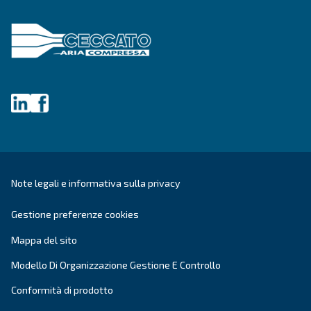
Città
CAP
*
Paese
*
E-mail
*
Richiesta
*