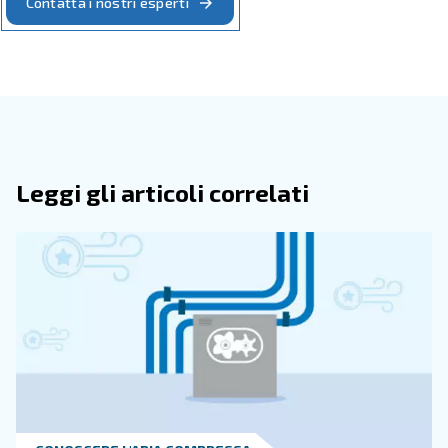
Al contrario,
l'utilizzo dell'attrezzatura senza pressio
per l'applicazione comporta problemi come pe
sufficiente
altri problemi di controllo della qualità. Questi problemi si
causa del sovraccarico della macchina, oltre il punto in c
progettata. Evita costosi problemi associati alla sovra-p
e alla sottopressurizzazione.
Acquistare l'attrezzatu
giusta
In questa guida, si sottolinea l'importanza di investire nel
giuste per la proprio applicazione. Abbiamo indicato co
una valutazione di base per le tue esigenze.
Con costi energetici variabili, è necessario disporre della
configurazione più efficiente. Oltre alle dimensioni del 
d'aria, vale la pena prestare attenzione al risparmio sui c