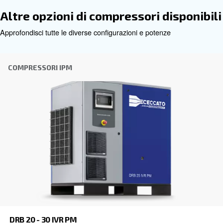
Ottieni una consulenza persona
Scegliere il compressore d'aria e l'attrezzatura giusti pu
difficile, motivo per cui il passo migliore da compiere è co
direttamente. Il nostro team di ingegneri, esperti anche n
di distributori locali è a disposizione per fornire una con
esperta personalizzata in base alle tue esigenze. Essen
globale con una forte presenza locale, siamo pronti a sup
ovunque tu sia.
Contattaci oggi stesso, compila il modulo sottosta
lieti di aiutarti.
Nome
*