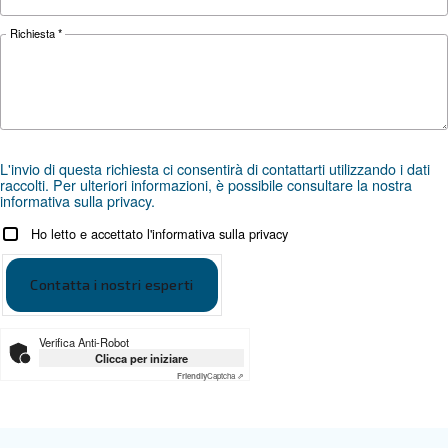
Centralina
ICONS
opzionale
*FAD si riferisce a 7 bar
Documentazione
DPM 21 - 30 IVR - IT
Scarica la brochure