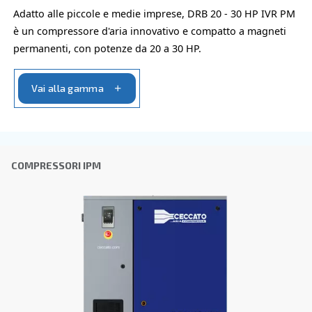
Cognome
*
Azienda
*
Città
CAP
*
Paese
*
E-mail
*