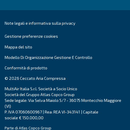
DRA 10 - 20 HP IVR
Scegli un'efficienza come mai prima d'ora con DRA
HP IVR. Progettati per l’affidabilità e il risparmio,
compressori ridefiniscono la produttività
Scopri la gamma