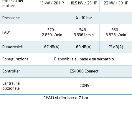
la manutenzione, i risparmi, i vantaggi e i benefici da 
Specifiche Tecniche
Manutenzione
Il Tuo Risparmio
Combinando l'azionamento a velocità variabile, un mo
magneti permanenti e un layout ad azionamento diret
21-30 IVR riduce significativamente i costi operativi. I
consumo energetico, il minor numero di parti in movi
l'usura ridotta si traducono in risparmi tangibili a lungo