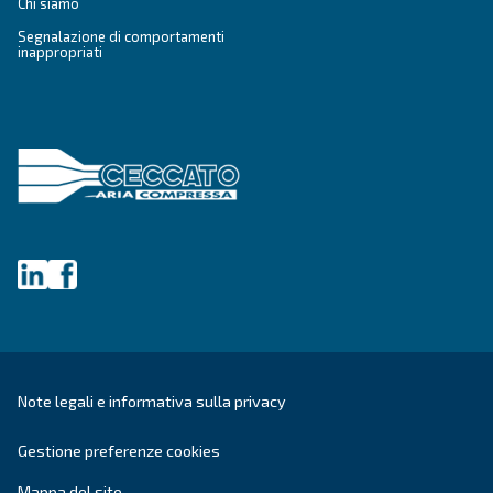
DRC 40 – 50 HP IVR PM
Il DRC 40-50 HP IVR PM rivoluziona la tua efficie
risparmio energetico fino al 45%. Compatto e affi
offre un recupero dell'investimento in uno o due 