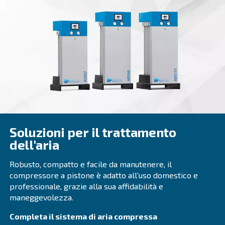
DRC 40-60 HP IVR
Affidabilità ed efficienza: con il DRM 40 – 60 HP I
fino al 35% rispetto ai modelli a velocità fissa. Au
produttività con Ceccato.
Vai alla gamma