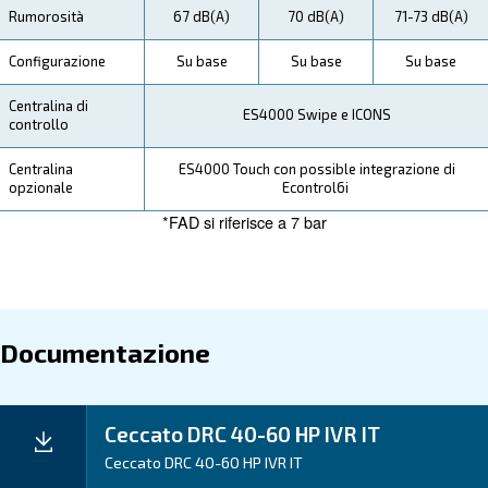
Ottieni risparmi significativi con il compressore DRC
IVR. Grazie all'innovativa tecnologia VSD (Variable S
azionamento a velocità variabile), questo compressor
riducendo in mo
risparmio energetico fino al 35%,
significativo i costi di esercizio. Il sistema di raffredd
efficiente garantisce prestazioni ottimali riducendo al 
consumo di energia.
Conta sul DRC 40-60 HP IVR per aumentare i tuoi profi
alla riduzione dei costi dell'energia e all'aumento della
produttività. Scegli le soluzioni convenienti ed efficient
Ceccato.
Applicazioni