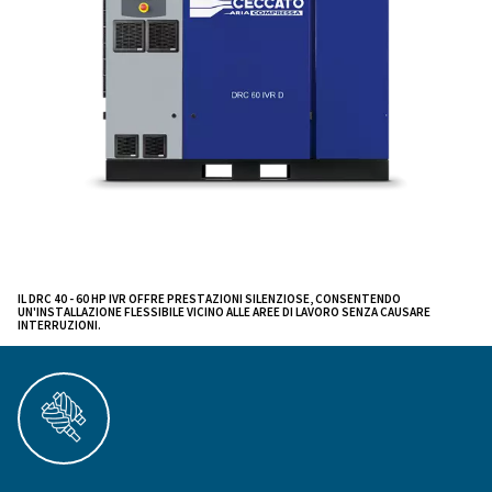
affidabile anche in condizioni difficili.
Questa famiglia di compressori a vite è nota per
le su
che permettono di creare un
dimensioni compatte,
e
di lavoro più sicuro
liberare fino al 10% di spazi
nel sito produttivo.
più