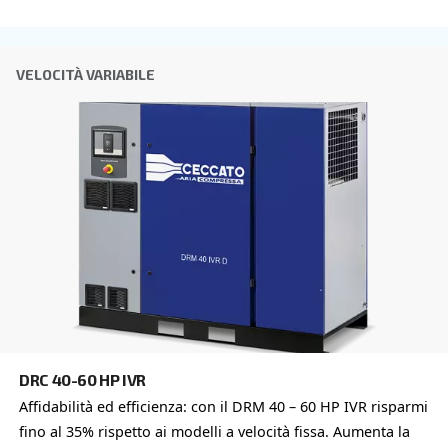
Città
CAP
*
Paese
*
E-mail
*
Richiesta
*