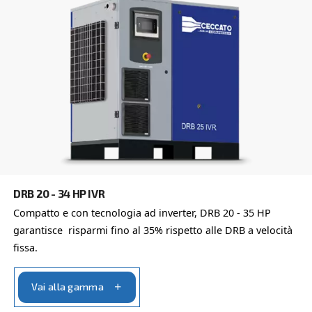
direttamente. Il nostro team di ingegneri, esperti anche n
di distributori locali è a disposizione per fornire una con
esperta personalizzata in base alle tue esigenze. Essen
globale con una forte presenza locale, siamo pronti a sup
ovunque tu sia.
Contattaci oggi stesso, compila il modulo sottosta
lieti di aiutarti.
Nome
*
Cognome
*
Azienda
*