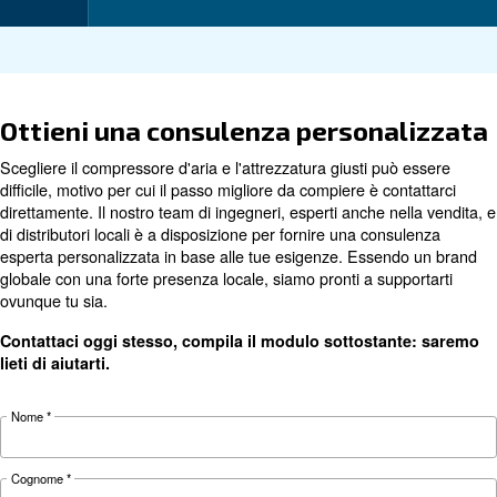
I Tuoi Benefici
Dati tecnici
DRC 40 HP
DRC 50 HP
Dettagli tecnici
IVR
IVR
Potenza del
30 kW / 40 HP
37 kW / 50 HP
motore