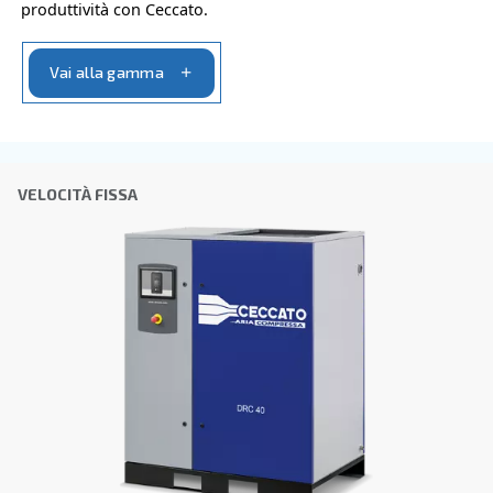
L'invio di questa richiesta ci consentirà di contattarti utili
raccolti. Per ulteriori informazioni, è possibile consultare
informativa sulla privacy.
Ho letto e accettato l'informativa sulla privacy
Verifica Anti-Robot
Clicca per iniziare
Friendly
Captcha ⇗
Altre opzioni di compressori dis
Approfondisci tutte le diverse configurazioni e potenze