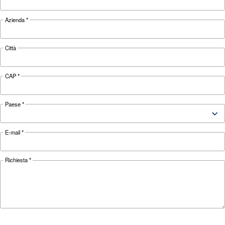
pressione
4 - 13 bar
4 - 10 bar
270 - 1.258
265 - 1.860
FAD*
l/min
l/min
Rumorosità
67 dB(A)
70 dB(A)
Configurazione
Su base
Su base
Centralina di
ES4000 Swipe e ICON
controllo
Centralina
ES4000 Touch con possible integ
opzionale
Econtrol6i
*FAD si riferisce a 7 bar